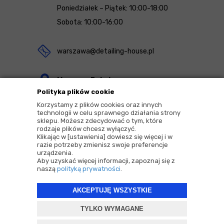
Poniedziałek – Piątek: 10:00-18:00
Sobota: 10:00-16:00
warszawa@detailing-house.pl
Magazyn Rekcin
Polityka plików cookie
Nomos Sp. z o.o. sp.k.
Korzystamy z plików cookies oraz innych
ul. Agrestowa 1
technologii w celu sprawnego działania strony
sklepu. Możesz zdecydować o tym, które
83-010 Rekcin
rodzaje plików chcesz wyłączyć.
Klikając w [ustawienia] dowiesz się więcej i w
razie potrzeby zmienisz swoje preferencje
urządzenia.
Aby uzyskać więcej informacji, zapoznaj się z
naszą
polityką prywatności
.
2026 © Copyrights by |
Detailing House
AKCEPTUJĘ WSZYSTKIE
Projekt i oprogramowanie sklepu:
ebexo
TYLKO WYMAGANE