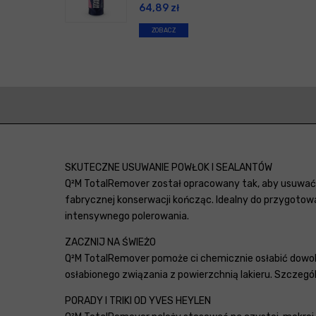
64,89
zł
ZOBACZ
SKUTECZNE USUWANIE POWŁOK I SEALANTÓW
Q²M TotalRemover został opracowany tak, aby usuwać 
fabrycznej konserwacji kończąc. Idealny do przygotow
intensywnego polerowania.
ZACZNIJ NA ŚWIEŻO
Q²M TotalRemover pomoże ci chemicznie osłabić dowoln
osłabionego związania z powierzchnią lakieru. Szczegó
PORADY I TRIKI OD YVES HEYLEN