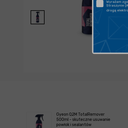
Wyrażam zgod
Straszynie (
drogą elektr
Gyeon Q2M TotalRemover
500ml - skuteczne usuwanie
powłok i sealantów