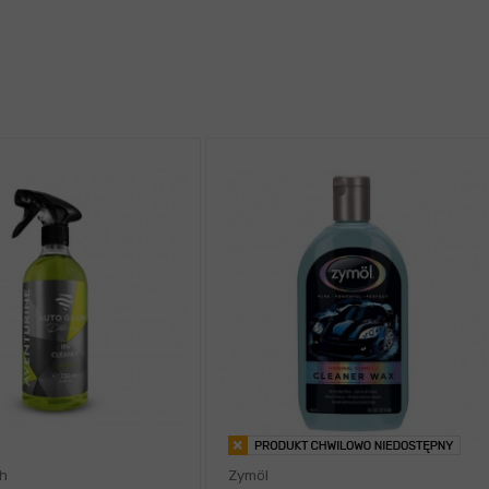
h
Zymöl