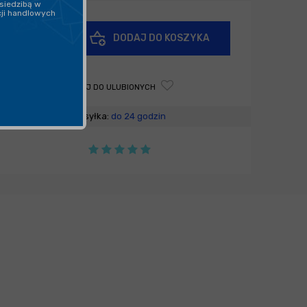
siedzibą w
cji handlowych
+
DODAJ DO KOSZYKA
-
DODAJ DO ULUBIONYCH
Wysyłka:
do 24 godzin