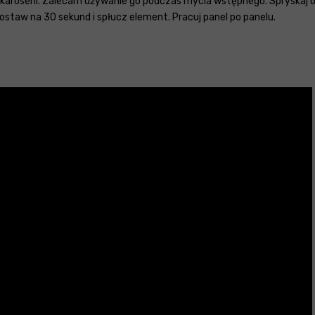
aroserii. Zalecam używanie go podczas mycia wstępnego. Spryskaj ob
ostaw na 30 sekund i spłucz element. Pracuj panel po panelu.