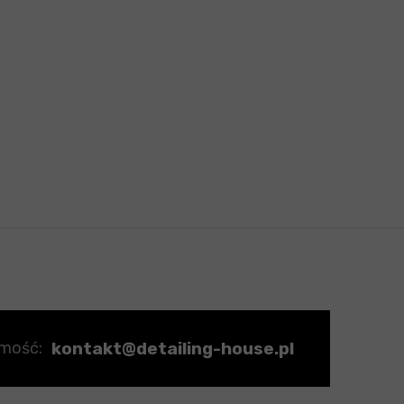
kontakt@detailing-house.pl
omość: