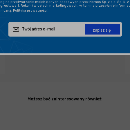
ę na przetwarzanie moich danych osobowych przez Nomos Sp. z o.o. Sp. K. z 
Agrestowa 1, Rekcin) w celach marketingowych, w tym na przesyłanie informa
oniczną.
Polityka prywatności
.
Zapytaj o produkt
Poleć znajomemu
Udostępnij
zapisz się
Możesz być zainteresowany również: