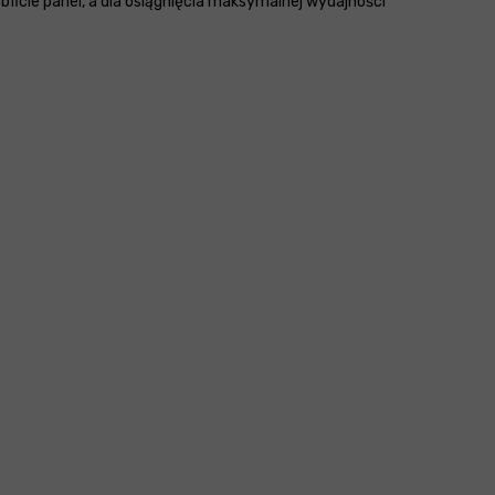
ficie panel, a dla osiągnięcia maksymalnej wydajności