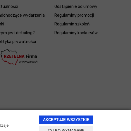
tualności
Odstąpienie od umowy
adchodzące wydarzenia
Regulaminy promocji
nki
Regulamin szkoleń
ym jest detailing?
Regulaminy konkursów
lityka prywatności
AKCEPTUJĘ WSZYSTKIE
dzaje
TYLKO WYMAGANE