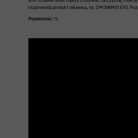
Q²M TotalRemover należy stosować na czystej, mokrej k
rozprowadź produkt rękawicą, np. Q²M SilkMitt EVO. Poz
Pojemność:
1 L