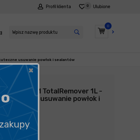
0
Profil klienta
Ulubione
0
I
PROMOCJE
kuteczne usuwanie powłok i sealantów
×
Producent:
Gyeon
Gyeon Q2M TotalRemover 1L -
go
skuteczne usuwanie powłok i
sealantów
99,90
zł
 zakupy
99,90
zł
litr
/