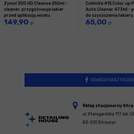
Zymol 300 HD Cleanse 250ml -
Collinite 415 Color up
cleaner, przygotowuje lakier
Auto Cleaner 473ml - 
przed aplikacją wosku
do czyszczenia lakieru
149,90
65,00
zł
zł
ODWIEDŹ NASZ FACEB
Sklep stacjonarny Stra
ul. Starogardzka 117, lok. U
83-010 Straszyn