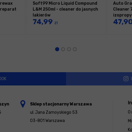
 Prewax
Soft99 Micro Liquid Compound
Auto Gra
preparat
L&M 250ml - cleaner do jasnych
Cleaner 
lakierów
izopropy
74,99
47,9
zł
OOK
I
szyn
Sklep stacjonarny Warszawa
O 
5
ul. Jana Zamoyskiego 53
03-801 Warszawa
Mi
K