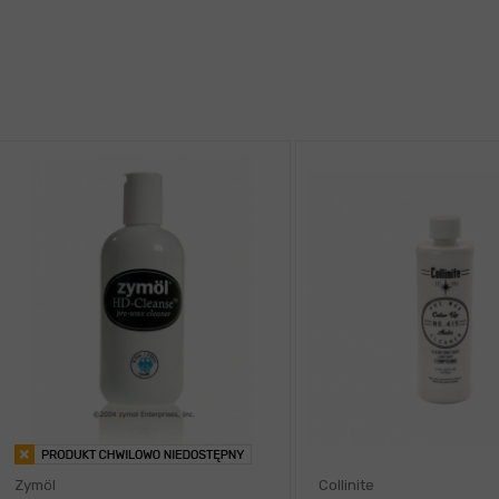
Zymöl
Collinite