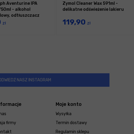
ph Aventurine IPA
Zymol Cleaner Wax 591ml -
750ml - alkohol
delikatne odświeżenie lakieru
lowy, odtłuszczacz
0
119,90
zł
zł
ODWIEDŹ NASZ INSTAGRAM
nformacje
Moje konto
nas
Wysyłka
sja firmy
Termin dostawy
ontakt
Regulamin sklepu