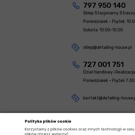
797 950 140
Sklep Stacjonarny Strasz
Poniedziałek – Piątek: 10:
Sobota: 10:00-15:00
sklep@detailing-house.pl
727 001 751
Dział Handlowy i Realizacj
Poniedziałek – Piątek 7:30
kontakt@detailing-house.
Polityka plików cookie
Korzystamy z plików cookies oraz innych technologii w cel
plików chcesz wyłączyć.