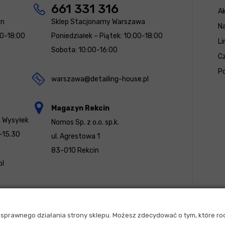
661 331 316
Ak
yn
Sklep Stacjonarny Warszawa
N
00-18:00
Poniedziałek – Piątek: 10:00-18:00
Li
Sobota: 10:00-16:00
Cz
Po
warszawa@detailing-house.pl
Magazyn Rekcin
a Wysyłek
Nomos Sp. z o.o. sp.k.
-15.30
ul. Agrestowa 1
83-010 Rekcin
pl
u sprawnego działania strony sklepu. Możesz zdecydować o tym, które ro