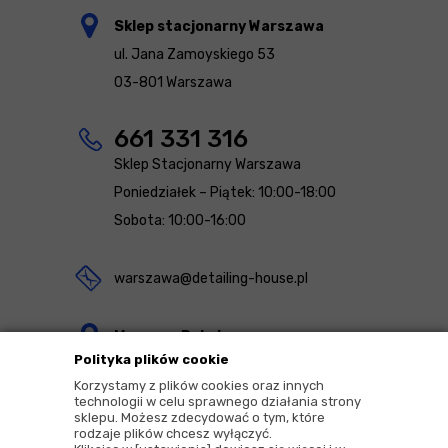
Sklep stacjonarny Warszawa
ul. Jana Zamoyskiego 53
03-801 Warszawa
661 331 316
Sklep Stacjonarny Warszawa
Poniedziałek – Piątek: 10:00-18:00
Sobota: 10:00-16:00
warszawa@detailing-house.pl
Magazyn Rekcin
Polityka plików cookie
Nomos Sp. z o.o. sp.k.
Korzystamy z plików cookies oraz innych
ul. Agrestowa 1
technologii w celu sprawnego działania strony
sklepu. Możesz zdecydować o tym, które
83-010 Rekcin
rodzaje plików chcesz wyłączyć.