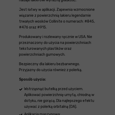
nadaje lakierowi wyraźną gładkość.
Jest łatwy w aplikacji. Zapewnia wzmocnione
wiązanie z powierzchnią lakieru legendarnie
trwałych wosków Collinite o numerach: #845,
#476 oraz #915.
Produkowany i rozlewany ręcznie w USA. Nie
przeznaczony do użycia na powierzchniach
teksturowanych plastików oraz
powierzchniach gumowych.
Bezpieczny dla lakieru bezbarwnego.
Przyjazny do użycia również z polerką.
Sposób użycia:
Wstrząsnąć butelką przed użyciem.
Aplikować powierzchnię umytą, chłodną w
dotyku, nie gorącą. Dla najlepszego efektu
używać z polerką orbitalną (DA).
Aplikacja maszynowa: