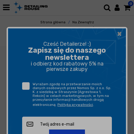
0
Strona główna
Na Zewnątrz
Przygotowanie Lakieru
Cleanery | Pre-Wax
×
Collinite 390 Pre-wax Auto Polish 473ml -
lekko ścierny cleaner pod wosk
Cześć Detailerze! :)
Zapisz się do naszego
newslettera
i odbierz kod rabatowy 5% na
pierwsze zakupy
Wyrażam zgodę na przetwarzanie moich
danych osobowych przez Nomos Sp. z o.o. Sp.
K. z siedzibą w Straszynie (Agrestowa 1,
Rekcin) w celach marketingowych, w tym na
przesyłanie informacji handlowych drogą
elektroniczną.
Polityka prywatności
.