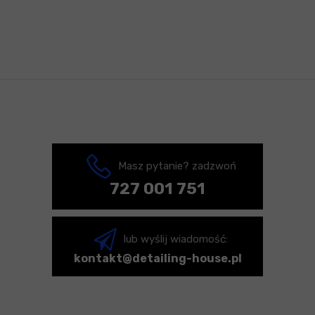
Masz pytanie? zadzwoń
727 001 751
lub wyślij wiadomość:
kontakt@detailing-house.pl