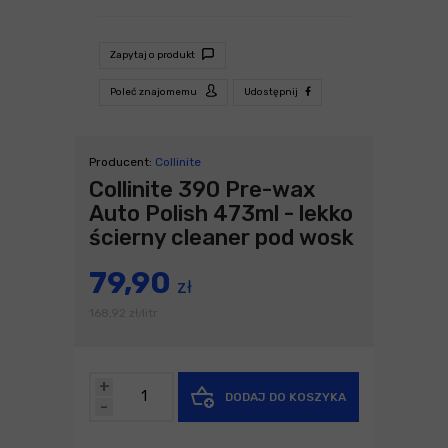
Zapytaj o produkt
Poleć znajomemu
Udostępnij
Producent:
Collinite
Collinite 390 Pre-wax
Auto Polish 473ml - lekko
ścierny cleaner pod wosk
79,90
zł
168,92
zł
litr
/
+
DODAJ DO KOSZYKA
-