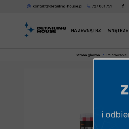
kontakt@detailing-house.pl
727 001 751
NA ZEWNĄTRZ
WNĘTRZE
Strona główna
Polerowanie
Z
i odbi