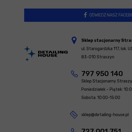
ODWIEDŹ NASZ FACEB
Sklep stacjonarny Stra
ul. Starogardzka 117, lok. U
83-010 Straszyn
797 950 140
Sklep Stacjonarny Strasz
Poniedziałek – Piątek: 10:
Sobota: 10:00-15:00
sklep@detailing-house.pl
727 001 751