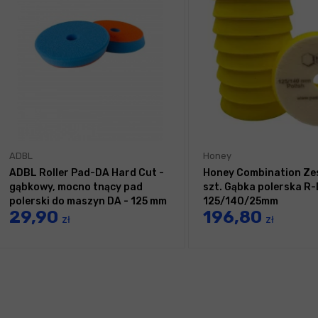
ADBL
Honey
ADBL Roller Pad-DA Hard Cut -
Honey Combination Ze
gąbkowy, mocno tnący pad
szt. Gąbka polerska R-
polerski do maszyn DA - 125 mm
125/140/25mm
29,90
196,80
zł
zł