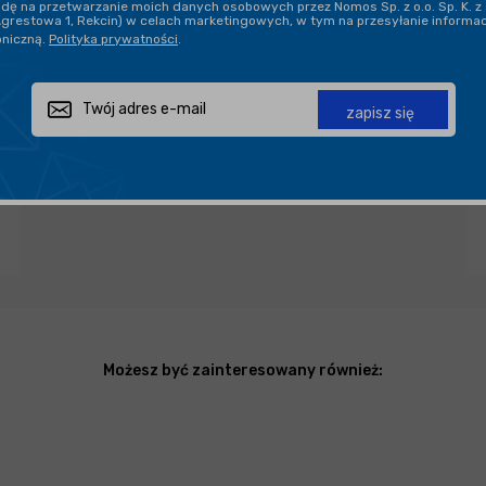
ę na przetwarzanie moich danych osobowych przez Nomos Sp. z o.o. Sp. K. z 
Agrestowa 1, Rekcin) w celach marketingowych, w tym na przesyłanie informa
oniczną.
Polityka prywatności
.
Zapytaj o produkt
Poleć znajomemu
Udostępnij
zapisz się
Możesz być zainteresowany również: