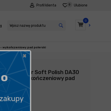
0
Profil klienta
Ulubione
0
I
PROMOCJE
. - wykończeniowy pad polerski
×
Producent:
ADBL
ADBL Roller Soft Polish DA30
go
5 szt. - wykończeniowy pad
polerski
35,90
zł
 zakupy
7,18
zł
szt.
/