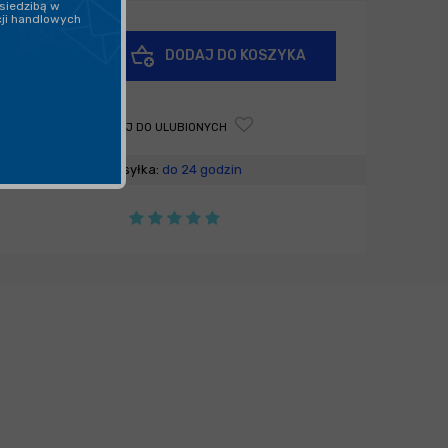
siedzibą w
cji handlowych
+
DODAJ DO KOSZYKA
-
DODAJ DO ULUBIONYCH
Wysyłka:
do 24 godzin