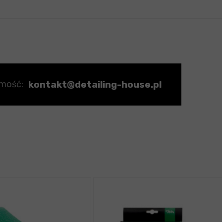
kontakt@detailing-house.pl
omość: