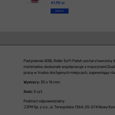
41,90
zł
ZOBACZ
Pad polerski ADBL Roller Soft Polish został stworzony
materiałów, doskonale współpracuje z maszynami Dual A
pracę w trudno dostępnych miejscach, zapewniając ró
Wymiary:
30 x 16 mm
Ilość:
5 szt.
Podmiot odpowiedzialny:
JJPM Sp. z o.o., ul. Terespolska 136A, 05-074 Nowy Konik