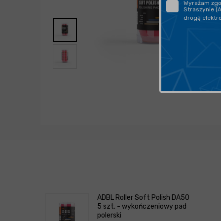
Wyrażam zgod
Straszynie (
drogą elektr
ADBL Roller Soft Polish DA50
5 szt. - wykończeniowy pad
polerski