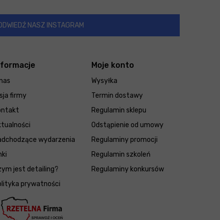
ODWIEDŹ NASZ INSTAGRAM
nformacje
Moje konto
nas
Wysyłka
sja firmy
Termin dostawy
ontakt
Regulamin sklepu
tualności
Odstąpienie od umowy
adchodzące wydarzenia
Regulaminy promocji
nki
Regulamin szkoleń
ym jest detailing?
Regulaminy konkursów
lityka prywatności