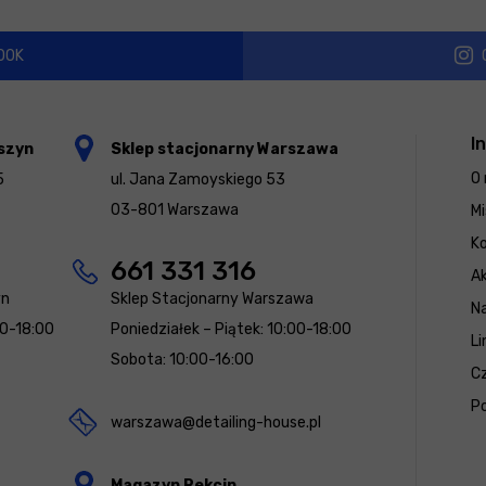
OOK
I
szyn
Sklep stacjonarny Warszawa
O 
5
ul. Jana Zamoyskiego 53
03-801 Warszawa
Mi
K
661 331 316
Ak
yn
Sklep Stacjonarny Warszawa
N
00-18:00
Poniedziałek – Piątek: 10:00-18:00
Li
Sobota: 10:00-16:00
Cz
Po
warszawa@detailing-house.pl
Magazyn Rekcin