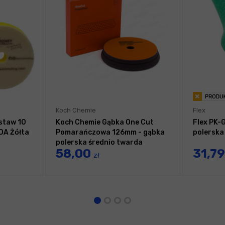
Koch Chemie
Flex
staw 10
Koch Chemie Gąbka One Cut
Flex PK-
DA Żółta
Pomarańczowa 126mm - gąbka
polerska
polerska średnio twarda
58,00
31,7
zł