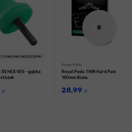
Royal Pads
G 35 HEX VE5 - gąbka
Royal Pads THIN Hard Pad
 stożek
150mm Biała
9
28,99
zł
zł