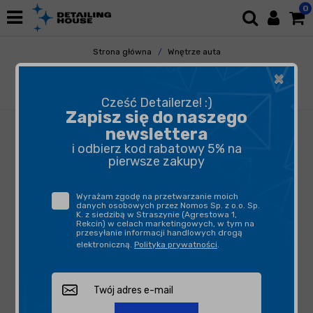
0
Strona główna
Wnętrze auta
Tapicerka i Dywaniki
Czyszczenie
×
ADBL Textile Rinse 5L - płyn do płukania
ekstrakcyjnego
Cześć Detailerze! :)
Zapisz się do naszego
newslettera
i odbierz kod rabatowy 5% na
pierwsze zakupy
Wyrażam zgodę na przetwarzanie moich
danych osobowych przez Nomos Sp. z o.o. Sp.
K. z siedzibą w Straszynie (Agrestowa 1,
Rekcin) w celach marketingowych, w tym na
przesyłanie informacji handlowych drogą
elektroniczną.
Polityka prywatności
.