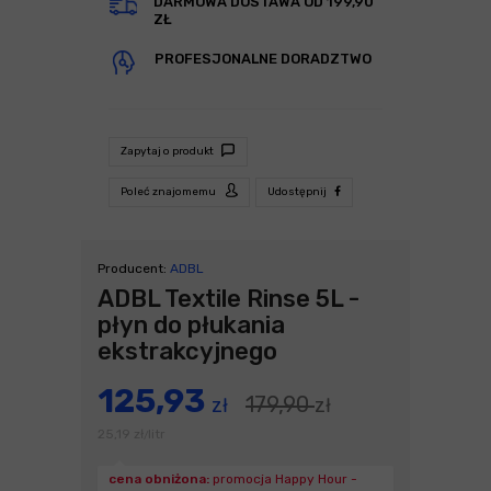
DARMOWA DOSTAWA OD 199,90
ZŁ
PROFESJONALNE DORADZTWO
Zapytaj o produkt
Poleć znajomemu
Udostępnij
Producent:
ADBL
ADBL Textile Rinse 5L -
płyn do płukania
ekstrakcyjnego
125,93
179,90
zł
zł
25,19
zł
litr
/
cena obniżona:
promocja Happy Hour -