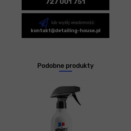
727 001 751
lub wyślij wiadomość:
kontakt@detailing-house.pl
Podobne produkty