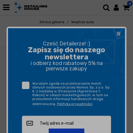
0
Strona główna
Wnętrze auta
Tapicerka i Dywaniki
Czyszczenie
×
Soft99 New Fabric Seat Cleaner preparat do
czyszczenia powierzchni materiałowych 400ml
Cześć Detailerze! :)
Zapisz się do naszego
newslettera
i odbierz kod rabatowy 5% na
pierwsze zakupy
Wyrażam zgodę na przetwarzanie moich
danych osobowych przez Nomos Sp. z o.o. Sp.
K. z siedzibą w Straszynie (Agrestowa 1,
Rekcin) w celach marketingowych, w tym na
przesyłanie informacji handlowych drogą
elektroniczną.
Polityka prywatności
.