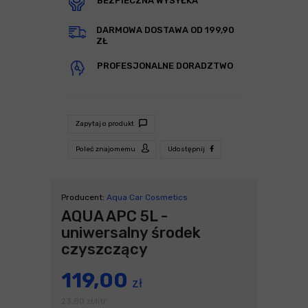
BEZPIECZNA WYSYŁKA
DARMOWA DOSTAWA OD 199,90
ZŁ
PROFESJONALNE DORADZTWO
Zapytaj o produkt
Poleć znajomemu
Udostępnij
Producent:
Aqua Car Cosmetics
AQUA APC 5L -
uniwersalny środek
czyszczący
119,00
zł
23,80
zł
litr
/