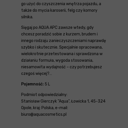
go użyć do czyszczenia wnętrza pojazdu, a
także do mycia karoserii, felg czy komory
silnika.
Sięgaj po AQUA APC zawsze wtedy, gdy
chcesz poradzić sobie z kurzem, brudem i
innego rodzaju zanieczyszczeniami naprawdę
szybko i skutecznie. Specjalnie opracowana,
wielokrotnie przetestowana i sprawdzona w
działaniu formuła, wygoda stosowania,
niesamowita wydajność – czy potrzebujesz
czegoś więcej?…
Pojemność:
5 L
Podmiot odpowiedzialny:
Stanisław Gierczyk "Aqua", Łowicka 1, 45-324
Opole, kraj: Polska, e-mail:
biuro@aquacosmetics.pl