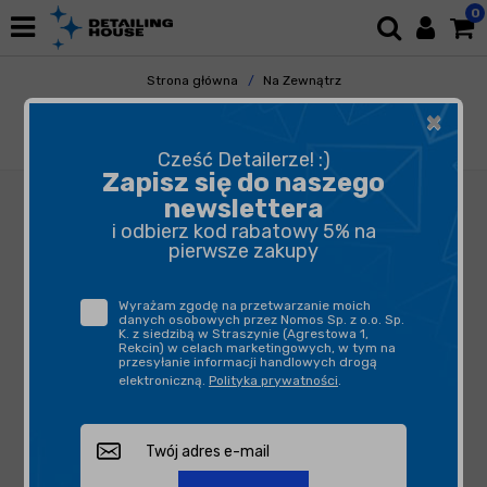
0
Strona główna
Na Zewnątrz
Mycie i Osuszanie
APC
×
AQUA APC 5L - uniwersalny środek
czyszczący
Cześć Detailerze! :)
Zapisz się do naszego
newslettera
i odbierz kod rabatowy 5% na
pierwsze zakupy
Wyrażam zgodę na przetwarzanie moich
danych osobowych przez Nomos Sp. z o.o. Sp.
K. z siedzibą w Straszynie (Agrestowa 1,
Rekcin) w celach marketingowych, w tym na
przesyłanie informacji handlowych drogą
elektroniczną.
Polityka prywatności
.