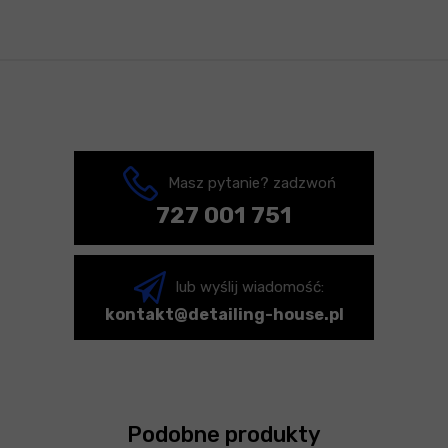
Masz pytanie? zadzwoń
727 001 751
lub wyślij wiadomość:
kontakt@detailing-house.pl
Podobne produkty