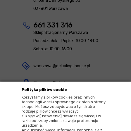
ul. Jana Zamoyskiego 53
03-801 Warszawa
661 331 316
Sklep Stacjonarny Warszawa
Poniedziałek – Piątek: 10:00-18:00
Sobota: 10:00-16:00
warszawa@detailing-house.pl
Magazyn Rekcin
Polityka plików cookie
Nomos Sp. z o.o. sp.k.
Korzystamy z plików cookies oraz innych
ul. Agrestowa 1
technologii w celu sprawnego działania strony
sklepu. Możesz zdecydować o tym, które
83-010 Rekcin
rodzaje plików chcesz wyłączyć.
Klikając w [ustawienia] dowiesz się więcej i w
razie potrzeby zmienisz swoje preferencje
urządzenia.
Aby uzyskać więcej informacji, zapoznaj się z