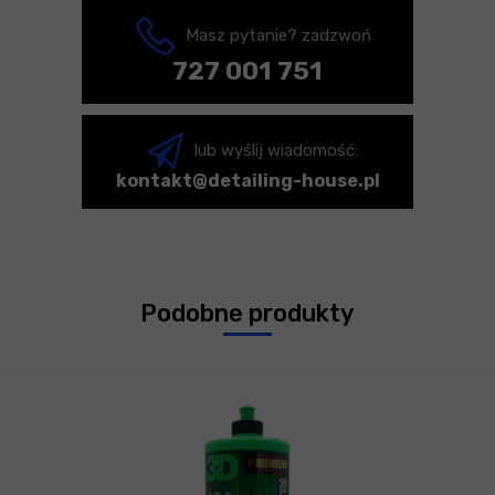
Masz pytanie? zadzwoń
727 001 751
lub wyślij wiadomość:
kontakt@detailing-house.pl
Podobne produkty