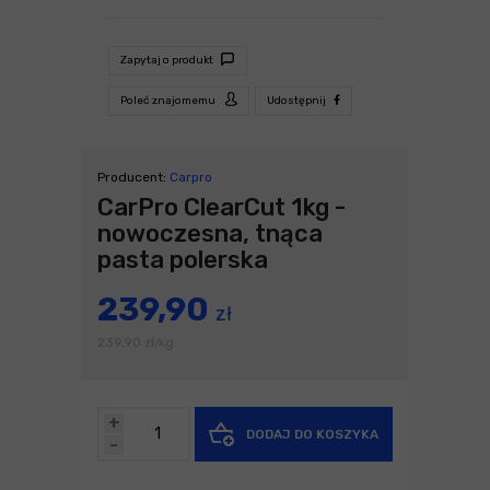
Zapytaj o produkt
Poleć znajomemu
Udostępnij
Producent:
Carpro
CarPro ClearCut 1kg -
nowoczesna, tnąca
pasta polerska
239,90
zł
239,90
zł
kg
/
+
DODAJ DO KOSZYKA
-