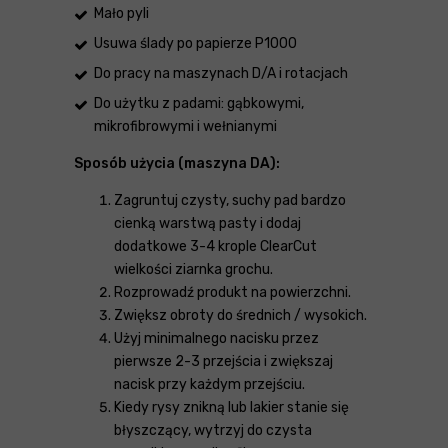
Mało pyli
Usuwa ślady po papierze P1000
Do pracy na maszynach D/A i rotacjach
Do użytku z padami: gąbkowymi,
mikrofibrowymi i wełnianymi
Sposób użycia (maszyna DA):
Zagruntuj czysty, suchy pad bardzo
cienką warstwą pasty i dodaj
dodatkowe 3-4 krople ClearCut
wielkości ziarnka grochu.
Rozprowadź produkt na powierzchni.
Zwiększ obroty do średnich / wysokich.
Użyj minimalnego nacisku przez
pierwsze 2-3 przejścia i zwiększaj
nacisk przy każdym przejściu.
Kiedy rysy znikną lub lakier stanie się
błyszczący, wytrzyj do czysta