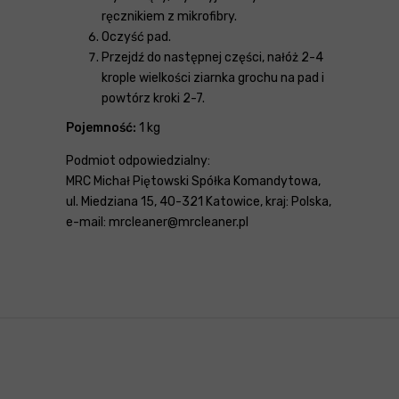
ręcznikiem z mikrofibry.
Oczyść pad.
Przejdź do następnej części, nałóż 2-4
krople wielkości ziarnka grochu na pad i
powtórz kroki 2-7.
Pojemność:
1 kg
Podmiot odpowiedzialny:
MRC Michał Piętowski Spółka Komandytowa,
ul. Miedziana 15, 40-321 Katowice, kraj: Polska,
e-mail: mrcleaner@mrcleaner.pl