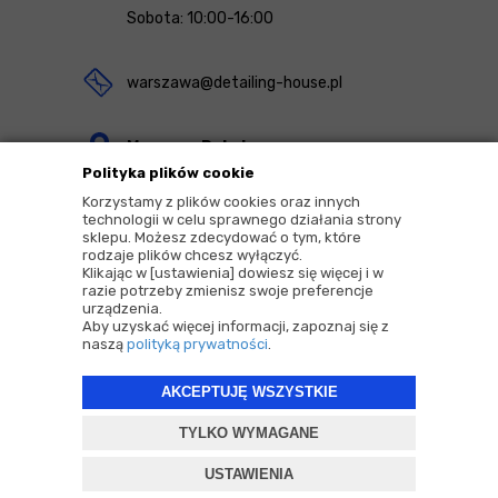
Sobota: 10:00-16:00
warszawa@detailing-house.pl
Magazyn Rekcin
Polityka plików cookie
Nomos Sp. z o.o. sp.k.
Korzystamy z plików cookies oraz innych
ul. Agrestowa 1
technologii w celu sprawnego działania strony
sklepu. Możesz zdecydować o tym, które
83-010 Rekcin
rodzaje plików chcesz wyłączyć.
Klikając w [ustawienia] dowiesz się więcej i w
razie potrzeby zmienisz swoje preferencje
urządzenia.
Aby uzyskać więcej informacji, zapoznaj się z
naszą
polityką prywatności
.
2026 © Copyrights by |
Detailing House
AKCEPTUJĘ WSZYSTKIE
Projekt i oprogramowanie sklepu:
ebexo
TYLKO WYMAGANE
USTAWIENIA