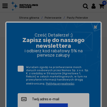
0
Strona główna
Polerowanie
Pasty Polerskie
Pasty Cuttingowe
×
CarPro ClearCut 1kg - nowoczesna, tnąca
pasta polerska
Cześć Detailerze! :)
Zapisz się do naszego
newslettera
i odbierz kod rabatowy 5% na
pierwsze zakupy
Wyrażam zgodę na przetwarzanie moich
danych osobowych przez Nomos Sp. z o.o. Sp.
K. z siedzibą w Straszynie (Agrestowa 1,
Rekcin) w celach marketingowych, w tym na
przesyłanie informacji handlowych drogą
elektroniczną.
Polityka prywatności
.