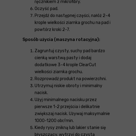
ręcznikiem z mikrofibry.
Oczyść pad.
Przejdź do następnej części, nałóż 2-4
krople wielkości ziarnka grochu na pad i
powtórz kroki 2-7.
Sposób użycia (maszyna rotacyjna):
Zagruntuj czysty, suchy pad bardzo
cienką warstwą pasty i dodaj
dodatkowe 3-4 krople ClearCut
wielkości ziarnka grochu.
Rozprowadź produkt na powierzchni.
Utrzymuj niskie obroty i minimalny
nacisk.
Użyj minimalnego nacisku przez
pierwsze 1-2 przejścia i delikatnie
zwiększaj nacisk. Używaj maksymalnie
1000-1200 obr/min.
Kiedy rysy znikną lub lakier stanie się
błyszczący, wytrzyj do czysta