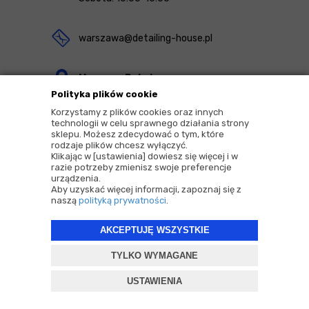
warszawa@detailing-house.pl
Magazyn Rekcin
Polityka plików cookie
Nomos Sp. z o.o. sp.k.
Korzystamy z plików cookies oraz innych
ul. Agrestowa 1
technologii w celu sprawnego działania strony
sklepu. Możesz zdecydować o tym, które
83-010 Rekcin
rodzaje plików chcesz wyłączyć.
Klikając w [ustawienia] dowiesz się więcej i w
razie potrzeby zmienisz swoje preferencje
urządzenia.
Aby uzyskać więcej informacji, zapoznaj się z
naszą
polityką prywatności
.
2026 © Copyrights by |
Detailing House
AKCEPTUJĘ WSZYSTKIE
Projekt i oprogramowanie sklepu:
ebexo
TYLKO WYMAGANE
USTAWIENIA