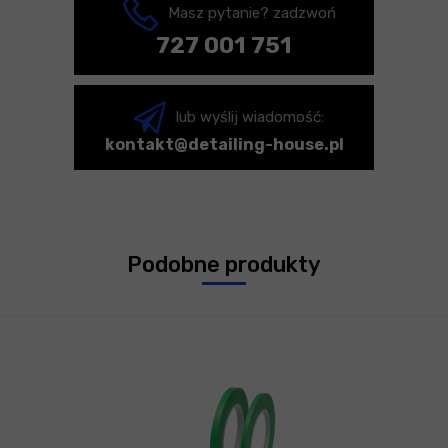
Masz pytanie? zadzwoń
727 001 751
lub wyślij wiadomość:
kontakt@detailing-house.pl
Podobne produkty