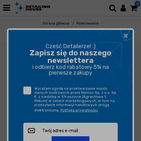
0
Strona główna
Polerowanie
Akcesoria Polerskie
Taśmy Maskujące
×
CarPro Masking Tape Taśma maskujaca 5mm
Cześć Detailerze! :)
Zapisz się do naszego
newslettera
i odbierz kod rabatowy 5% na
pierwsze zakupy
Wyrażam zgodę na przetwarzanie moich
danych osobowych przez Nomos Sp. z o.o. Sp.
K. z siedzibą w Straszynie (Agrestowa 1,
Rekcin) w celach marketingowych, w tym na
przesyłanie informacji handlowych drogą
elektroniczną.
Polityka prywatności
.