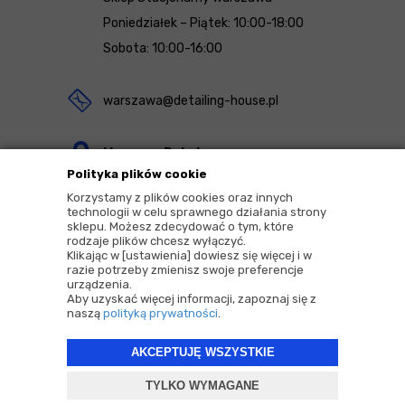
Poniedziałek – Piątek: 10:00-18:00
Sobota: 10:00-16:00
warszawa@detailing-house.pl
Magazyn Rekcin
Polityka plików cookie
Nomos Sp. z o.o. sp.k.
Korzystamy z plików cookies oraz innych
ul. Agrestowa 1
technologii w celu sprawnego działania strony
sklepu. Możesz zdecydować o tym, które
83-010 Rekcin
rodzaje plików chcesz wyłączyć.
Klikając w [ustawienia] dowiesz się więcej i w
razie potrzeby zmienisz swoje preferencje
urządzenia.
Aby uzyskać więcej informacji, zapoznaj się z
naszą
polityką prywatności
.
2026 © Copyrights by |
Detailing House
AKCEPTUJĘ WSZYSTKIE
Projekt i oprogramowanie sklepu:
ebexo
TYLKO WYMAGANE