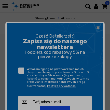
0
Strona główna
Akcesoria
Pozostałe Akcesoria
Gadżety
×
Detailing House Koszulka Z Logotypem S
Cześć Detailerze! :)
Zapisz się do naszego
newslettera
i odbierz kod rabatowy 5% na
pierwsze zakupy
Wyrażam zgodę na przetwarzanie moich
danych osobowych przez Nomos Sp. z o.o. Sp.
K. z siedzibą w Straszynie (Agrestowa 1,
Rekcin) w celach marketingowych, w tym na
przesyłanie informacji handlowych drogą
elektroniczną.
Polityka prywatności
.