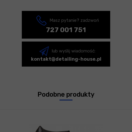
Masz pytanie? zadzwoń
727 001 751
lub wyślij wiadomość:
kontakt@detailing-house.pl
Podobne produkty