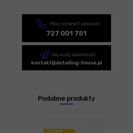
Masz pytanie? zadzwoń
727 001 751
lub wyślij wiadomość:
kontakt@detailing-house.pl
Podobne produkty