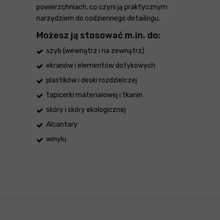
powierzchniach, co czyni ją praktycznym
narzędziem do codziennego detailingu.
Możesz ją stosować m.in. do:
szyb (wewnątrz i na zewnątrz)
ekranów i elementów dotykowych
plastików i deski rozdzielczej
tapicerki materiałowej i tkanin
skóry i skóry ekologicznej
Alcantary
winylu