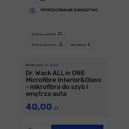
PROFESJONALNE DORADZTWO
Zapytaj o produkt
Poleć znajomemu
Udostępnij
Producent:
Dr. Wack
Dr. Wack ALL in ONE
Microfibre Interior&Glass
- mikrofibra do szyb i
wnętrza auta
40,00
zł
+