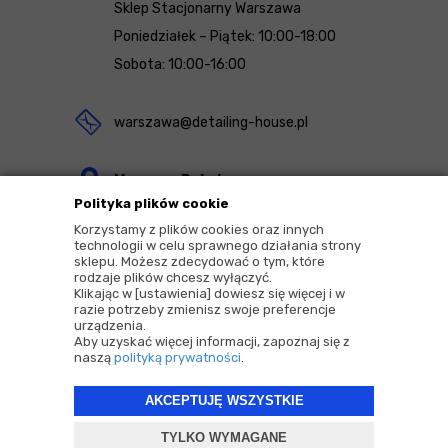
Sklep Stacjonarny Warszawa
Poniedziałek – Piątek: 10:00-18:00
Sobota: 10:00-16:00
warszawa@detailing-house.pl
Magazyn Rekcin
Polityka plików cookie
Nomos Sp. z o.o. sp.k.
Korzystamy z plików cookies oraz innych
ul. Agrestowa 1
technologii w celu sprawnego działania strony
sklepu. Możesz zdecydować o tym, które
83-010 Rekcin
rodzaje plików chcesz wyłączyć.
Klikając w [ustawienia] dowiesz się więcej i w
razie potrzeby zmienisz swoje preferencje
urządzenia.
Aby uzyskać więcej informacji, zapoznaj się z
naszą
polityką prywatności
.
2026 © Copyrights by |
Detailing House
AKCEPTUJĘ WSZYSTKIE
Projekt i oprogramowanie sklepu:
ebexo
TYLKO WYMAGANE