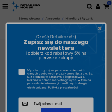
0
Strona główna
Akcesoria
Mikrofibry i Ręczniki
Uniwersalne
×
Dr. Wack ALL in ONE Microfibre Interior&Glass
- mikrofibra do szyb i wnętrza auta
Cześć Detailerze! :)
Zapisz się do naszego
newslettera
i odbierz kod rabatowy 5% na
pierwsze zakupy
Wyrażam zgodę na przetwarzanie moich
danych osobowych przez Nomos Sp. z o.o. Sp.
K. z siedzibą w Straszynie (Agrestowa 1,
Rekcin) w celach marketingowych, w tym na
przesyłanie informacji handlowych drogą
elektroniczną.
Polityka prywatności
.