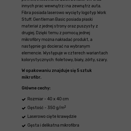
innych prac wewnątrz i na zewnątrz auta.
Fibra posiada laserowo wycięty logotyp Work
Stuff. Gentleman Basic posiada płaski
materiał z jednej strony oraz puszysty z
drugiej. Dzięki temu z pomocą jednej
mikrofibry można nakładać produkt, a
następnie go docierać na wybranym
elemencie. Występuje w czterech wariantach
kolorystycznych: fioletowy, biały, żółty, szary.
W opakowaniu znajduje się 5 sztuk
mikrofibr.
Główne cechy:
Rozmiar - 40 x 40 cm
2
Gęstość - 350 g/m
Laserowo cięte krawędzie
Gęsta i delikatna mikrofibra