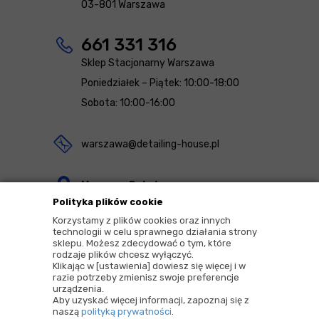
03-801 Warszawa
661 331 316
Sklep Stacjonarny Warszawa
Poniedziałek – Piątek: 10:00-18:00
Sobota: 10:00-16:00
warszawa@detailing-house.pl
Magazyn Rekcin
Polityka plików cookie
Nomos Sp. z o.o. sp.k.
Korzystamy z plików cookies oraz innych
ul. Agrestowa 1
technologii w celu sprawnego działania strony
sklepu. Możesz zdecydować o tym, które
83-010 Rekcin
rodzaje plików chcesz wyłączyć.
Klikając w [ustawienia] dowiesz się więcej i w
razie potrzeby zmienisz swoje preferencje
urządzenia.
Aby uzyskać więcej informacji, zapoznaj się z
naszą
polityką prywatności
.