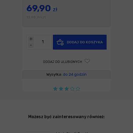
69,90
zł
13,98
zł
szt.
/
+
DODAJ DO KOSZYKA
-
DODAJ DO ULUBIONYCH
Wysyłka:
do 24 godzin
Możesz być zainteresowany również: