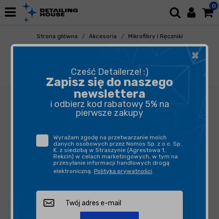
0
Strona główna
Akcesoria
Mikrofibry i Ręczniki
Uniwersalne
×
Work Stuff Gentleman Basic 5-pack - zestaw
5 sztuk szarych mikrofibr bezkrawędziowych
Cześć Detailerze! :)
40x40cm 350gsm
Zapisz się do naszego
newslettera
i odbierz kod rabatowy 5% na
pierwsze zakupy
Wyrażam zgodę na przetwarzanie moich
danych osobowych przez Nomos Sp. z o.o. Sp.
K. z siedzibą w Straszynie (Agrestowa 1,
Rekcin) w celach marketingowych, w tym na
przesyłanie informacji handlowych drogą
elektroniczną.
Polityka prywatności
.