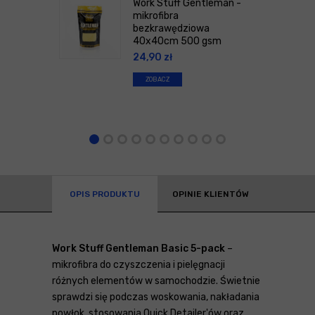
Work Stuff Gentleman -
mikrofibra
bezkrawędziowa
40x40cm 500 gsm
24,90
zł
ZOBACZ
OPIS PRODUKTU
OPINIE KLIENTÓW
Work Stuff Gentleman Basic 5-pack
–
mikrofibra do czyszczenia i pielęgnacji
różnych elementów w samochodzie. Świetnie
sprawdzi się podczas woskowania, nakładania
powłok, stosowania Quick Detailer'ów oraz