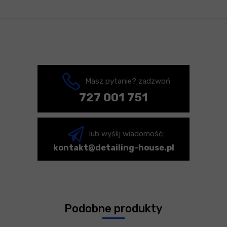
Masz pytanie? zadzwoń
727 001 751
lub wyślij wiadomość:
kontakt@detailing-house.pl
Podobne produkty