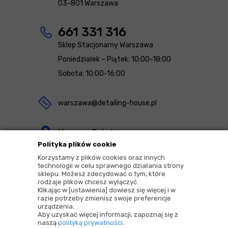
03-801 Warszawa
661 331 316
Sklep Stacjonarny Warszawa
Poniedziałek – Piątek: 10:00-18:00
Sobota: 10:00-16:00
warszawa@detailing-house.pl
Magazyn Rekcin
Polityka plików cookie
Nomos Sp. z o.o. sp.k.
Korzystamy z plików cookies oraz innych
ul. Agrestowa 1
technologii w celu sprawnego działania strony
sklepu. Możesz zdecydować o tym, które
83-010 Rekcin
rodzaje plików chcesz wyłączyć.
Klikając w [ustawienia] dowiesz się więcej i w
razie potrzeby zmienisz swoje preferencje
urządzenia.
Aby uzyskać więcej informacji, zapoznaj się z
naszą
polityką prywatności
.