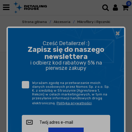
0
Strona główna
Akcesoria
Mikrofibry i Ręczniki
Uniwersalne
×
Work Stuff Gentleman Basic 5-pack - zestaw
5 sztuk żółtych mikrofibr bezkrawędziowych
Cześć Detailerze! :)
40x40cm 350gsm
Zapisz się do naszego
newslettera
i odbierz kod rabatowy 5% na
pierwsze zakupy
Wyrażam zgodę na przetwarzanie moich
danych osobowych przez Nomos Sp. z o.o. Sp.
K. z siedzibą w Straszynie (Agrestowa 1,
Rekcin) w celach marketingowych, w tym na
przesyłanie informacji handlowych drogą
elektroniczną.
Polityka prywatności
.