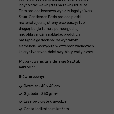
innych prac wewnątrz i na zewnątrz auta.
Fibra posiada laserowo wycięty logotyp Work
Stuff. Gentleman Basic posiada płaski
materiał z jednej strony oraz puszysty z
drugiej. Dzięki temu z pomocą jednej
mikrofibry można nakładać produkt, a
następnie go docierać na wybranym
elemencie. Występuje w czterech wariantach
kolorystycznych: fioletowy, biały, żółty, szary.
W opakowaniu znajduje się 5 sztuk
mikrofibr.
Główne cechy:
Rozmiar - 40 x 40 cm
2
Gęstość - 350 g/m
Laserowo cięte krawędzie
Gęsta i delikatna mikrofibra