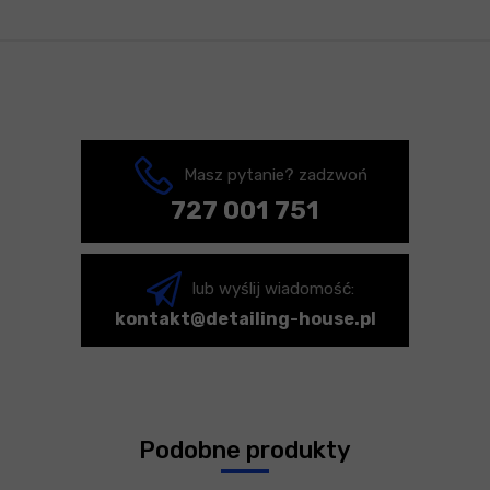
Masz pytanie? zadzwoń
727 001 751
lub wyślij wiadomość:
kontakt@detailing-house.pl
Podobne produkty