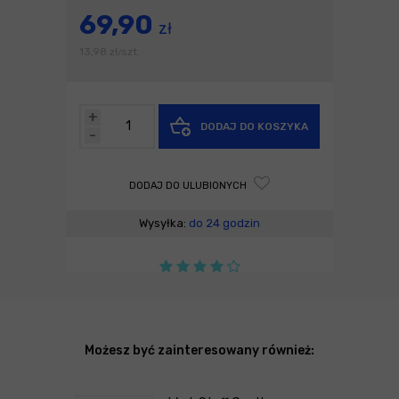
69,90
zł
13,98
zł
szt.
/
+
DODAJ DO KOSZYKA
-
DODAJ DO ULUBIONYCH
Wysyłka:
do 24 godzin
Możesz być zainteresowany również: