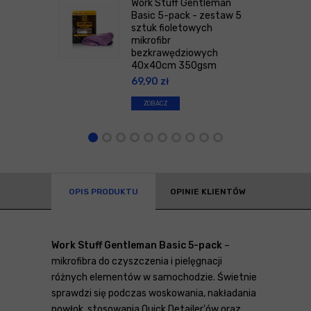
Work Stuff Gentleman
Basic 5-pack - zestaw 5
sztuk fioletowych
mikrofibr
bezkrawędziowych
40x40cm 350gsm
69,90
zł
ZOBACZ
OPIS PRODUKTU
OPINIE KLIENTÓW
Work Stuff Gentleman Basic 5-pack
–
mikrofibra do czyszczenia i pielęgnacji
różnych elementów w samochodzie. Świetnie
sprawdzi się podczas woskowania, nakładania
powłok, stosowania Quick Detailer'ów oraz