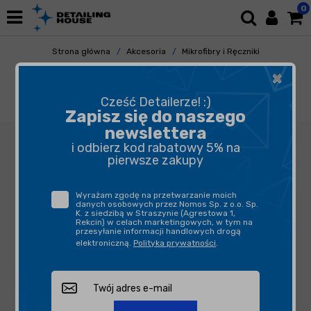
0
Strona główna
Akcesoria
Mikrofibry i Ręczniki
Uniwersalne
×
Work Stuff Gentleman Basic 5-pack - zestaw
5 sztuk fioletowych mikrofibr bezkrawędziowych
Cześć Detailerze! :)
40x40cm 350gsm
Zapisz się do naszego
newslettera
i odbierz kod rabatowy 5% na
pierwsze zakupy
Wyrażam zgodę na przetwarzanie moich
danych osobowych przez Nomos Sp. z o.o. Sp.
K. z siedzibą w Straszynie (Agrestowa 1,
Rekcin) w celach marketingowych, w tym na
przesyłanie informacji handlowych drogą
elektroniczną.
Polityka prywatności
.