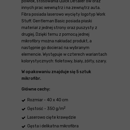
powłok, stosowania Quick Detailer'ów oraz
innych prac wewnątrz i na zewnątrz auta.
Fibra posiada laserowo wycięty logotyp Work
Stuff. Gentleman Basic posiada płaski
materiał z jednej strony oraz puszysty z
drugiej. Dzięki temu z pomocą jednej
mikrofibry można nakładać produkt, a
następnie go docierać na wybranym
elemencie. Występuje w czterech wariantach
kolorystycznych: fioletowy, biały, żółty, szary.
W opakowaniu znajduje się 5 sztuk
mikrofibr.
Główne cechy:
Rozmiar - 40 x 40 cm
2
Gęstość - 350 g/m
Laserowo cięte krawędzie
Gęsta i delikatna mikrofibra