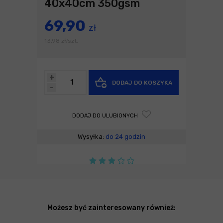
40x40cm 350gsm
69,90
zł
13,98
zł
szt.
/
+
DODAJ DO KOSZYKA
-
DODAJ DO ULUBIONYCH
Wysyłka:
do 24 godzin
Możesz być zainteresowany również: