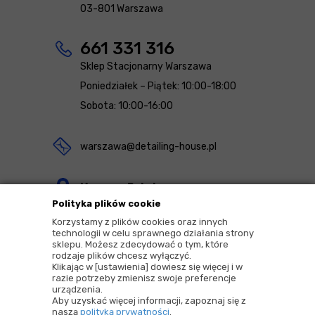
03-801 Warszawa
661 331 316
Sklep Stacjonarny Warszawa
Poniedziałek – Piątek: 10:00-18:00
Sobota: 10:00-16:00
warszawa@detailing-house.pl
Magazyn Rekcin
Polityka plików cookie
Nomos Sp. z o.o. sp.k.
Korzystamy z plików cookies oraz innych
ul. Agrestowa 1
technologii w celu sprawnego działania strony
sklepu. Możesz zdecydować o tym, które
83-010 Rekcin
rodzaje plików chcesz wyłączyć.
Klikając w [ustawienia] dowiesz się więcej i w
razie potrzeby zmienisz swoje preferencje
urządzenia.
Aby uzyskać więcej informacji, zapoznaj się z
naszą
polityką prywatności
.