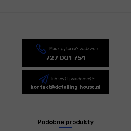
Masz pytanie? zadzwoń
727 001 751
lub wyślij wiadomość:
kontakt@detailing-house.pl
Podobne produkty