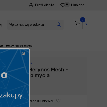
0
Profil klienta
Ulubione
0
I
PROMOCJE
h - rękawica do mycia
×
Producent:
Flexipads
Flexipads Merynos Mesh -
go
rękawica do mycia
55,90
zł
 zakupy
DODAJ DO ULUBIONYCH