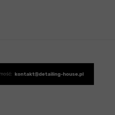
kontakt@detailing-house.pl
omość: