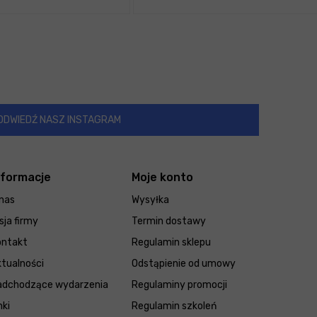
ODWIEDŹ NASZ INSTAGRAM
nformacje
Moje konto
nas
Wysyłka
sja firmy
Termin dostawy
ontakt
Regulamin sklepu
tualności
Odstąpienie od umowy
adchodzące wydarzenia
Regulaminy promocji
nki
Regulamin szkoleń