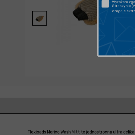
Wyrażam zgod
Straszynie (
drogą elektr
Flexipads Merino Wash Mitt to jednostronna ultra deli