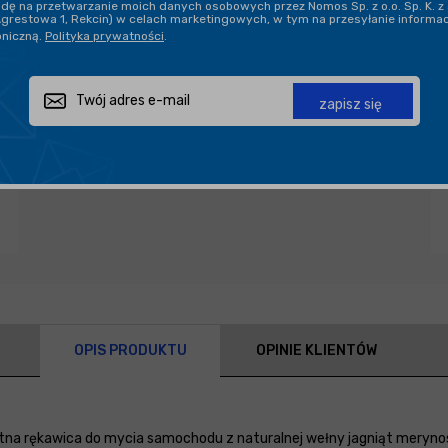
ę na przetwarzanie moich danych osobowych przez Nomos Sp. z o.o. Sp. K. z 
Agrestowa 1, Rekcin) w celach marketingowych, w tym na przesyłanie informa
oniczną.
Polityka prywatności
.
Zapytaj o produkt
Poleć znajomemu
Udostępnij
zapisz się
OPIS PRODUKTU
OPINIE KLIENTÓW
katna rękawica do mycia samochodu z naturalnej wełny jagniąt meryno