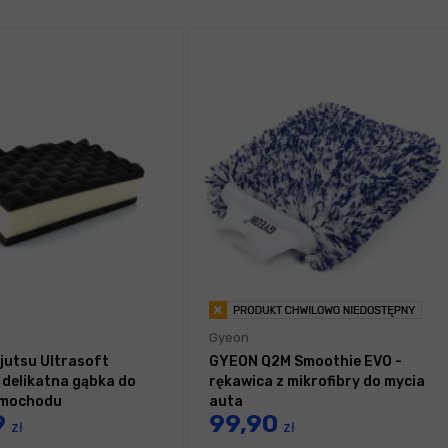
Gyeon
jutsu Ultrasoft
GYEON Q2M Smoothie EVO -
 delikatna gąbka do
rękawica z mikrofibry do mycia
amochodu
auta
9
99,90
zł
zł