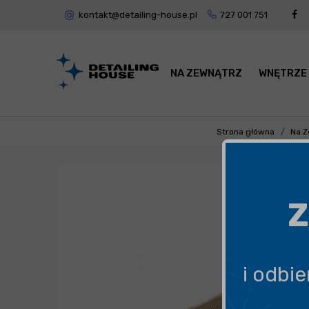
kontakt@detailing-house.pl
727 001 751
NA ZEWNĄTRZ
WNĘTRZE
Strona główna
Na Z
Z
i odbi