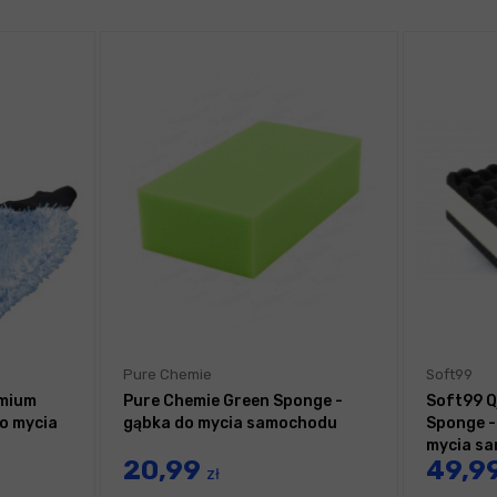
Pure Chemie
Soft99
emium
Pure Chemie Green Sponge -
Soft99 Q
do mycia
gąbka do mycia samochodu
Sponge -
mycia s
20,99
49,9
zł