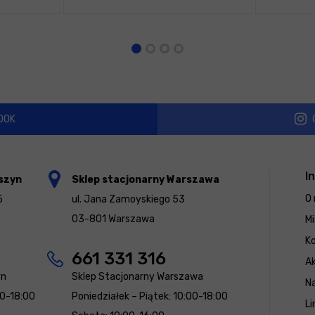
OOK
I
szyn
Sklep stacjonarny Warszawa
O 
5
ul. Jana Zamoyskiego 53
03-801 Warszawa
Mi
K
661 331 316
Ak
yn
Sklep Stacjonarny Warszawa
N
00-18:00
Poniedziałek – Piątek: 10:00-18:00
Li