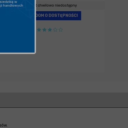
siedzibą w
Produkt chwilowo niedostępny
cji handlowych
POWIADOM O DOSTĘPNOŚCI
sów.