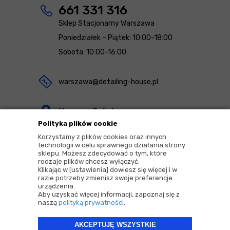
661 331 316
Sklep Stacjonarny Warszawa
Poniedziałek – Piątek: 10:00-18:00
Sobota: 10:00-16:00
warszawa@detailing-house.pl
Magazyn Rekcin
Polityka plików cookie
Nomos Sp. z o.o. sp.k.
Korzystamy z plików cookies oraz innych
ul. Agrestowa 1
technologii w celu sprawnego działania strony
sklepu. Możesz zdecydować o tym, które
83-010 Rekcin
rodzaje plików chcesz wyłączyć.
Klikając w [ustawienia] dowiesz się więcej i w
razie potrzeby zmienisz swoje preferencje
urządzenia.
Aby uzyskać więcej informacji, zapoznaj się z
naszą
polityką prywatności
.
2026 © Copyrights by |
Detailing House
AKCEPTUJĘ WSZYSTKIE