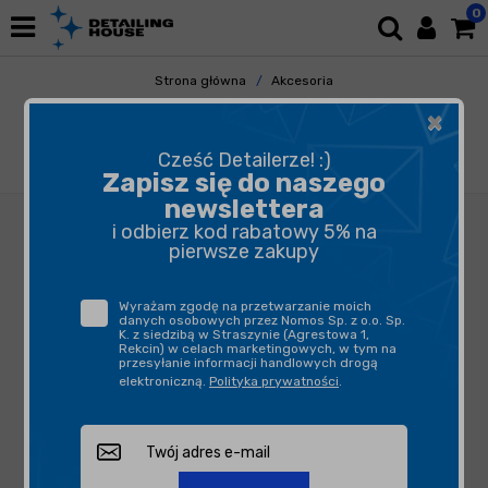
0
Strona główna
Akcesoria
Pozostałe Akcesoria
×
Butelki, opryskiwacze, triggery
Funky Witch Canyon Atomizer - atomizer z
Cześć Detailerze! :)
regulowaną dyszą
Zapisz się do naszego
newslettera
i odbierz kod rabatowy 5% na
pierwsze zakupy
Wyrażam zgodę na przetwarzanie moich
danych osobowych przez Nomos Sp. z o.o. Sp.
K. z siedzibą w Straszynie (Agrestowa 1,
Rekcin) w celach marketingowych, w tym na
przesyłanie informacji handlowych drogą
elektroniczną.
Polityka prywatności
.