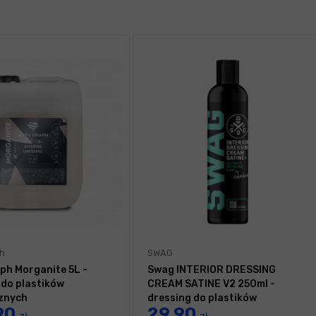
h
SWAG
ph Morganite 5L -
Swag INTERIOR DRESSING
 do plastików
CREAM SATINE V2 250ml -
znych
dressing do plastików
90
29,90
wewnętrznych