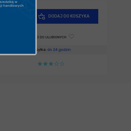
siedzibą w
cji handlowych
+
DODAJ DO KOSZYKA
-
DODAJ DO ULUBIONYCH
Wysyłka:
do 24 godzin