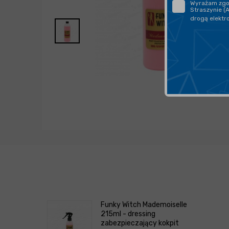
Wyrażam zgod
Straszynie (
drogą elektr
Funky Witch Mademoiselle
215ml - dressing
zabezpieczający kokpit