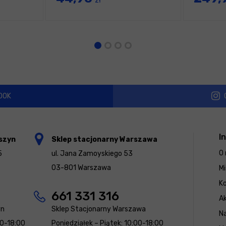
zł
OOK
I
szyn
Sklep stacjonarny Warszawa
O 
5
ul. Jana Zamoyskiego 53
03-801 Warszawa
Mi
K
661 331 316
Ak
yn
Sklep Stacjonarny Warszawa
N
00-18:00
Poniedziałek – Piątek: 10:00-18:00