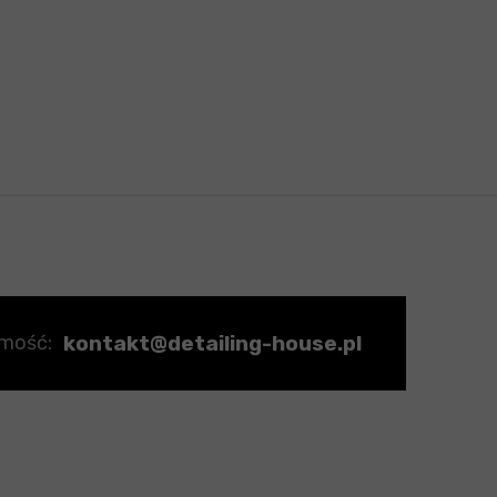
kontakt@detailing-house.pl
omość: