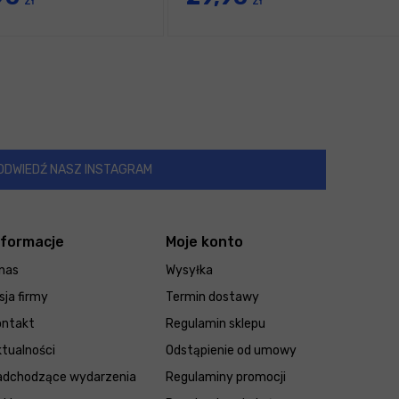
zł
zł
ODWIEDŹ NASZ INSTAGRAM
nformacje
Moje konto
nas
Wysyłka
sja firmy
Termin dostawy
ontakt
Regulamin sklepu
tualności
Odstąpienie od umowy
adchodzące wydarzenia
Regulaminy promocji