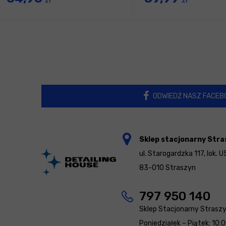
zł
zł
ODWIEDŹ NASZ FACEB
Sklep stacjonarny Stra
ul. Starogardzka 117, lok. U
83-010 Straszyn
797 950 140
Sklep Stacjonarny Strasz
Poniedziałek – Piątek: 10: