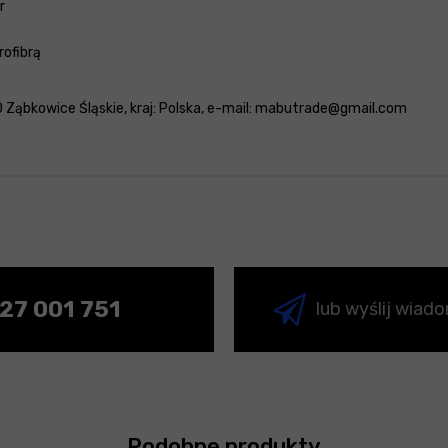
r
rofibrą
 Ząbkowice Śląskie, kraj: Polska, e-mail: mabutrade@gmail.com
27 001 751
lub wyślij wiad
Podobne produkty