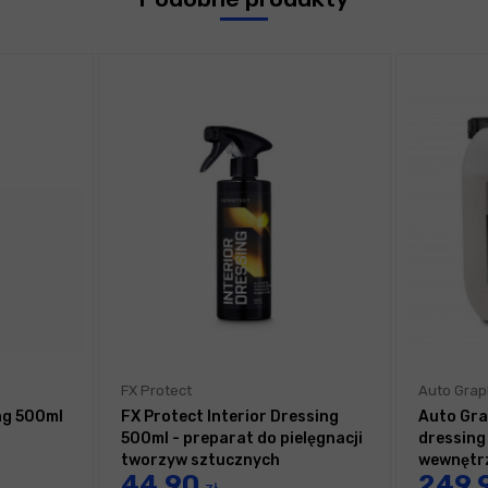
FX Protect
Auto Grap
ng 500ml
FX Protect Interior Dressing
Auto Gra
500ml - preparat do pielęgnacji
dressing
tworzyw sztucznych
wewnętr
44,90
249,