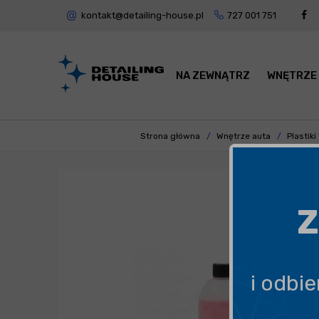
kontakt@detailing-house.pl
727 001 751
NA ZEWNĄTRZ
WNĘTRZE
Strona główna
Wnętrze auta
Plastik
Z
i odbi