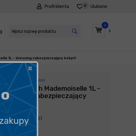
0
Profil klienta
Ulubione
0
I
PROMOCJE
lle 1L - dressing zabezpieczający kokpit
×
Producent:
Funky Witch
Funky Witch Mademoiselle 1L -
go
dressing zabezpieczający
kokpit
105,00
zł
 zakupy
105,00
zł
litr
/