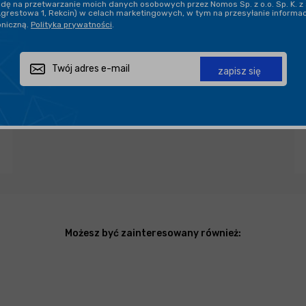
ę na przetwarzanie moich danych osobowych przez Nomos Sp. z o.o. Sp. K. z 
PROFESJONALNE DORADZTWO
Agrestowa 1, Rekcin) w celach marketingowych, w tym na przesyłanie informa
oniczną.
Polityka prywatności
.
Zapytaj o produkt
Poleć znajomemu
Udostępnij
zapisz się
Możesz być zainteresowany również: