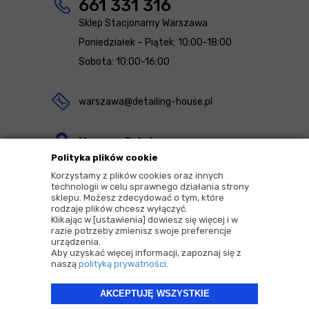
661 331 316
Sklep Stacjonarny Warszawa
Poniedziałek – Piątek: 10:00-18:00
Sobota: 10:00-16:00
warszawa@detailing-house.pl
Magazyn Rekcin
Polityka plików cookie
Nomos Sp. z o.o. sp.k.
Korzystamy z plików cookies oraz innych
ul. Agrestowa 1
technologii w celu sprawnego działania strony
sklepu. Możesz zdecydować o tym, które
83-010 Rekcin
rodzaje plików chcesz wyłączyć.
Klikając w [ustawienia] dowiesz się więcej i w
razie potrzeby zmienisz swoje preferencje
urządzenia.
Aby uzyskać więcej informacji, zapoznaj się z
naszą
polityką prywatności
.
2026 © Copyrights by |
Detailing House
AKCEPTUJĘ WSZYSTKIE