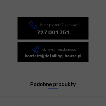
Masz pytanie? zadzwoń
727 001 751
lub wyślij wiadomość:
kontakt@detailing-house.pl
Podobne produkty