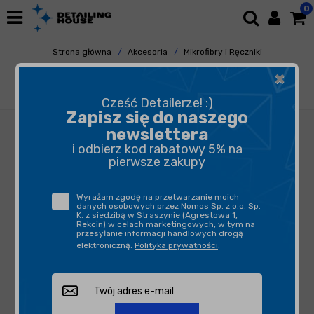
0
Strona główna
Akcesoria
Mikrofibry i Ręczniki
Uniwersalne
×
FX Protect Mikrofibra Blue Sky 40x40 5 pack-
mikrofibra bezkrawędziowa
Cześć Detailerze! :)
Zapisz się do naszego
newslettera
i odbierz kod rabatowy 5% na
pierwsze zakupy
Wyrażam zgodę na przetwarzanie moich
danych osobowych przez Nomos Sp. z o.o. Sp.
K. z siedzibą w Straszynie (Agrestowa 1,
Rekcin) w celach marketingowych, w tym na
przesyłanie informacji handlowych drogą
elektroniczną.
Polityka prywatności
.