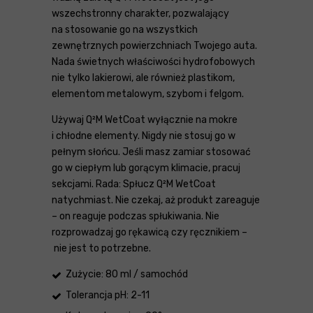
wszechstronny charakter, pozwalający
na stosowanie go na wszystkich
zewnętrznych powierzchniach Twojego auta.
Nada świetnych właściwości hydrofobowych
nie tylko lakierowi, ale również plastikom,
elementom metalowym, szybom i felgom.
Używaj Q²M WetCoat wyłącznie na mokre
i chłodne elementy. Nigdy nie stosuj go w
pełnym słońcu. Jeśli masz zamiar stosować
go w ciepłym lub gorącym klimacie, pracuj
sekcjami. Rada: Spłucz Q²M WetCoat
natychmiast. Nie czekaj, aż produkt zareaguje
– on reaguje podczas spłukiwania. Nie
rozprowadzaj go rękawicą czy ręcznikiem –
nie jest to potrzebne.
Zużycie: 80 ml / samochód
Tolerancja pH: 2-11