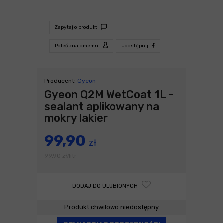
Zapytaj o produkt
Poleć znajomemu
Udostępnij
Producent:
Gyeon
Gyeon Q2M WetCoat 1L -
sealant aplikowany na
mokry lakier
99,90
zł
99,90
zł
litr
/
DODAJ DO ULUBIONYCH
Produkt chwilowo niedostępny