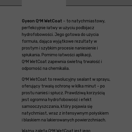
Gyeon Q²M WetCoat
– to natychmiastowy,
perfekcyjnie łatwy w użyciu podbijacz
hydrofobowości. Jego gotowa do użycia
formuła, dająca wyjątkowe rezultaty w
prostym i szybkim procesie naniesienie i
spłukania. Pomimo łatwości aplikacji,
Q²M WetCoat zapewnia świetną trwałość i
odporność na chemikalia.
Q²M WetCoat to rewolucyjny sealant w sprayu,
oferujący trwałą ochronę w kilka minut – po
prostu nanieś i spłucz. Prawdziwą korzyścią
jest ogromna hydrofobowość i efekt
samooczyszczania, który pojawia się
natychmiast, wraz z intensywnym połyskiem
i blaskiem na lakierowanych powierzchniach.
Ważną zaletą Q²M WetCoat jest jego