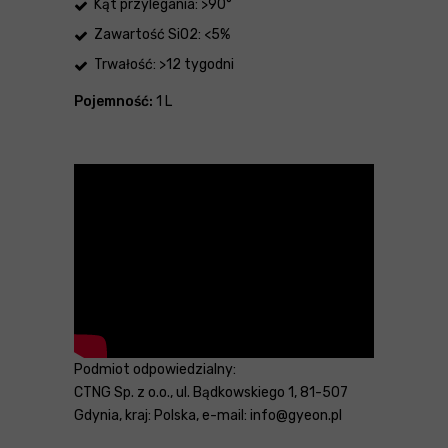
Kąt przylegania: >90°
Zawartość SiO2: <5%
Trwałość: >12 tygodni
Pojemność:
1 L
Podmiot odpowiedzialny:
CTNG Sp. z o.o., ul. Bądkowskiego 1, 81-507
Gdynia, kraj: Polska, e-mail: info@gyeon.pl