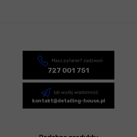
Masz pytanie? zadzwoń
727 001 751
lub wyślij wiadomość:
kontakt@detailing-house.pl