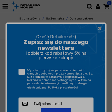
0
Strona główna
Na Zewnątrz
Ochrona Lakieru
Hydrowoski
×
Gyeon Q2M WetCoat 1L - sealant aplikowany
na mokry lakier
Cześć Detailerze! :)
Zapisz się do naszego
newslettera
i odbierz kod rabatowy 5% na
pierwsze zakupy
Wyrażam zgodę na przetwarzanie moich
danych osobowych przez Nomos Sp. z o.o. Sp.
K. z siedzibą w Straszynie (Agrestowa 1,
Rekcin) w celach marketingowych, w tym na
przesyłanie informacji handlowych drogą
elektroniczną.
Polityka prywatności
.