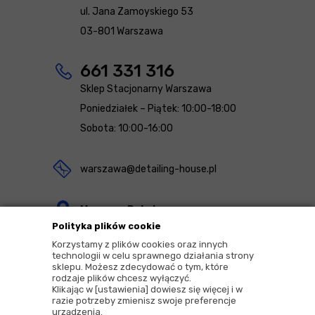
ul. Jana Zamoyskiego 53
03-801 Warszawa
661 331 316
Sklep Stacjonarny Warszawa
Poniedziałek – Piątek: 10:00-18:00
Sobota: 10:00-16:00
warszawa@detailing-house.pl
Magazyn Rekcin
Polityka plików cookie
Nomos Sp. z o.o. sp.k.
Korzystamy z plików cookies oraz innych
ul. Agrestowa 1
technologii w celu sprawnego działania strony
sklepu. Możesz zdecydować o tym, które
83-010 Rekcin
rodzaje plików chcesz wyłączyć.
Klikając w [ustawienia] dowiesz się więcej i w
razie potrzeby zmienisz swoje preferencje
urządzenia.