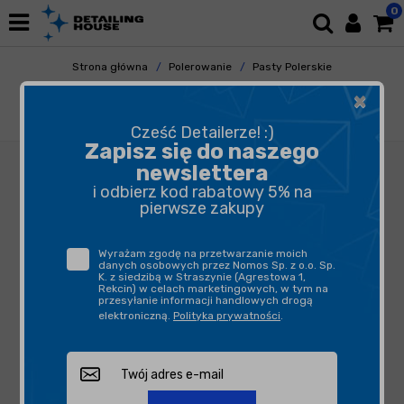
0
Strona główna
Polerowanie
Pasty Polerskie
Pasty Polishowe
×
Honey Polishing Compound 2 250ml - pasta
pośrednia o zredukowanej sile cięcia
Cześć Detailerze! :)
Zapisz się do naszego
newslettera
i odbierz kod rabatowy 5% na
pierwsze zakupy
Wyrażam zgodę na przetwarzanie moich
danych osobowych przez Nomos Sp. z o.o. Sp.
K. z siedzibą w Straszynie (Agrestowa 1,
Rekcin) w celach marketingowych, w tym na
przesyłanie informacji handlowych drogą
elektroniczną.
Polityka prywatności
.