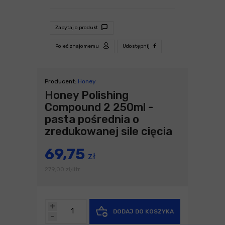
Zapytaj o produkt
Poleć znajomemu
Udostępnij
Producent:
Honey
Honey Polishing
Compound 2 250ml -
pasta pośrednia o
zredukowanej sile cięcia
69,75
zł
279,00
zł
litr
/
+
DODAJ DO KOSZYKA
-