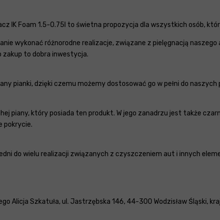
z IK Foam 1.5-0.75l to świetna propozycja dla wszystkich osób, któr
anie wykonać różnorodne realizacje, związane z pielęgnacją naszego a
o zakup to dobra inwestycja.
iany pianki, dzięki czemu możemy dostosować go w pełni do naszych
j piany, który posiada ten produkt. W jego zanadrzu jest także czar
 pokrycie.
iedni do wielu realizacji związanych z czyszczeniem aut i innych ele
Alicja Szkatuła, ul. Jastrzębska 146, 44-300 Wodzisław Śląski, kraj: