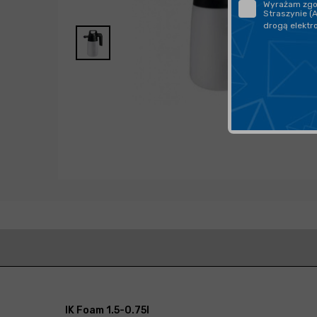
Wyrażam zgod
Straszynie (
drogą elektr
IK Foam 1.5-0.75l