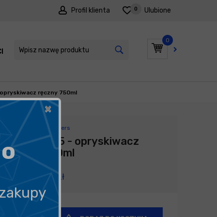
0
Profil klienta
Ulubione
0
I
PROMOCJE
- opryskiwacz ręczny 750ml
×
Producent:
IK Sprayers
IK FOAM 1.5 - opryskiwacz
go
ręczny 750ml
129,64
zł
 zakupy
+