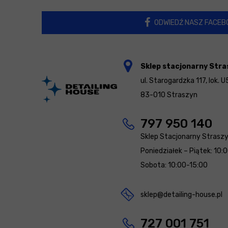
ODWIEDŹ NASZ FACEB
Sklep stacjonarny Stra
ul. Starogardzka 117, lok. U
83-010 Straszyn
797 950 140
Sklep Stacjonarny Strasz
Poniedziałek – Piątek: 10:
Sobota: 10:00-15:00
sklep@detailing-house.pl
727 001 751