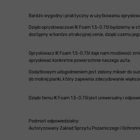
Bardzo wygodny i praktyczny w użytkowaniu opryskiwac
Dzięki opryskiwaczowi IK Foam 1.5-0.75l będziemy w st
dostępny w bardzo atrakcyjnej cenie, dzięki czemu jeg
Opryskiwacz IK Foam 1.5-0.75l daje nam możliwość zm
opryskiwać konkretne powierzchnie naszego auta.
Dodatkowym udogodnieniem jest zielony mikser do suche
do mokrej pianki, który zapewnia zdecydowanie większe
Dzięki temu IK Foam 1.5-0.75l jest uniwersalny i odpow
Podmiot odpowiedzialny:
Autoryzowany Zakład Sprzętu Pożarniczego i Ochronnego 