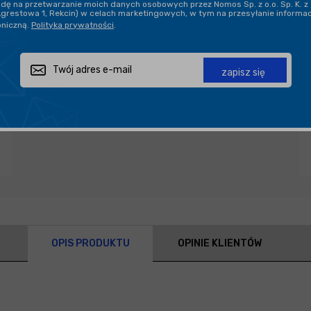
ę na przetwarzanie moich danych osobowych przez Nomos Sp. z o.o. Sp. K. z 
Agrestowa 1, Rekcin) w celach marketingowych, w tym na przesyłanie informa
oniczną.
Polityka prywatności
.
Zapytaj o produkt
Poleć znajomemu
Udostępnij
zapisz się
OPIS PRODUKTU
OPINIE KLIENTÓW