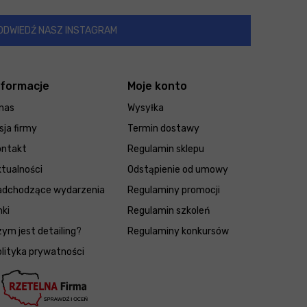
ODWIEDŹ NASZ INSTAGRAM
nformacje
Moje konto
nas
Wysyłka
sja firmy
Termin dostawy
ontakt
Regulamin sklepu
tualności
Odstąpienie od umowy
adchodzące wydarzenia
Regulaminy promocji
nki
Regulamin szkoleń
ym jest detailing?
Regulaminy konkursów
lityka prywatności