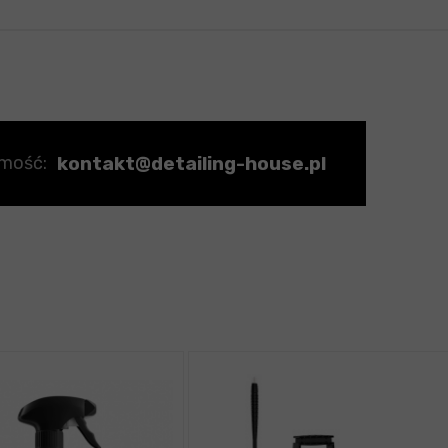
kontakt@detailing-house.pl
omość: