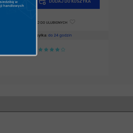
DODAJ DO KOSZYKA
siedzibą w
-
cji handlowych
DODAJ DO ULUBIONYCH
Wysyłka:
do 24 godzin