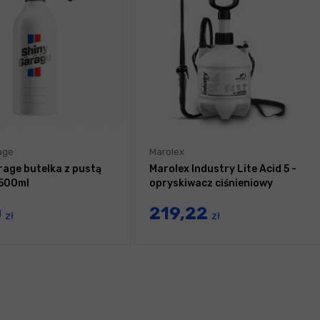
age
Marolex
rage butelka z pustą
Marolex Industry Lite Acid 5 -
 500ml
opryskiwacz ciśnieniowy
0
219,22
zł
zł