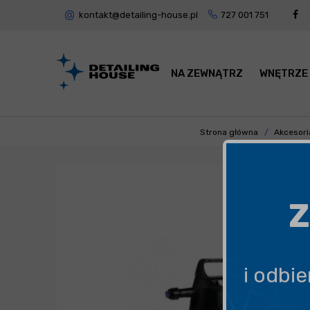
kontakt@detailing-house.pl
727 001 751
NA ZEWNĄTRZ
WNĘTRZE
Strona główna
Akcesori
Z
i odbi