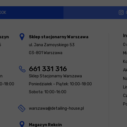
OOK
I
szyn
Sklep stacjonarny Warszawa
O 
5
ul. Jana Zamoyskiego 53
03-801 Warszawa
Mi
K
661 331 316
Ak
yn
Sklep Stacjonarny Warszawa
N
00-18:00
Poniedziałek – Piątek: 10:00-18:00
Li
Sobota: 10:00-16:00
Cz
Po
warszawa@detailing-house.pl
Magazyn Rekcin