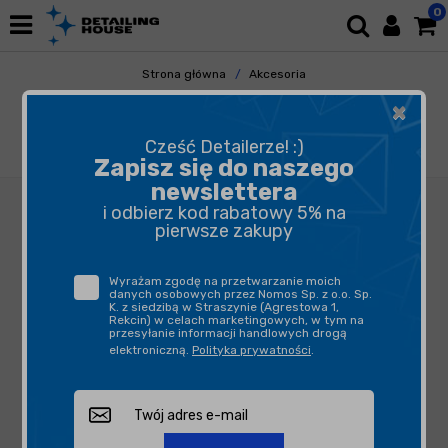
0
Strona główna
Akcesoria
Pozostałe Akcesoria
×
Butelki, opryskiwacze, triggery
Kwazar Orion Super Pro+ 3L - opryskiwacz
Cześć Detailerze! :)
ciśnieniowy
Zapisz się do naszego
newslettera
i odbierz kod rabatowy 5% na
pierwsze zakupy
Wyrażam zgodę na przetwarzanie moich
danych osobowych przez Nomos Sp. z o.o. Sp.
K. z siedzibą w Straszynie (Agrestowa 1,
Rekcin) w celach marketingowych, w tym na
przesyłanie informacji handlowych drogą
elektroniczną.
Polityka prywatności
.