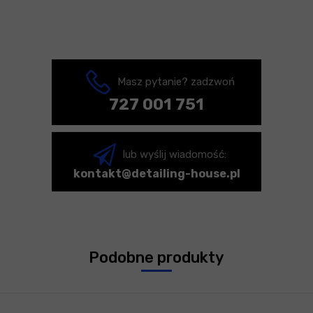
Masz pytanie? zadzwoń
727 001 751
lub wyślij wiadomość:
kontakt@detailing-house.pl
Podobne produkty