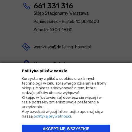
661 331 316
Sklep Stacjonarny Warszawa
Poniedziałek – Piątek: 10:00-18:00
Sobota: 10:00-16:00
warszawa@detailing-house.pl
Magazyn Rekcin
Polityka plików cookie
Nomos Sp. z o.o. sp.k.
Korzystamy z plików cookies oraz innych
ul. Agrestowa 1
technologii w celu sprawnego działania strony
sklepu. Możesz zdecydować o tym, które
83-010 Rekcin
rodzaje plików chcesz wyłączyć.
Klikając w [ustawienia] dowiesz się więcej i w
razie potrzeby zmienisz swoje preferencje
urządzenia.
Aby uzyskać więcej informacji, zapoznaj się z
naszą
polityką prywatności
.
2026 © Copyrights by |
Detailing House
AKCEPTUJĘ WSZYSTKIE