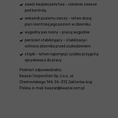
zawór bezpieczeństwa – ciśnienie zawsze
pod kontrolą
wskaźnik poziomu cieczy – łatwo dozuj
płyn i kontroluj jego poziom w zbiorniku
wygodny pas nośny – pracuj wygodnie
pierścień stabilizujący – stabilizacja i
ochrona zbiornika przed uszkodzeniem
stopki – łatwo napompuj i szybko przygotuj
opryskiwacz do pracy
Podmiot odpowiedzialny:
Kwazar Corporation Sp. z o.o., ul.
Chełmońskiego 144, 96-313 Jaktorów, kraj:
Polska, e-mail: kwazar@kwazar.com.pl