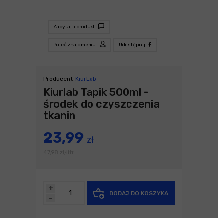
Zapytaj o produkt
Poleć znajomemu
Udostępnij
Producent:
KiurLab
Kiurlab Tapik 500ml -
środek do czyszczenia
tkanin
23,99
zł
47,98
zł
litr
/
+
DODAJ DO KOSZYKA
-