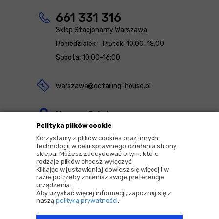
661 331 316
Sklep Stacjonarny Warszawa
Poniedziałek – Piątek: 10:00-18:00
Sobota: 10:00-16:00
warszawa@detailing-house.pl
Magazyn Rekcin
Polityka plików cookie
Nomos Sp. z o.o. sp.k.
Korzystamy z plików cookies oraz innych
ul. Agrestowa 1
technologii w celu sprawnego działania strony
sklepu. Możesz zdecydować o tym, które
83-010 Rekcin
rodzaje plików chcesz wyłączyć.
Klikając w [ustawienia] dowiesz się więcej i w
razie potrzeby zmienisz swoje preferencje
urządzenia.
Aby uzyskać więcej informacji, zapoznaj się z
naszą
polityką prywatności
.