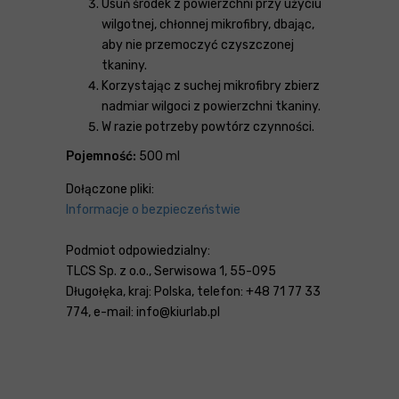
Usuń środek z powierzchni przy użyciu
wilgotnej, chłonnej mikrofibry, dbając,
aby nie przemoczyć czyszczonej
tkaniny.
Korzystając z suchej mikrofibry zbierz
nadmiar wilgoci z powierzchni tkaniny.
W razie potrzeby powtórz czynności.
Pojemność:
500 ml
Dołączone pliki:
Informacje o bezpieczeństwie
Podmiot odpowiedzialny:
TLCS Sp. z o.o., Serwisowa 1, 55-095
Długołęka, kraj: Polska, telefon: +48 71 77 33
774, e-mail: info@kiurlab.pl