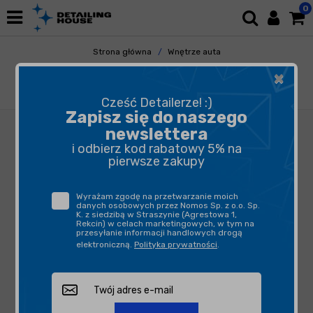
0
Strona główna
Wnętrze auta
Tapicerka i Dywaniki
Czyszczenie
×
Kiurlab Tapik 500ml - środek do czyszczenia
tkanin
Cześć Detailerze! :)
Zapisz się do naszego
newslettera
i odbierz kod rabatowy 5% na
pierwsze zakupy
Wyrażam zgodę na przetwarzanie moich
danych osobowych przez Nomos Sp. z o.o. Sp.
K. z siedzibą w Straszynie (Agrestowa 1,
Rekcin) w celach marketingowych, w tym na
przesyłanie informacji handlowych drogą
elektroniczną.
Polityka prywatności
.