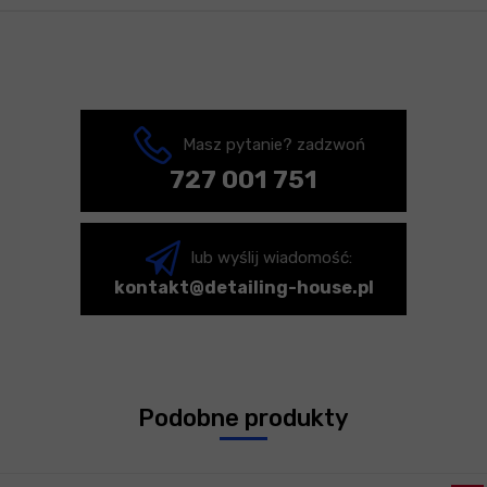
Masz pytanie? zadzwoń
727 001 751
lub wyślij wiadomość:
kontakt@detailing-house.pl
Podobne produkty