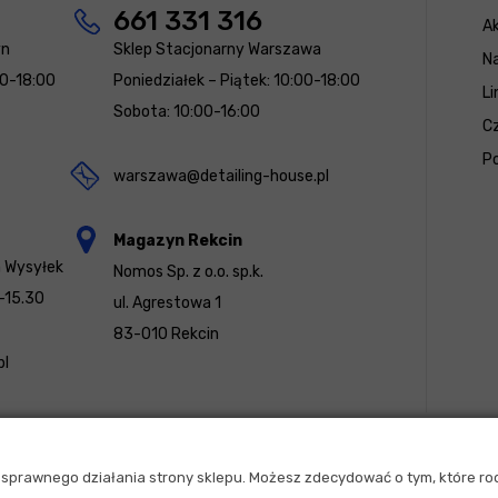
661 331 316
Ak
yn
Sklep Stacjonarny Warszawa
N
00-18:00
Poniedziałek – Piątek: 10:00-18:00
Li
Sobota: 10:00-16:00
Cz
Po
warszawa@detailing-house.pl
Magazyn Rekcin
a Wysyłek
Nomos Sp. z o.o. sp.k.
-15.30
ul. Agrestowa 1
83-010 Rekcin
pl
u sprawnego działania strony sklepu. Możesz zdecydować o tym, które ro