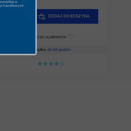
siedzibą w
cji handlowych
+
DODAJ DO KOSZYKA
-
DODAJ DO ULUBIONYCH
Wysyłka:
do 24 godzin