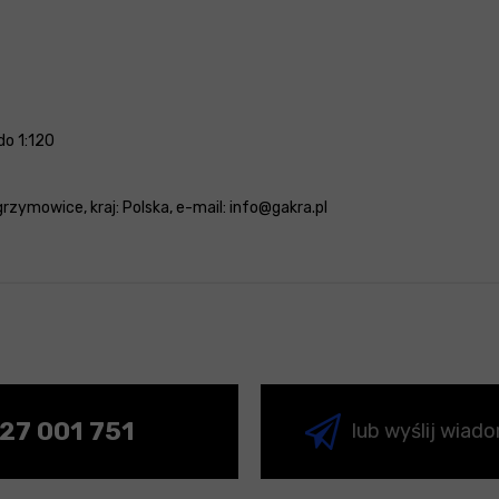
o 1:120
grzymowice, kraj: Polska, e-mail: info@gakra.pl
27 001 751
lub wyślij wiad