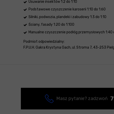
Usuwanie insektów 1:2 do 1:10
Podstawowe czyszczenie karoserii 1:10 do 1:60
Silniki, podwozia, plandeki i zabudowy 1:3 do 1:10
Ściany, fasady 1:20 do 1:100
Manualne czyszczenie podłóg przemysłowych 1:40 d
Podmiot odpowiedzialny:
F.P.U.H. Gakra Krystyna Gach, ul. Stroma 7, 43-253 Piel
7
Masz pytanie? zadzwoń