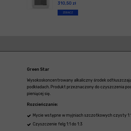
310,50
zł
ZOBACZ
Green Star
Wysokoskoncentrowany alkaliczny środek odtłuszczają
podkładach. Produkt przeznaczony do czyszczenia podłog
pieniącej się.
Rozcieńczanie:
Mycie wstępne w myjniach szczotkowych czysty 1
Czyszczenie felg 1:1 do 1:3