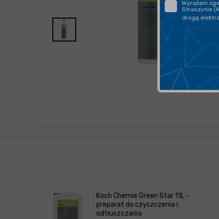
Wyrażam zgod
Straszynie (
drogą elektr
Koch Chemie Green Star 11L -
preparat do czyszczenia i
odtłuszczania