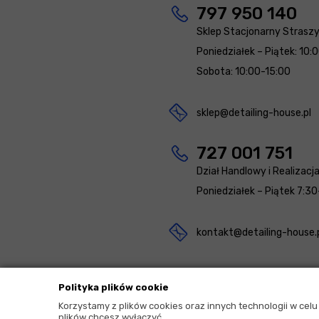
797 950 140
Sklep Stacjonarny Strasz
Poniedziałek – Piątek: 10:
Sobota: 10:00-15:00
sklep@detailing-house.pl
727 001 751
Dział Handlowy i Realizacj
Poniedziałek – Piątek 7:30
kontakt@detailing-house.
Polityka plików cookie
Korzystamy z plików cookies oraz innych technologii w cel
plików chcesz wyłączyć.