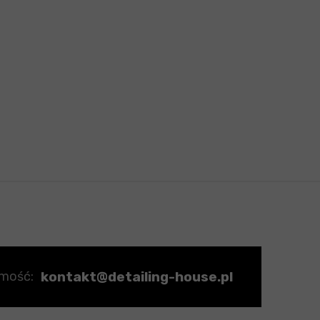
kontakt@detailing-house.pl
omość: