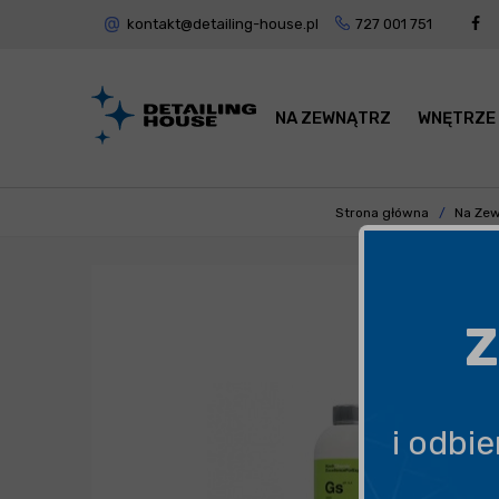
kontakt@detailing-house.pl
727 001 751
NA ZEWNĄTRZ
WNĘTRZE
Strona główna
Na Zew
Z
i odbi