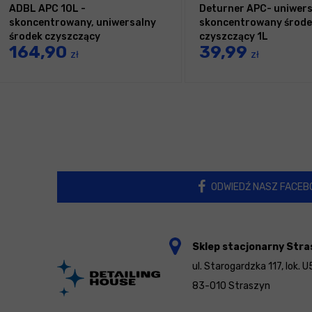
ADBL APC 10L -
Deturner APC- uniwers
skoncentrowany, uniwersalny
skoncentrowany środe
środek czyszczący
czyszczący 1L
164,90
39,99
zł
zł
ODWIEDŹ NASZ FACEB
Sklep stacjonarny Stra
ul. Starogardzka 117, lok. U
83-010 Straszyn