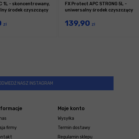
 1L - skoncentrowany,
FX Protect APC STRONG 5L -
lny środek czyszczący
uniwersalny środek czyszczący
0
139,90
zł
zł
ODWIEDŹ NASZ INSTAGRAM
nformacje
Moje konto
nas
Wysyłka
sja firmy
Termin dostawy
ontakt
Regulamin sklepu