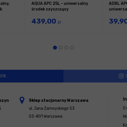
alny,
AQUA APC 25L - uniwersalny
ADBL APC
k
środek czyszczący
uniwersa
439,00
39,9
zł
OOK
I
szyn
Sklep stacjonarny Warszawa
O 
5
ul. Jana Zamoyskiego 53
03-801 Warszawa
Mi
K