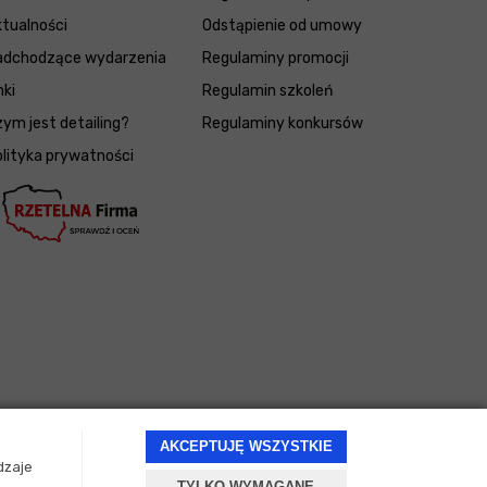
tualności
Odstąpienie od umowy
adchodzące wydarzenia
Regulaminy promocji
nki
Regulamin szkoleń
ym jest detailing?
Regulaminy konkursów
lityka prywatności
AKCEPTUJĘ WSZYSTKIE
dzaje
TYLKO WYMAGANE