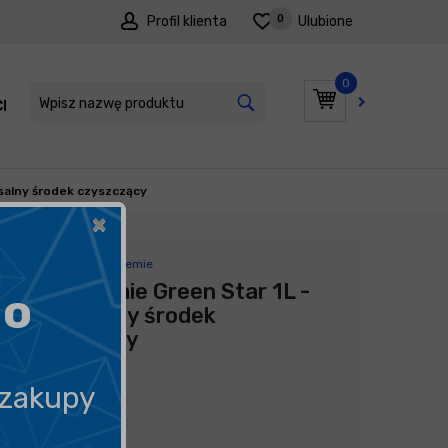
0
Profil klienta
Ulubione
0
I
PROMOCJE
salny środek czyszczący
×
Producent:
Koch Chemie
Koch Chemie Green Star 1L -
go
uniwersalny środek
czyszczący
52,50
zł
 zakupy
52,50
zł
litr
/