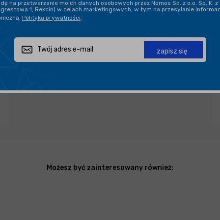
ę na przetwarzanie moich danych osobowych przez Nomos Sp. z o.o. Sp. K. z 
Agrestowa 1, Rekcin) w celach marketingowych, w tym na przesyłanie informa
oniczną.
Polityka prywatności
.
Zapytaj o produkt
Poleć znajomemu
Udostępnij
zapisz się
Możesz być zainteresowany również: