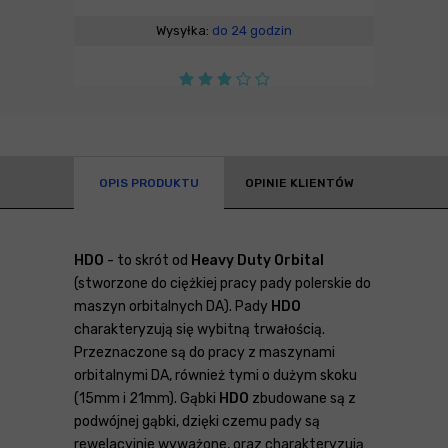
Wysyłka:
do 24 godzin
OPIS PRODUKTU
OPINIE KLIENTÓW
HDO
- to skrót od
Heavy Duty Orbital
(stworzone do ciężkiej pracy pady polerskie do
maszyn orbitalnych DA). Pady
HDO
charakteryzują się wybitną trwałością.
Przeznaczone są do pracy z maszynami
orbitalnymi DA, również tymi o dużym skoku
(15mm i 21mm). Gąbki
HDO
zbudowane są z
podwójnej gąbki, dzięki czemu pady są
rewelacyjnie wyważone, oraz charakteryzują