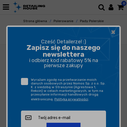
0
Strona główna
Polerowanie
Pady Polerskie
Pady Mikrofibrowe
×
Lake Country HDO Cuting Fiber Pad 140mm -
gąbkowy pad polerski
Cześć Detailerze! :)
Zapisz się do naszego
newslettera
i odbierz kod rabatowy 5% na
pierwsze zakupy
Wyrażam zgodę na przetwarzanie moich
danych osobowych przez Nomos Sp. z o.o. Sp.
K. z siedzibą w Straszynie (Agrestowa 1,
Rekcin) w celach marketingowych, w tym na
przesyłanie informacji handlowych drogą
elektroniczną.
Polityka prywatności
.