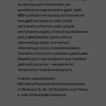
się dużo lepszym chłodzeniem, jak i
spowolnionym nagrzewaniem gąbki. Gąbki
HDO
są kilkukrotnie bardziej wytrzymałe niż
inne gąbki dostępne na rynku. Dzięki
centralnemu otworowi, pady są lepiej
wentylowane a gąbki z których są zbudowane
pady
Lake Country
, bardzo dobrze
odprowadzają ciepło, tym samym
minimalizując ryzyko uszkodzenia lakieru.
Charakterystycznym czynnikiem gąbek
Lake
Country
jest stała wydajność oraz twardość
gąbki podczas pracy - niezależnie od
temperatury i wypracowania pasty.
Podmiot odpowiedzialny:
MRC Michał Piętowski Spółka Komandytowa,
ul. Miedziana 15, 40-321 Katowice, kraj: Polska,
e-mail: mrcleaner@mrcleaner.pl