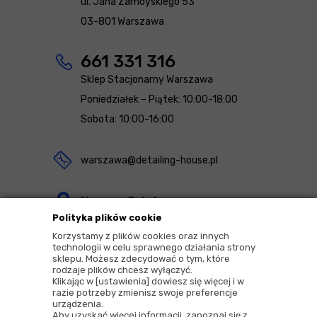
ul. Jana Zamoyskiego 53
03-801 Warszawa
661 331 316
Sklep Stacjonarny Warszawa
Poniedziałek – Piątek: 10:00-18:00
Sobota: 10:00-16:00
warszawa@detailing-house.pl
Magazyn Rekcin
Polityka plików cookie
Nomos Sp. z o.o. sp.k.
Korzystamy z plików cookies oraz innych
ul. Agrestowa 1
technologii w celu sprawnego działania strony
sklepu. Możesz zdecydować o tym, które
83-010 Rekcin
rodzaje plików chcesz wyłączyć.
Klikając w [ustawienia] dowiesz się więcej i w
razie potrzeby zmienisz swoje preferencje
urządzenia.
Aby uzyskać więcej informacji, zapoznaj się z