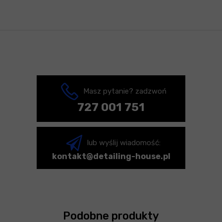
Masz pytanie? zadzwoń
727 001 751
lub wyślij wiadomość:
kontakt@detailing-house.pl
Podobne produkty