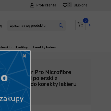
0
Profil klienta
Ulubione
0
I
PROMOCJE
lerski z mikrofibry do korekty lakieru
×
Producent:
ADBL
ADBL Roller Pro Microfibre
go
DA75 - pad polerski z
mikrofibry do korekty lakieru
25,90
zł
 zakupy