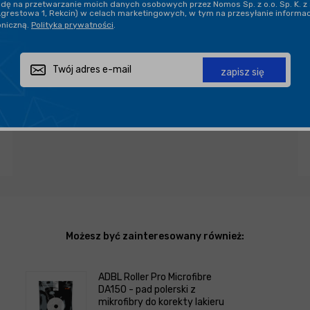
ę na przetwarzanie moich danych osobowych przez Nomos Sp. z o.o. Sp. K. z 
Agrestowa 1, Rekcin) w celach marketingowych, w tym na przesyłanie informa
oniczną.
Polityka prywatności
.
Zapytaj o produkt
Poleć znajomemu
Udostępnij
zapisz się
Możesz być zainteresowany również:
ADBL Roller Pro Microfibre
DA150 - pad polerski z
mikrofibry do korekty lakieru