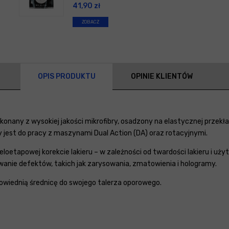
41,90
zł
ZOBACZ
OPIS PRODUKTU
OPINIE KLIENTÓW
konany z wysokiej jakości mikrofibry, osadzony na elastycznej przekł
y jest do pracy z maszynami Dual Action (DA) oraz rotacyjnymi.
eloetapowej korekcie lakieru – w zależności od twardości lakieru i użyt
anie defektów, takich jak zarysowania, zmatowienia i hologramy.
owiednią średnicę do swojego talerza oporowego.