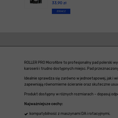
33,90
zł
ZOBACZ
ROLLER PRO Microfibre to profesjonalny pad polerski wy
karoserii i trudno dostępnych miejsc. Pad przeznaczon
Idealnie sprawdza się zarówno w jednoetapowej, jak i wi
zapewniają równomierne ścieranie oraz skuteczne usuw
Produkt dostępny w różnych rozmiarach – dopasuj odp
Najważniejsze cechy:
kompatybilność z maszynami DA i rotacyjnymi,