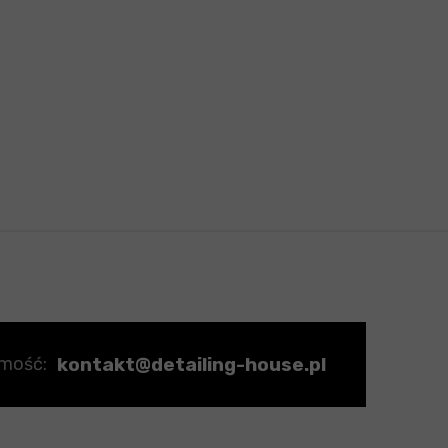
kontakt@detailing-house.pl
omość: