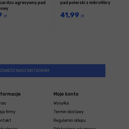
bardzo agresywny pad
pad polerski z mikrofibry
rowy
9
41,99
zł
zł
ODWIEDŹ NASZ INSTAGRAM
nformacje
Moje konto
nas
Wysyłka
sja firmy
Termin dostawy
ontakt
Regulamin sklepu