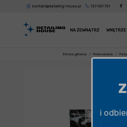
kontakt@detailing-house.pl
727 001 751
NA ZEWNĄTRZ
WNĘTRZE
Strona główna
Polerowanie
Pady
Z
i odbi