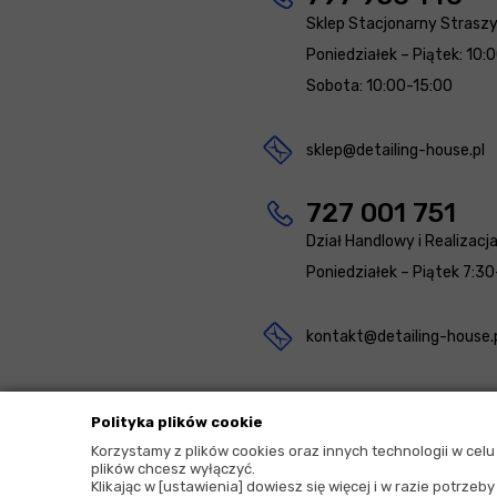
Sklep Stacjonarny Strasz
Poniedziałek – Piątek: 10:
Sobota: 10:00-15:00
sklep@detailing-house.pl
727 001 751
Dział Handlowy i Realizacj
Poniedziałek – Piątek 7:30
kontakt@detailing-house.
Polityka plików cookie
Korzystamy z plików cookies oraz innych technologii w cel
plików chcesz wyłączyć.
2026 © Copyrights by |
Detailing House
Klikając w [ustawienia] dowiesz się więcej i w razie potrze