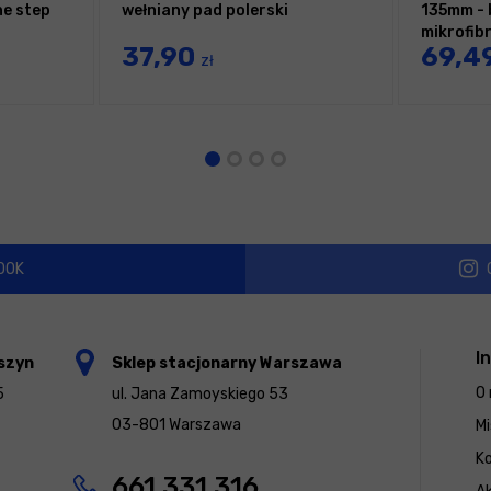
ne step
wełniany pad polerski
135mm - 
mikrofib
37,90
69,4
zł
OOK
I
szyn
Sklep stacjonarny Warszawa
O 
5
ul. Jana Zamoyskiego 53
03-801 Warszawa
Mi
K
661 331 316