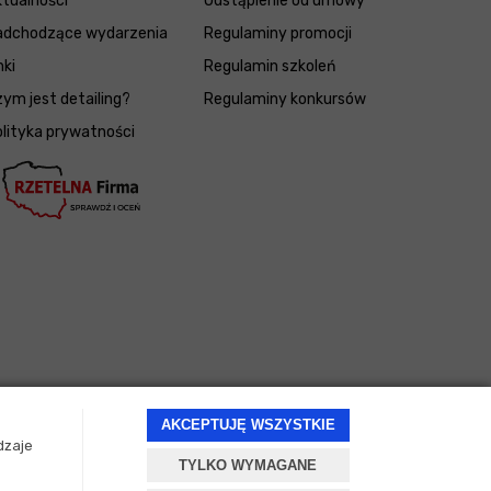
tualności
Odstąpienie od umowy
adchodzące wydarzenia
Regulaminy promocji
nki
Regulamin szkoleń
ym jest detailing?
Regulaminy konkursów
lityka prywatności
AKCEPTUJĘ WSZYSTKIE
dzaje
TYLKO WYMAGANE
Projekt i oprogramowanie sklepu:
ebexo