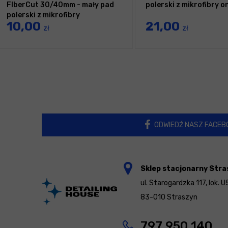
FIberCut 30/40mm - mały pad
polerski z mikrofibry o
polerski z mikrofibry
10,00
21,00
zł
zł
ODWIEDŹ NASZ FACEB
Sklep stacjonarny Stra
ul. Starogardzka 117, lok. U
83-010 Straszyn
797 950 140