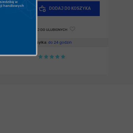
siedzibą w
+
cji handlowych
DODAJ DO KOSZYKA
-
DODAJ DO ULUBIONYCH
Wysyłka:
do 24 godzin