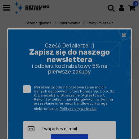
0
Strona główna
Polerowanie
Pady Polerskie
Pady Mikrofibrowe
×
Honey Pad Polerski Bestia 135mm - bardzo
agresywny pad mikrofibrowy
Cześć Detailerze! :)
Zapisz się do naszego
newslettera
i odbierz kod rabatowy 5% na
pierwsze zakupy
Wyrażam zgodę na przetwarzanie moich
danych osobowych przez Nomos Sp. z o.o. Sp.
K. z siedzibą w Straszynie (Agrestowa 1,
Rekcin) w celach marketingowych, w tym na
przesyłanie informacji handlowych drogą
elektroniczną.
Polityka prywatności
.