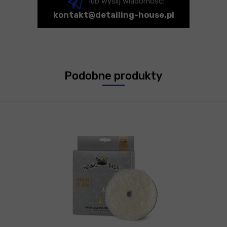
lub wyślij wiadomość:
kontakt@detailing-house.pl
Podobne produkty