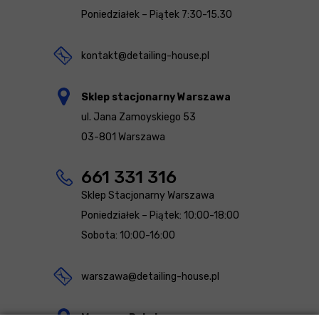
Poniedziałek – Piątek 7:30-15.30
kontakt@detailing-house.pl
Sklep stacjonarny Warszawa
ul. Jana Zamoyskiego 53
03-801 Warszawa
661 331 316
Sklep Stacjonarny Warszawa
Poniedziałek – Piątek: 10:00-18:00
Sobota: 10:00-16:00
warszawa@detailing-house.pl
Magazyn Rekcin