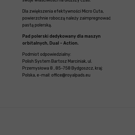
swoje właściwości na dłuższy czas.
Dla zwiększenia efektywności Micro Cuta,
powierzchnie roboczą należy zaimpregnować
pastą polerską.
Pad polerski dedykowany dla maszyn
orbitalnych, Dual – Action.
Podmiot odpowiedzialny:
Polish System Bartosz Marciniak, ul.
Przemysłowa 8 , 85-758 Bydgoszcz, kraj:
Polska, e-mail: office@royalpads.eu