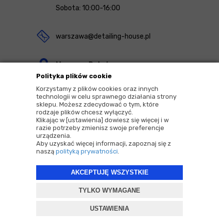
Sobota: 10:00-16:00
warszawa@detailing-house.pl
Magazyn Rekcin
Polityka plików cookie
Nomos Sp. z o.o. sp.k.
Korzystamy z plików cookies oraz innych
ul. Agrestowa 1
technologii w celu sprawnego działania strony
sklepu. Możesz zdecydować o tym, które
83-010 Rekcin
rodzaje plików chcesz wyłączyć.
Klikając w [ustawienia] dowiesz się więcej i w
razie potrzeby zmienisz swoje preferencje
urządzenia.
Aby uzyskać więcej informacji, zapoznaj się z
naszą
polityką prywatności
.
2026 © Copyrights by |
Detailing House
AKCEPTUJĘ WSZYSTKIE
Projekt i oprogramowanie sklepu:
ebexo
TYLKO WYMAGANE
USTAWIENIA