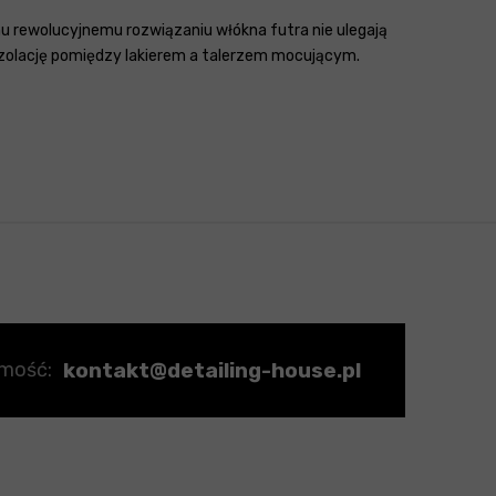
u rewolucyjnemu rozwiązaniu włókna futra nie ulegają
 izolację pomiędzy lakierem a talerzem mocującym.
kontakt@detailing-house.pl
omość: