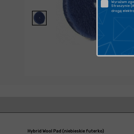
Wyrażam zgod
Straszynie (
drogą elektr
Hybrid Wool Pad (niebieskie futerko)