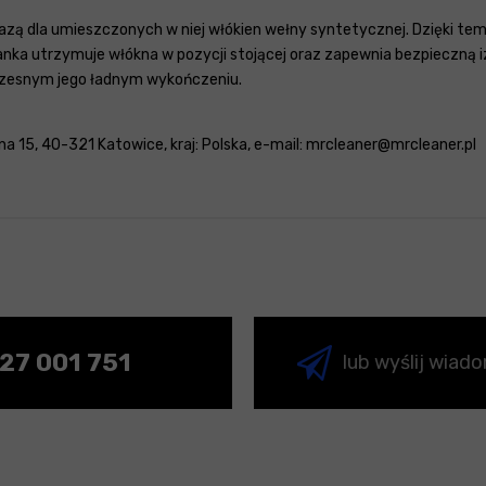
ą dla umieszczonych w niej włókien wełny syntetycznej. Dzięki tem
Pianka utrzymuje włókna w pozycji stojącej oraz zapewnia bezpieczną
oczesnym jego ładnym wykończeniu.
a 15, 40-321 Katowice, kraj: Polska, e-mail: mrcleaner@mrcleaner.pl
27 001 751
lub wyślij wiad