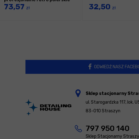
73,57
32,50
zł
zł
ODWIEDŹ NASZ FACEB
Sklep stacjonarny Stra
ul. Starogardzka 117, lok. U
83-010 Straszyn
797 950 140
Sklep Stacjonarny Strasz