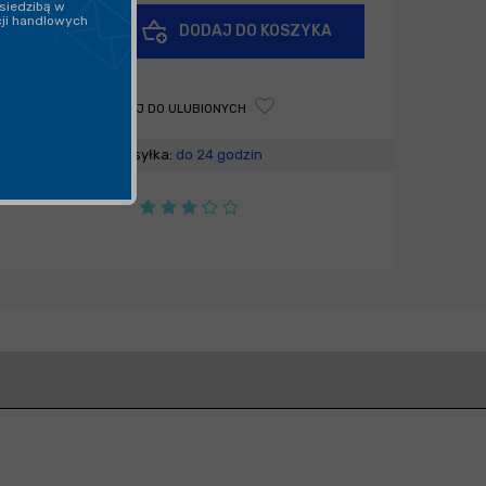
siedzibą w
+
cji handlowych
DODAJ DO KOSZYKA
-
DODAJ DO ULUBIONYCH
Wysyłka:
do 24 godzin