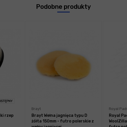
Podobne produkty
Brayt
Royal Pad
ki rzep
Brayt Wełna jagnięca typu D
Royal Pa
żółta 150mm - futro polerskie z
WoolZill
wełny jagnięcej
futro po