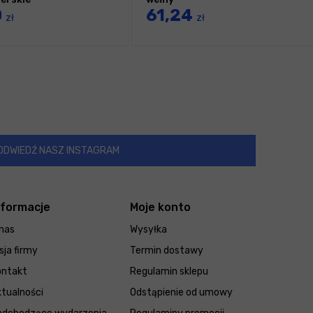
0
61,24
zł
zł
ODWIEDŹ NASZ INSTAGRAM
nformacje
Moje konto
nas
Wysyłka
sja firmy
Termin dostawy
ontakt
Regulamin sklepu
tualności
Odstąpienie od umowy