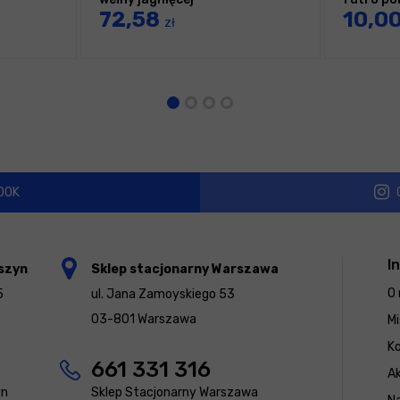
72,58
10,0
zł
OOK
I
szyn
Sklep stacjonarny Warszawa
O 
5
ul. Jana Zamoyskiego 53
03-801 Warszawa
Mi
K
661 331 316
Ak
yn
Sklep Stacjonarny Warszawa