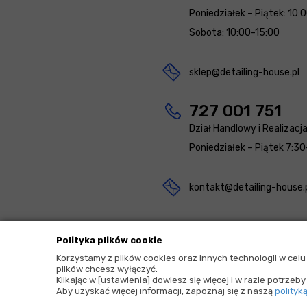
Poniedziałek – Piątek: 10:
Sobota: 10:00-15:00
sklep@detailing-house.pl
727 001 751
Dział Handlowy i Realizacj
Poniedziałek – Piątek 7:30
kontakt@detailing-house.
Polityka plików cookie
Korzystamy z plików cookies oraz innych technologii w cel
plików chcesz wyłączyć.
2026 © Copyrights by |
Detailing House
Klikając w [ustawienia] dowiesz się więcej i w razie potrze
Aby uzyskać więcej informacji, zapoznaj się z naszą
polityk