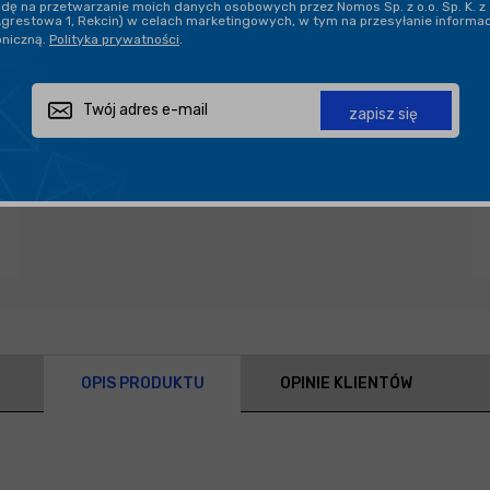
ę na przetwarzanie moich danych osobowych przez Nomos Sp. z o.o. Sp. K. z 
Agrestowa 1, Rekcin) w celach marketingowych, w tym na przesyłanie informa
oniczną.
Polityka prywatności
.
Zapytaj o produkt
Poleć znajomemu
Udostępnij
zapisz się
OPIS PRODUKTU
OPINIE KLIENTÓW