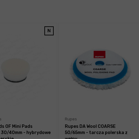
s
Rupes
ds OF Mini Pads
Rupes DA Wool COARSE
a 30/40mm - hybrydowe
50/65mm - tarcza polerska z
lerskie
wełny