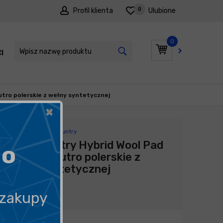
0
Profil klienta
Ulubione
0
I
PROMOCJE
utro polerskie z wełny syntetycznej
×
Producent:
Lake Country
Lake Country Hybrid Wool Pad
go
159mm - futro polerskie z
wełny syntetycznej
89,90
zł
 zakupy