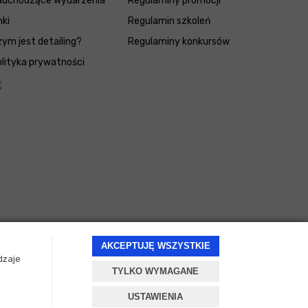
adchodzące wydarzenia
Regulaminy promocji
nki
Regulamin szkoleń
ym jest detailing?
Regulaminy konkursów
lityka prywatności
AKCEPTUJĘ WSZYSTKIE
dzaje
TYLKO WYMAGANE
Projekt i oprogramowanie sklepu:
ebexo
USTAWIENIA