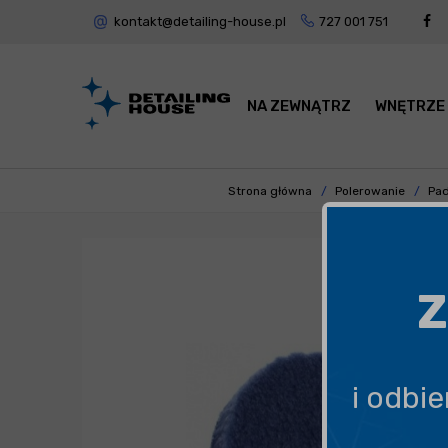
kontakt@detailing-house.pl
727 001 751
NA ZEWNĄTRZ
WNĘTRZE
Strona główna
Polerowanie
Pad
Z
i odbi