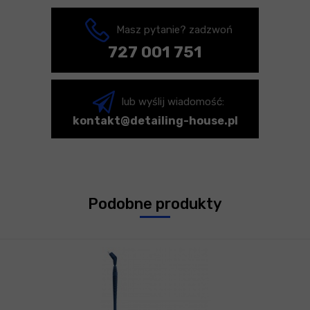
Masz pytanie? zadzwoń
727 001 751
lub wyślij wiadomość:
kontakt@detailing-house.pl
Podobne produkty