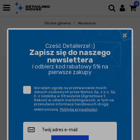
0
Strona główna
Akcesoria
Pozostałe Akcesoria
×
Butelki, opryskiwacze, triggery
MAROLEX Zestaw Naprawczy Zaworu
Cześć Detailerze! :)
Dozującego Alka
Zapisz się do naszego
newslettera
i odbierz kod rabatowy 5% na
pierwsze zakupy
Wyrażam zgodę na przetwarzanie moich
danych osobowych przez Nomos Sp. z o.o. Sp.
K. z siedzibą w Straszynie (Agrestowa 1,
Rekcin) w celach marketingowych, w tym na
przesyłanie informacji handlowych drogą
elektroniczną.
Polityka prywatności
.