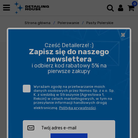
0
Strona główna
Polerowanie
Pasty Polerskie
Pasty Cuttingowe
×
Menzerna Heavy Cut Compound 400 250ml
Cześć Detailerze! :)
Zapisz się do naszego
newslettera
i odbierz kod rabatowy 5% na
pierwsze zakupy
Wyrażam zgodę na przetwarzanie moich
danych osobowych przez Nomos Sp. z o.o. Sp.
K. z siedzibą w Straszynie (Agrestowa 1,
Rekcin) w celach marketingowych, w tym na
przesyłanie informacji handlowych drogą
elektroniczną.
Polityka prywatności
.