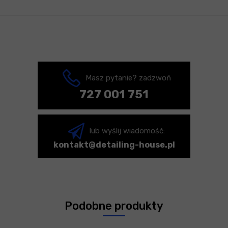
Masz pytanie? zadzwoń
727 001 751
lub wyślij wiadomość:
kontakt@detailing-house.pl
Podobne produkty