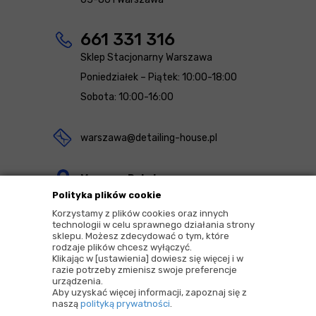
661 331 316
Sklep Stacjonarny Warszawa
Poniedziałek – Piątek: 10:00-18:00
Sobota: 10:00-16:00
warszawa@detailing-house.pl
Magazyn Rekcin
Polityka plików cookie
Nomos Sp. z o.o. sp.k.
Korzystamy z plików cookies oraz innych
ul. Agrestowa 1
technologii w celu sprawnego działania strony
sklepu. Możesz zdecydować o tym, które
83-010 Rekcin
rodzaje plików chcesz wyłączyć.
Klikając w [ustawienia] dowiesz się więcej i w
razie potrzeby zmienisz swoje preferencje
urządzenia.
Aby uzyskać więcej informacji, zapoznaj się z
naszą
polityką prywatności
.