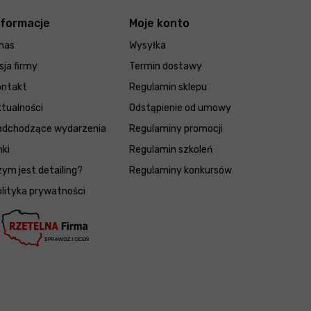
nformacje
Moje konto
nas
Wysyłka
sja firmy
Termin dostawy
ontakt
Regulamin sklepu
tualności
Odstąpienie od umowy
adchodzące wydarzenia
Regulaminy promocji
nki
Regulamin szkoleń
ym jest detailing?
Regulaminy konkursów
lityka prywatności