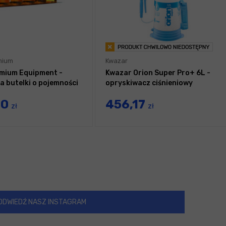
mium
Kwazar
mium Equipment -
Kwazar Orion Super Pro+ 6L -
a butelki o pojemności
opryskiwacz ciśnieniowy
90
456,17
zł
zł
ODWIEDŹ NASZ INSTAGRAM