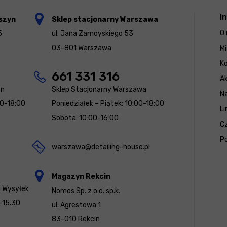
I
szyn
Sklep stacjonarny Warszawa
O 
5
ul. Jana Zamoyskiego 53
03-801 Warszawa
Mi
K
661 331 316
Ak
yn
Sklep Stacjonarny Warszawa
N
00-18:00
Poniedziałek – Piątek: 10:00-18:00
Li
Sobota: 10:00-16:00
Cz
Po
warszawa@detailing-house.pl
Magazyn Rekcin
a Wysyłek
Nomos Sp. z o.o. sp.k.
-15.30
ul. Agrestowa 1
83-010 Rekcin