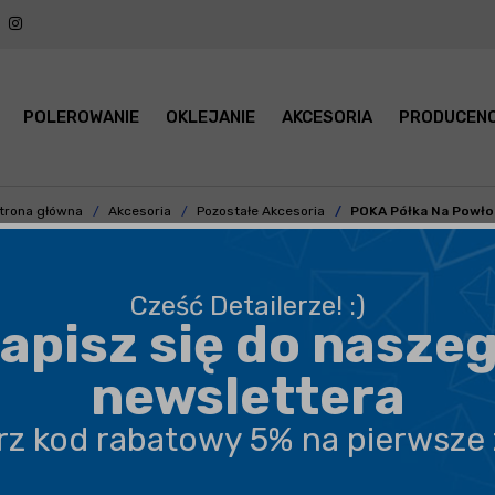
POLEROWANIE
OKLEJANIE
AKCESORIA
PRODUCENC
trona główna
Akcesoria
Pozostałe Akcesoria
POKA Półka Na Powło
Cześć Detailerze! :)
apisz się do nasze
BEZPIECZNA WYSYŁKA
newslettera
DARMOWA DOSTAWA OD 199,90 ZŁ
erz kod rabatowy 5% na pierwsze
PROFESJONALNE DORADZTWO