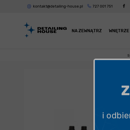
kontakt@detailing-house.pl
727 001 751
NA ZEWNĄTRZ
WNĘTRZE
S
Z
i odbi