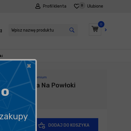
0
Profil klienta
Ulubione
0
I
PROMOCJE
ki
×
Producent:
Poka Premium
POKA Półka Na Powłoki
go
49,90
zł
 zakupy
+
DODAJ DO KOSZYKA
-