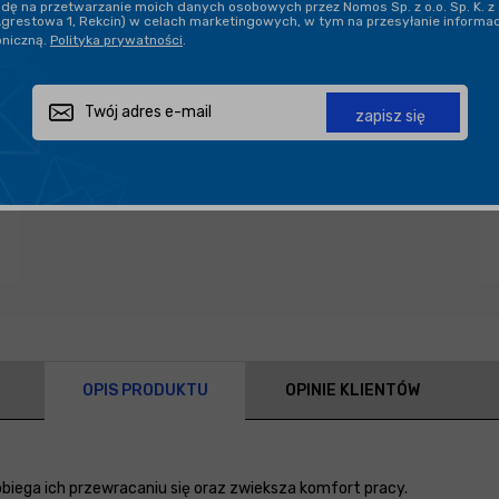
ę na przetwarzanie moich danych osobowych przez Nomos Sp. z o.o. Sp. K. z 
Agrestowa 1, Rekcin) w celach marketingowych, w tym na przesyłanie informa
oniczną.
Polityka prywatności
.
Zapytaj o produkt
Poleć znajomemu
Udostępnij
zapisz się
OPIS PRODUKTU
OPINIE KLIENTÓW
biega ich przewracaniu się oraz zwieksza komfort pracy.