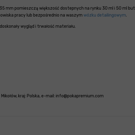
y 35 mm pomieszczą większość dostepnych na rynku 30 ml i 50 ml bu
owiska pracy lub bezpośrednio na waszym
wózku detailingowym
.
oskonały wygląd i trwałość materiału.
 Mikołów, kraj: Polska, e-mail: info@pokapremium.com