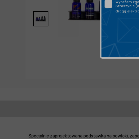
Wyrażam zgod
Straszynie (
drogą elektr
Specjalnie zaprojektowana podstawka na powłoki, zapo