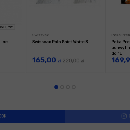
Swissvax
Poka Pre
Line
Swissvax Polo Shirt White S
Poka Pre
uchwyt n
do 1L
165,00
169,
220,00
zł
zł
OOK