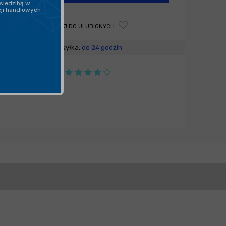
siedzibą w
cji handlowych
DODAJ DO ULUBIONYCH
Wysyłka:
do 24 godzin