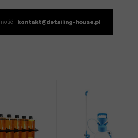
kontakt@detailing-house.pl
omość: