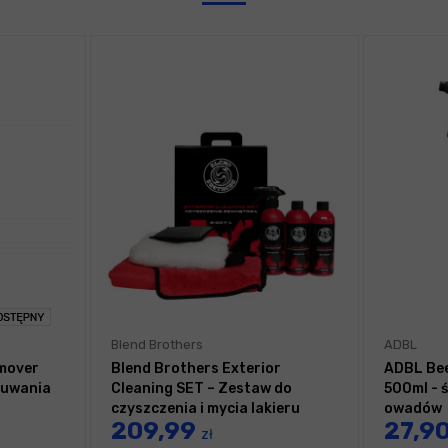
Blend Brothers
ADBL
mover
Blend Brothers Exterior
ADBL Bee
suwania
Cleaning SET – Zestaw do
500ml - 
czyszczenia i mycia lakieru
owadów
209,99
27,9
zł