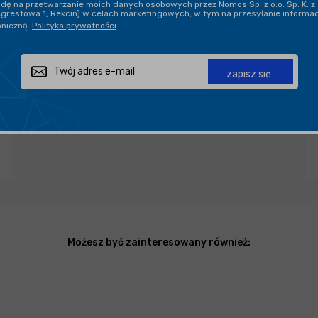
ę na przetwarzanie moich danych osobowych przez Nomos Sp. z o.o. Sp. K. z 
Agrestowa 1, Rekcin) w celach marketingowych, w tym na przesyłanie informa
oniczną.
Polityka prywatności
.
Zapytaj o produkt
Poleć znajomemu
Udostępnij
zapisz się
Możesz być zainteresowany również: