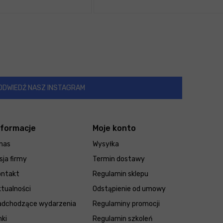
ODWIEDŹ NASZ INSTAGRAM
nformacje
Moje konto
nas
Wysyłka
sja firmy
Termin dostawy
ontakt
Regulamin sklepu
tualności
Odstąpienie od umowy
adchodzące wydarzenia
Regulaminy promocji
nki
Regulamin szkoleń