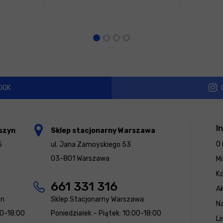
OOK
I
szyn
Sklep stacjonarny Warszawa
O 
5
ul. Jana Zamoyskiego 53
03-801 Warszawa
Mi
K
661 331 316
Ak
yn
Sklep Stacjonarny Warszawa
N
00-18:00
Poniedziałek – Piątek: 10:00-18:00
Li