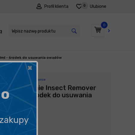
0
Profil klienta
Ulubione
0
I
PROMOCJE
0ml - środek do usuwania owadów
×
Producent:
Pure Chemie
Pure Chemie Insect Remover
go
750ml - środek do usuwania
owadów
39,00
zł
 zakupy
52,00
zł
litr
/