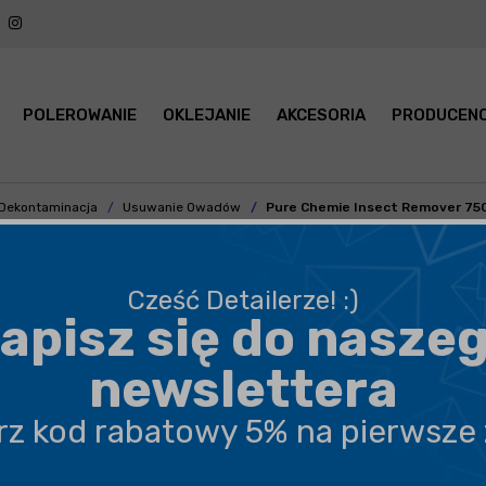
POLEROWANIE
OKLEJANIE
AKCESORIA
PRODUCENC
Dekontaminacja
Usuwanie Owadów
Pure Chemie Insect Remover 75
Cześć Detailerze! :)
apisz się do nasze
BEZPIECZNA WYSYŁKA
newslettera
DARMOWA DOSTAWA OD 199,90 ZŁ
erz kod rabatowy 5% na pierwsze
PROFESJONALNE DORADZTWO