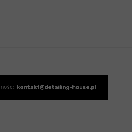
kontakt@detailing-house.pl
omość: