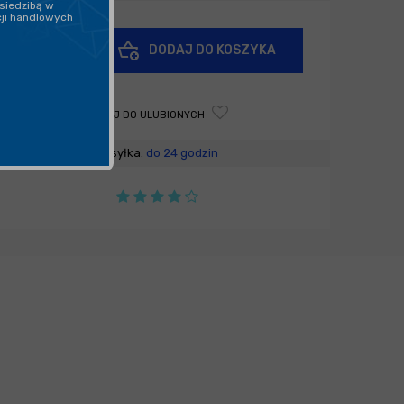
siedzibą w
cji handlowych
+
DODAJ DO KOSZYKA
-
DODAJ DO ULUBIONYCH
Wysyłka:
do 24 godzin