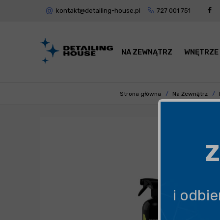
kontakt@detailing-house.pl
727 001 751
NA ZEWNĄTRZ
WNĘTRZE
Strona główna
Na Zewnątrz
Z
i odbi