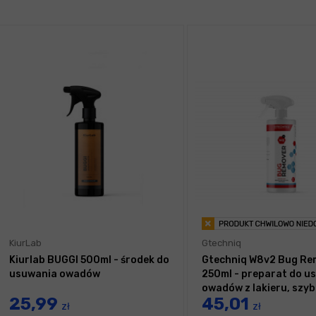
KiurLab
Gtechniq
Kiurlab BUGGI 500ml - środek do
Gtechniq W8v2 Bug Re
usuwania owadów
250ml - preparat do u
owadów z lakieru, szyb
25,99
45,01
zł
zł