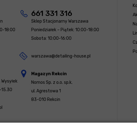
K
661 331 316
Ak
yn
Sklep Stacjonarny Warszawa
N
00-18:00
Poniedziałek – Piątek: 10:00-18:00
Li
Sobota: 10:00-16:00
Cz
Po
warszawa@detailing-house.pl
Magazyn Rekcin
a Wysyłek
Nomos Sp. z o.o. sp.k.
-15.30
ul. Agrestowa 1
83-010 Rekcin
pl