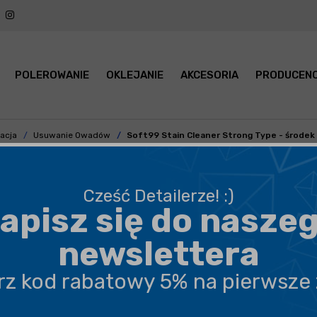
POLEROWANIE
OKLEJANIE
AKCESORIA
PRODUCENC
acja
Usuwanie Owadów
Soft99 Stain Cleaner Strong Type - środek
Cześć Detailerze! :)
apisz się do nasze
BEZPIECZNA WYSYŁKA
newslettera
DARMOWA DOSTAWA OD 199,90 ZŁ
erz kod rabatowy 5% na pierwsze
PROFESJONALNE DORADZTWO