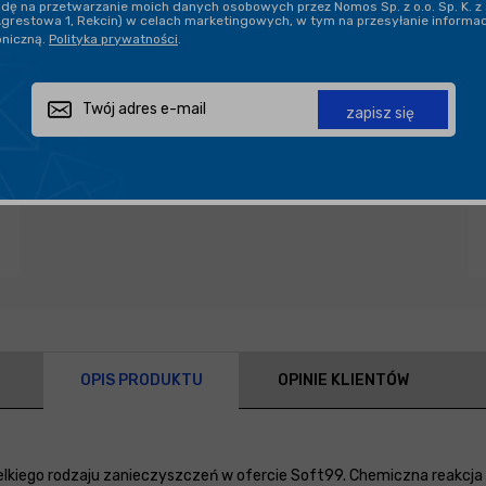
ę na przetwarzanie moich danych osobowych przez Nomos Sp. z o.o. Sp. K. z 
Agrestowa 1, Rekcin) w celach marketingowych, w tym na przesyłanie informa
oniczną.
Polityka prywatności
.
Zapytaj o produkt
Poleć znajomemu
Udostępnij
zapisz się
OPIS PRODUKTU
OPINIE KLIENTÓW
zelkiego rodzaju zanieczyszczeń w ofercie Soft99. Chemiczna reakcj