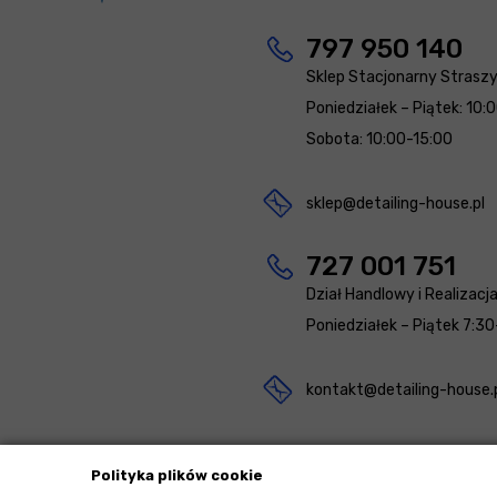
797 950 140
Sklep Stacjonarny Strasz
Poniedziałek – Piątek: 10:
Sobota: 10:00-15:00
sklep@detailing-house.pl
727 001 751
Dział Handlowy i Realizacj
Poniedziałek – Piątek 7:30
kontakt@detailing-house.
Polityka plików cookie