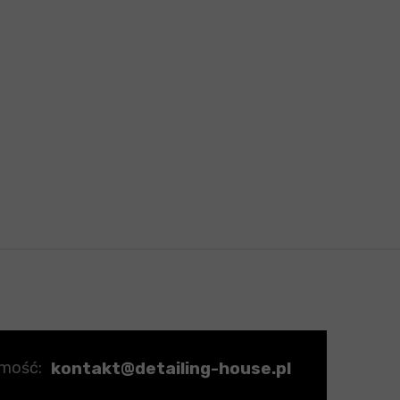
kontakt@detailing-house.pl
omość: