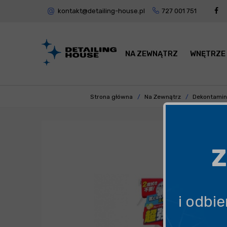
kontakt@detailing-house.pl
727 001 751
NA ZEWNĄTRZ
WNĘTRZE
Strona główna
Na Zewnątrz
Dekontamin
Z
i odbi