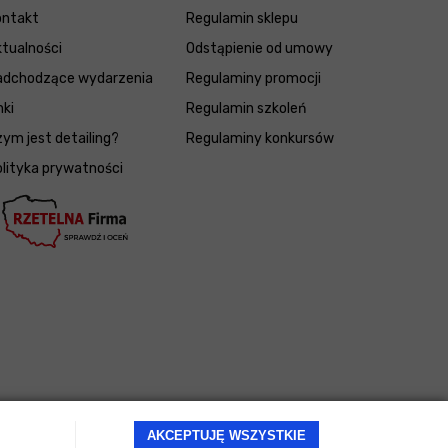
ontakt
Regulamin sklepu
tualności
Odstąpienie od umowy
adchodzące wydarzenia
Regulaminy promocji
nki
Regulamin szkoleń
ym jest detailing?
Regulaminy konkursów
lityka prywatności
AKCEPTUJĘ WSZYSTKIE