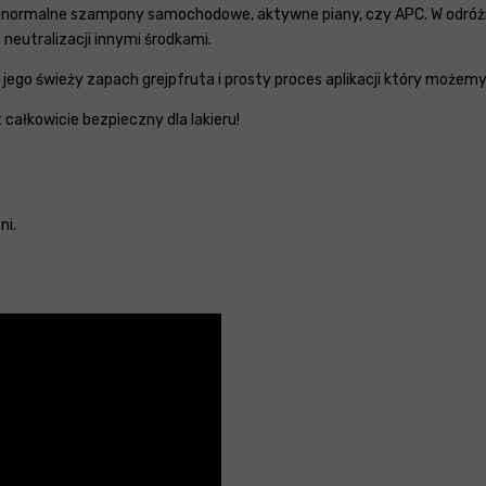
 normalne szampony samochodowe, aktywne piany, czy APC. W odróżni
neutralizacji innymi środkami.
go świeży zapach grejpfruta i prosty proces aplikacji który możemy s
 całkowicie bezpieczny dla lakieru!
ni.