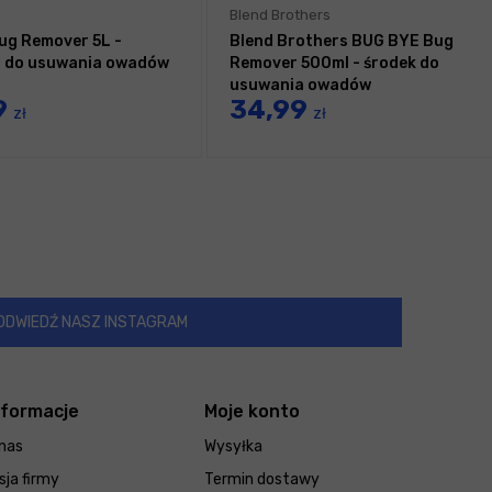
Blend Brothers
ug Remover 5L -
Blend Brothers BUG BYE Bug
t do usuwania owadów
Remover 500ml - środek do
usuwania owadów
9
34,99
zł
zł
ODWIEDŹ NASZ INSTAGRAM
nformacje
Moje konto
nas
Wysyłka
sja firmy
Termin dostawy