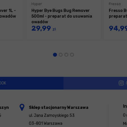
Hyper
Fresso
ver 1L -
Hyper Bye Bugs Bug Remover
Fresso B
 owadów
500ml - preparat do usuwania
prepara
owadów
29,99
94,9
zł
OOK
I
szyn
Sklep stacjonarny Warszawa
O 
5
ul. Jana Zamoyskiego 53
03-801 Warszawa
Mi