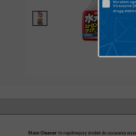
Wyrażam zgod
Straszynie (
drogą elektr
Stain Cleaner
to najsilniejszy środek do usuwania ws