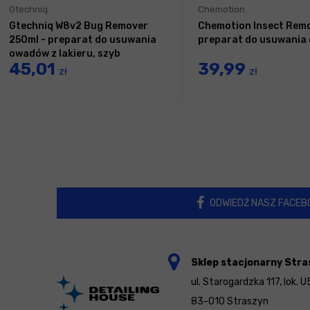
Gtechniq
Chemotion
Gtechniq W8v2 Bug Remover
Chemotion Insect Remo
250ml - preparat do usuwania
preparat do usuwania
owadów z lakieru, szyb
45,01
39,99
zł
zł
ODWIEDŹ NASZ FACEB
Sklep stacjonarny Stra
ul. Starogardzka 117, lok. U
83-010 Straszyn