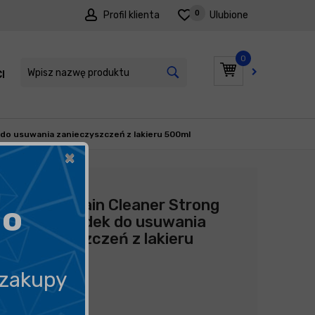
0
Profil klienta
Ulubione
0
I
PROMOCJE
 do usuwania zanieczyszczeń z lakieru 500ml
×
Producent:
Soft99
Soft99 Stain Cleaner Strong
go
Type - środek do usuwania
zanieczyszczeń z lakieru
500ml
 zakupy
54,99
zł
109,98
zł
litr
/