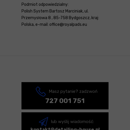
Podmiot odpowiedzialny:
Polish System Bartosz Marciniak, ul.
Przemysłowa 8 , 85-758 Bydgoszcz, kraj:
Polska, e-mail: office@royalpads.eu
Masz pytanie? zadzwoń
727 001 751
lub wyślij wiadomość:
kontakt@detailing-house.pl