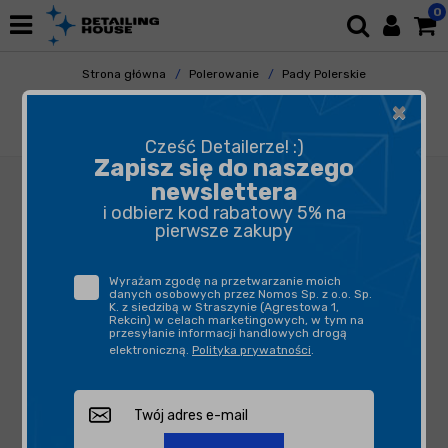
0
Strona główna
Polerowanie
Pady Polerskie
Gąbki Polerskie
×
Royal Pads THIN Soft Pad 150mm - Pad
Polerski Czerwony
Cześć Detailerze! :)
Zapisz się do naszego
newslettera
i odbierz kod rabatowy 5% na
pierwsze zakupy
Wyrażam zgodę na przetwarzanie moich
danych osobowych przez Nomos Sp. z o.o. Sp.
K. z siedzibą w Straszynie (Agrestowa 1,
Rekcin) w celach marketingowych, w tym na
przesyłanie informacji handlowych drogą
elektroniczną.
Polityka prywatności
.