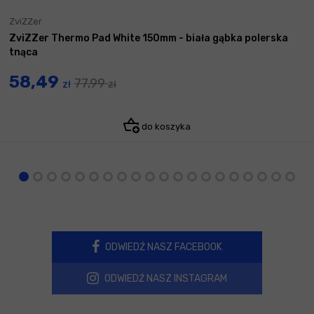
ZviZZer
ZviZZer Thermo Pad White 150mm - biała gąbka polerska
tnąca
58,49
77,99
zł
zł
do koszyka
ODWIEDŹ NASZ FACEBOOK
ODWIEDŹ NASZ INSTAGRAM