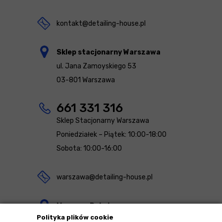
kontakt@detailing-house.pl
Sklep stacjonarny Warszawa
ul. Jana Zamoyskiego 53
03-801 Warszawa
661 331 316
Sklep Stacjonarny Warszawa
Poniedziałek – Piątek: 10:00-18:00
Sobota: 10:00-16:00
warszawa@detailing-house.pl
Magazyn Rekcin
Polityka plików cookie
Nomos Sp. z o.o. sp.k.