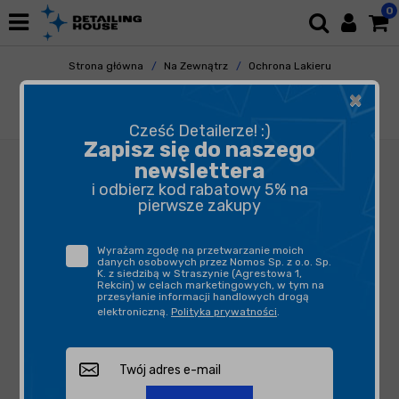
0
Strona główna
Na Zewnątrz
Ochrona Lakieru
Woski
×
SONAX Polymer Netshield -powłoka
ochronna do lakierowanych powierzchni
Cześć Detailerze! :)
Zapisz się do naszego
newslettera
i odbierz kod rabatowy 5% na
pierwsze zakupy
Wyrażam zgodę na przetwarzanie moich
danych osobowych przez Nomos Sp. z o.o. Sp.
K. z siedzibą w Straszynie (Agrestowa 1,
Rekcin) w celach marketingowych, w tym na
przesyłanie informacji handlowych drogą
elektroniczną.
Polityka prywatności
.