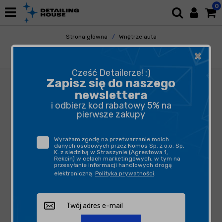
0
Strona główna
Wnętrze auta
Odświeżacze Powietrza
Dyfuzory i Zawieszki
×
Vinove Refill Blister Rome - wkład do zapachu
Cześć Detailerze! :)
Zapisz się do naszego
newslettera
i odbierz kod rabatowy 5% na
pierwsze zakupy
Wyrażam zgodę na przetwarzanie moich
danych osobowych przez Nomos Sp. z o.o. Sp.
K. z siedzibą w Straszynie (Agrestowa 1,
Rekcin) w celach marketingowych, w tym na
przesyłanie informacji handlowych drogą
elektroniczną.
Polityka prywatności
.