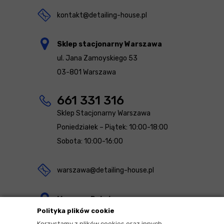
kontakt@detailing-house.pl
Sklep stacjonarny Warszawa
ul. Jana Zamoyskiego 53
03-801 Warszawa
661 331 316
Sklep Stacjonarny Warszawa
Poniedziałek – Piątek: 10:00-18:00
Sobota: 10:00-16:00
warszawa@detailing-house.pl
Magazyn Rekcin
Polityka plików cookie
Nomos Sp. z o.o. sp.k.
Korzystamy z plików cookies oraz innych