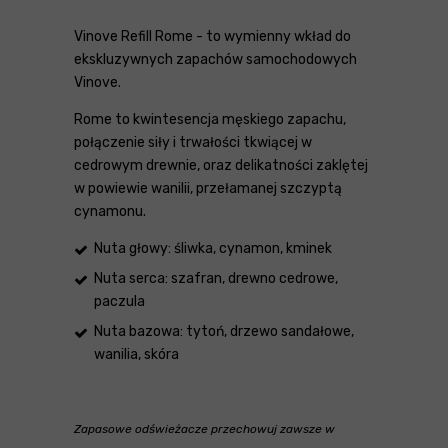
Vinove Refill Rome - to wymienny wkład do
ekskluzywnych zapachów samochodowych
Vinove.
Rome to kwintesencja męskiego zapachu,
połączenie siły i trwałości tkwiącej w
cedrowym drewnie, oraz delikatności zaklętej
w powiewie wanilii, przełamanej szczyptą
cynamonu.
Nuta głowy: śliwka, cynamon, kminek
Nuta serca: szafran, drewno cedrowe,
paczula
Nuta bazowa: tytoń, drzewo sandałowe,
wanilia, skóra
Zapasowe odświeżacze przechowuj zawsze w