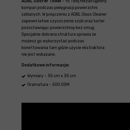
ADBL Goofer Towel
– to Twój niezastąpiony
kompan podczas pielęgnacji powierzchni
szklanych. W połączeniu z ADBL Glass Cleaner
zapewni łatwe czyszczenie szyb oraz luster
pozostawiając powierzchnię bez smug.
Specjalnie dobrana struktura sprawia że
możesz go wykorzystać podczas
bonettowania tam gdzie użycie ekstraktora
nie jest wskazane.
Dodatkowe informacje:
Wymiary – 35 cm x 35 cm
Gramatura – 500 GSM