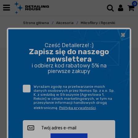
0
Strona główna
Akcesoria
Mikrofibry i Ręczniki
Uniwersalne
×
ADBL Goofer Towel - ręcznik waflowy do szyb
i luster - 35x35 500 gsm
Cześć Detailerze! :)
Zapisz się do naszego
newslettera
i odbierz kod rabatowy 5% na
pierwsze zakupy
Wyrażam zgodę na przetwarzanie moich
danych osobowych przez Nomos Sp. z o.o. Sp.
K. z siedzibą w Straszynie (Agrestowa 1,
Rekcin) w celach marketingowych, w tym na
przesyłanie informacji handlowych drogą
elektroniczną.
Polityka prywatności
.