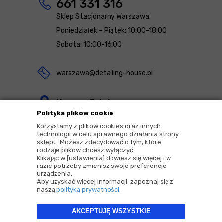
661 331 316
Sklep Stacjonarny Warszawa
Poniedziałek – Piątek: 10:00-18:00
Sobota: 10:00-16:00
warszawa@detailing-house.pl
Magazyn Rekcin
Polityka plików cookie
Nomos Sp. z o.o. sp.k.
Korzystamy z plików cookies oraz innych
ul. Agrestowa 1
technologii w celu sprawnego działania strony
sklepu. Możesz zdecydować o tym, które
83-010 Rekcin
rodzaje plików chcesz wyłączyć.
Klikając w [ustawienia] dowiesz się więcej i w
razie potrzeby zmienisz swoje preferencje
urządzenia.
Aby uzyskać więcej informacji, zapoznaj się z
naszą
polityką prywatności
.
2026 © Copyrights by |
Detailing House
AKCEPTUJĘ WSZYSTKIE