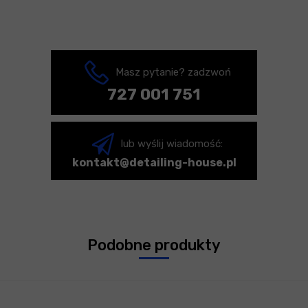
Masz pytanie? zadzwoń
727 001 751
lub wyślij wiadomość:
kontakt@detailing-house.pl
Podobne produkty