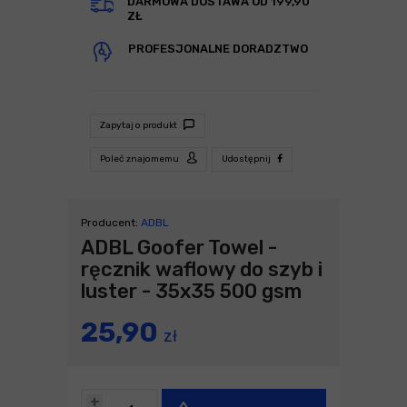
DARMOWA DOSTAWA OD 199,90
ZŁ
PROFESJONALNE DORADZTWO
Zapytaj o produkt
Poleć znajomemu
Udostępnij
Producent:
ADBL
ADBL Goofer Towel -
ręcznik waflowy do szyb i
luster - 35x35 500 gsm
25,90
zł
+