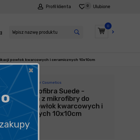
0
Profil klienta
Ulubione
0
I
PROMOCJE
plikacji powłok kwarcowych i ceramicznych 10x10cm
×
Producent:
Aqua Car Cosmetics
AQUA Mikrofibra Suede -
go
ściereczka z mikrofibry do
aplikacji powłok kwarcowych i
ceramicznych 10x10cm
 zakupy
1,99
zł