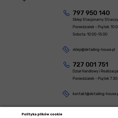
797 950 140
Sklep Stacjonarny Strasz
Poniedziałek – Piątek: 10:
Sobota: 10:00-15:00
sklep@detailing-house.pl
727 001 751
Dział Handlowy i Realizacj
Poniedziałek – Piątek 7:30
kontakt@detailing-house.
Polityka plików cookie