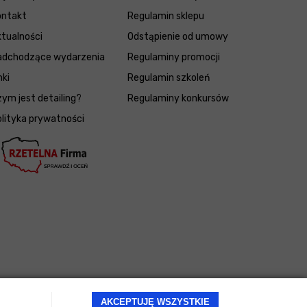
ontakt
Regulamin sklepu
tualności
Odstąpienie od umowy
adchodzące wydarzenia
Regulaminy promocji
nki
Regulamin szkoleń
ym jest detailing?
Regulaminy konkursów
lityka prywatności
AKCEPTUJĘ WSZYSTKIE