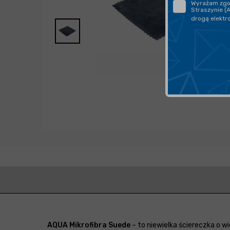
Wyrażam zgod
Straszynie (
drogą elektr
AQUA Mikrofibra Suede
– to niewielka ściereczka o w