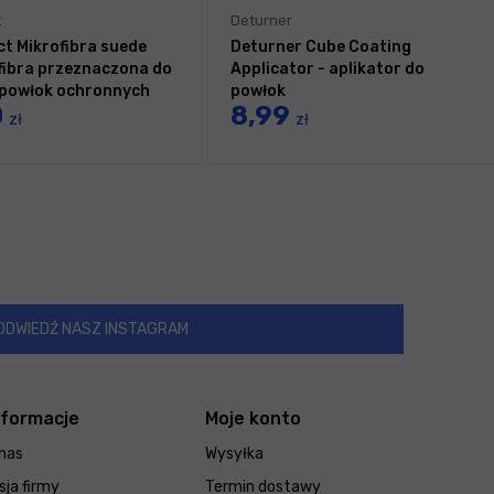
t
Deturner
ct Mikrofibra suede
Deturner Cube Coating
fibra przeznaczona do
Applicator - aplikator do
i powłok ochronnych
powłok
0
8,99
zł
zł
ODWIEDŹ NASZ INSTAGRAM
nformacje
Moje konto
nas
Wysyłka
sja firmy
Termin dostawy