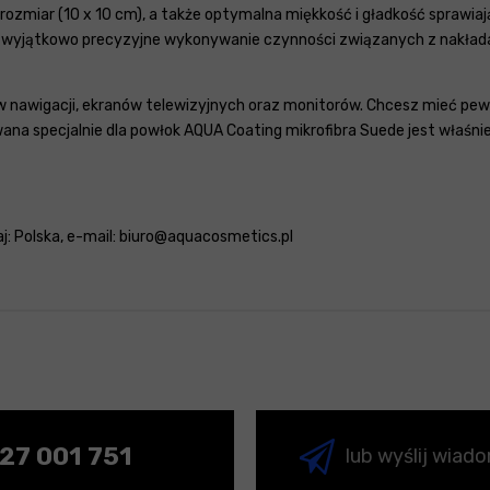
miar (10 x 10 cm), a także optymalna miękkość i gładkość sprawiają, 
 – wyjątkowo precyzyjne wykonywanie czynności związanych z nakła
ów nawigacji, ekranów telewizyjnych oraz monitorów. Chcesz mieć pewn
a specjalnie dla powłok AQUA Coating mikrofibra Suede jest właśnie
aj: Polska, e-mail: biuro@aquacosmetics.pl
27 001 751
lub wyślij wiad