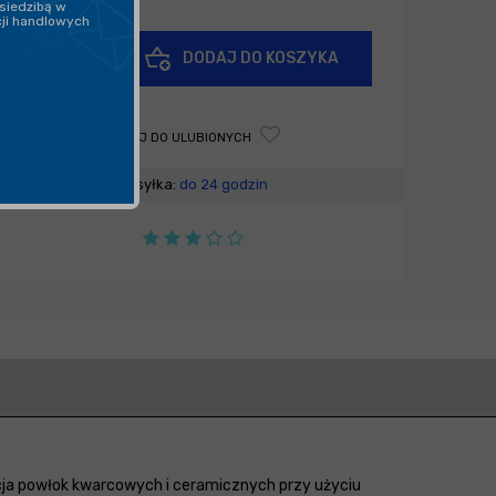
siedzibą w
cji handlowych
+
DODAJ DO KOSZYKA
-
DODAJ DO ULUBIONYCH
Wysyłka:
do 24 godzin
kacja powłok kwarcowych i ceramicznych przy użyciu