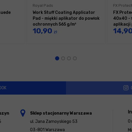
Royal Pads
FX Protec
suede
Work Stuff Coating Applicator
FX Prote
Pad - miękki aplikator do powłok
40x40 - 
ochronnych 565 g/m²
aplikacj
10,90
14,9
zł
OOK
I
szyn
Sklep stacjonarny Warszawa
O 
5
ul. Jana Zamoyskiego 53
03-801 Warszawa
Mi