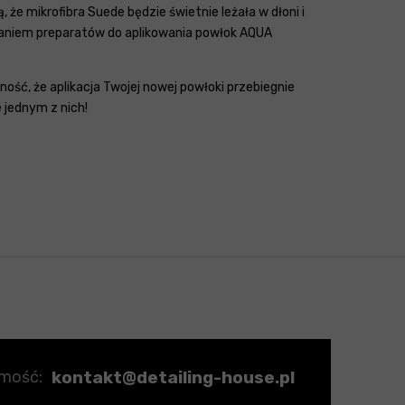
że mikrofibra Suede będzie świetnie leżała w dłoni i
daniem preparatów do aplikowania powłok AQUA
ość, że aplikacja Twojej nowej powłoki przebiegnie
 jednym z nich!
kontakt@detailing-house.pl
omość: