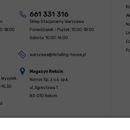
K
661 331 316
Ak
yn
Sklep Stacjonarny Warszawa
N
00-18:00
Poniedziałek – Piątek: 10:00-18:00
Li
Sobota: 10:00-16:00
Cz
Po
warszawa@detailing-house.pl
Magazyn Rekcin
a Wysyłek
Nomos Sp. z o.o. sp.k.
-15.30
ul. Agrestowa 1
83-010 Rekcin
pl