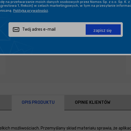
ę na przetwarzanie moich danych osobowych przez Nomos Sp. z o.o. Sp. K. z 
DARMOWA DOSTAWA OD 199,90 ZŁ
Agrestowa 1, Rekcin) w celach marketingowych, w tym na przesyłanie informa
oniczną.
Polityka prywatności
.
PROFESJONALNE DORADZTWO
zapisz się
Zapytaj o produkt
Poleć znajomemu
Udostępnij
OPIS PRODUKTU
OPINIE KLIENTÓW
ielkich możliwościach. Przemyślany skład materiału sprawia, że apli