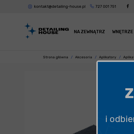
kontakt@detailing-house.pl
727 001 751
NA ZEWNĄTRZ
WNĘTRZE
Strona główna
Akcesoria
Aplikatory
Aplika
Z
i odbi