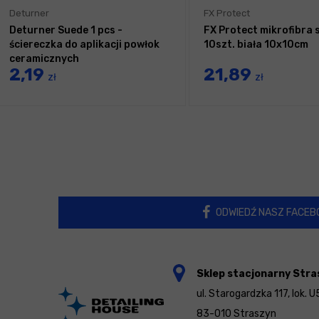
Deturner
FX Protect
Deturner Suede 1 pcs -
FX Protect mikrofibra 
ściereczka do aplikacji powłok
10szt. biała 10x10cm
ceramicznych
2,19
21,89
zł
zł
ODWIEDŹ NASZ FACEB
Sklep stacjonarny Stra
ul. Starogardzka 117, lok. U
83-010 Straszyn