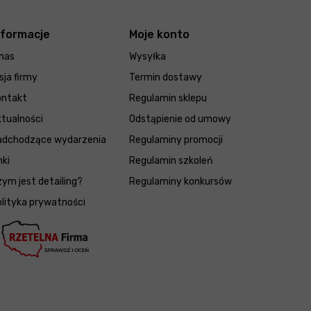
nformacje
Moje konto
nas
Wysyłka
sja firmy
Termin dostawy
ontakt
Regulamin sklepu
tualności
Odstąpienie od umowy
adchodzące wydarzenia
Regulaminy promocji
nki
Regulamin szkoleń
ym jest detailing?
Regulaminy konkursów
lityka prywatności