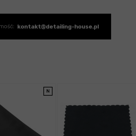
kontakt@detailing-house.pl
omość: