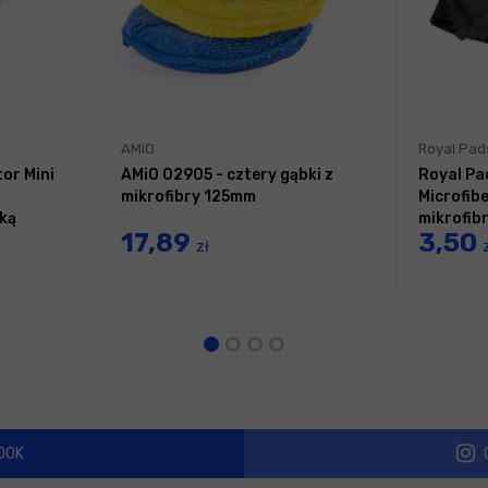
AMiO
Royal Pad
tor Mini
AMiO 02905 - cztery gąbki z
Royal Pa
mikrofibry 125mm
Microfib
nką
mikrofibr
17,89
3,50
ochronn
zł
OOK