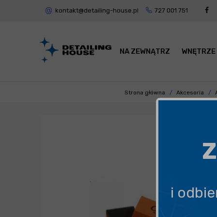
kontakt@detailing-house.pl
727 001 751
NA ZEWNĄTRZ
WNĘTRZE
Strona główna
Akcesoria
Z
i odbi