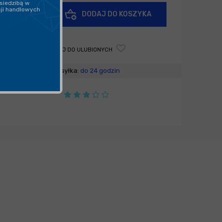
siedzibą w
+
cji handlowych
DODAJ DO KOSZYKA
-
DODAJ DO ULUBIONYCH
Wysyłka:
do 24 godzin