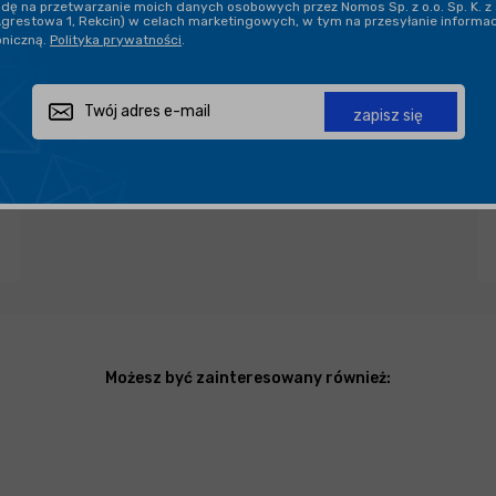
ę na przetwarzanie moich danych osobowych przez Nomos Sp. z o.o. Sp. K. z 
Agrestowa 1, Rekcin) w celach marketingowych, w tym na przesyłanie informa
oniczną.
Polityka prywatności
.
PROFESJONALNE DORADZTWO
zapisz się
Zapytaj o produkt
Poleć znajomemu
Udostępnij
Możesz być zainteresowany również: