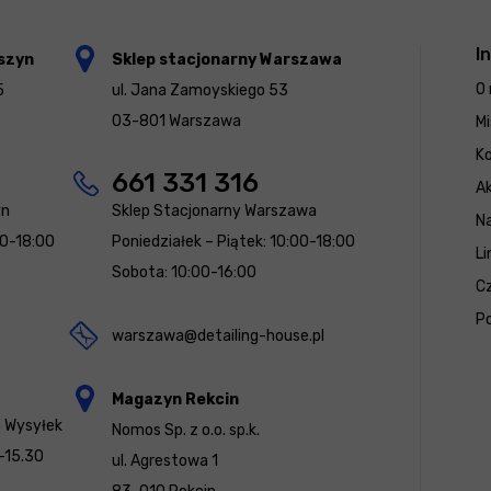
I
szyn
Sklep stacjonarny Warszawa
O 
5
ul. Jana Zamoyskiego 53
03-801 Warszawa
Mi
K
661 331 316
Ak
yn
Sklep Stacjonarny Warszawa
N
00-18:00
Poniedziałek – Piątek: 10:00-18:00
Li
Sobota: 10:00-16:00
Cz
Po
warszawa@detailing-house.pl
Magazyn Rekcin
a Wysyłek
Nomos Sp. z o.o. sp.k.
-15.30
ul. Agrestowa 1