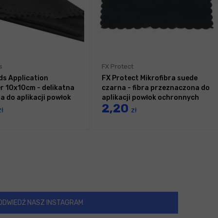
s
FX Protect
ds Application
FX Protect Mikrofibra suede
er 10x10cm - delikatna
czarna - fibra przeznaczona do
a do aplikacji powłok
aplikacji powłok ochronnych
2,20
ych
zł
zł
ODWIEDŹ NASZ INSTAGRAM