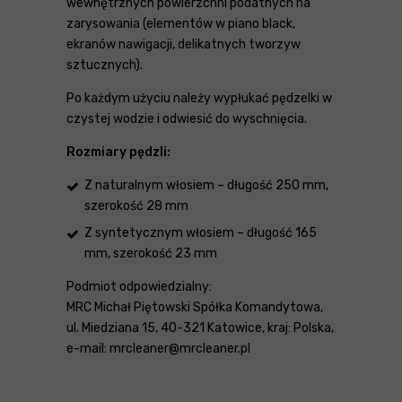
wewnętrznych powierzchni podatnych na
zarysowania (elementów w piano black,
ekranów nawigacji, delikatnych tworzyw
sztucznych).
Po każdym użyciu należy wypłukać pędzelki w
czystej wodzie i odwiesić do wyschnięcia.
Rozmiary pędzli:
Z naturalnym włosiem – długość 250 mm,
szerokość 28 mm
Z syntetycznym włosiem – długość 165
mm, szerokość 23 mm
Podmiot odpowiedzialny:
MRC Michał Piętowski Spółka Komandytowa,
ul. Miedziana 15, 40-321 Katowice, kraj: Polska,
e-mail: mrcleaner@mrcleaner.pl