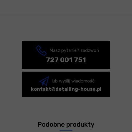
Masz pytanie? zadzwoń
727 001 751
lub wyślij wiadomość:
kontakt@detailing-house.pl
Podobne produkty