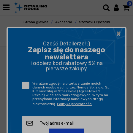
0
Strona główna
Akcesoria
Szczotki i Pędzelki
Do Elementów Zewnętrznych
×
CarPro Detailing Brush Set 2pc - zestaw
pędzli
Cześć Detailerze! :)
Zapisz się do naszego
newslettera
i odbierz kod rabatowy 5% na
pierwsze zakupy
Wyrażam zgodę na przetwarzanie moich
danych osobowych przez Nomos Sp. z o.o. Sp.
K. z siedzibą w Straszynie (Agrestowa 1,
Rekcin) w celach marketingowych, w tym na
przesyłanie informacji handlowych drogą
elektroniczną.
Polityka prywatności
.