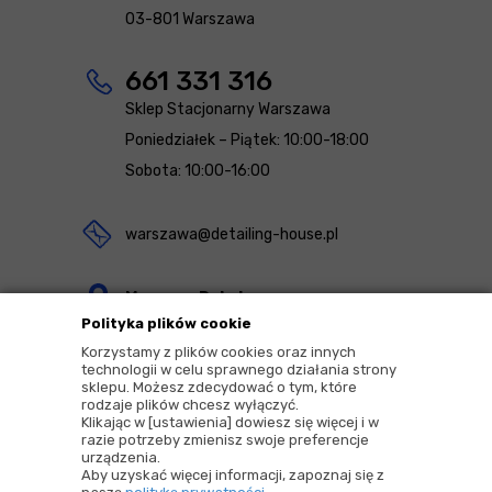
03-801 Warszawa
661 331 316
Sklep Stacjonarny Warszawa
Poniedziałek – Piątek: 10:00-18:00
Sobota: 10:00-16:00
warszawa@detailing-house.pl
Magazyn Rekcin
Polityka plików cookie
Nomos Sp. z o.o. sp.k.
Korzystamy z plików cookies oraz innych
ul. Agrestowa 1
technologii w celu sprawnego działania strony
sklepu. Możesz zdecydować o tym, które
83-010 Rekcin
rodzaje plików chcesz wyłączyć.
Klikając w [ustawienia] dowiesz się więcej i w
razie potrzeby zmienisz swoje preferencje
urządzenia.
Aby uzyskać więcej informacji, zapoznaj się z