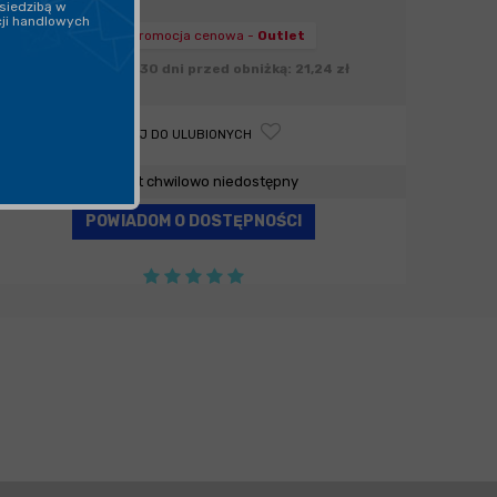
siedzibą w
cji handlowych
cena obniżona:
promocja cenowa -
Outlet
Najniższa cena z 30 dni przed obniżką: 21,24 zł
DODAJ DO ULUBIONYCH
Produkt chwilowo niedostępny
POWIADOM O DOSTĘPNOŚCI