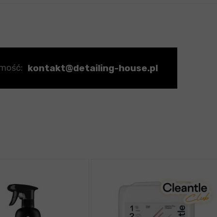
kontakt@detailing-house.pl
omość: