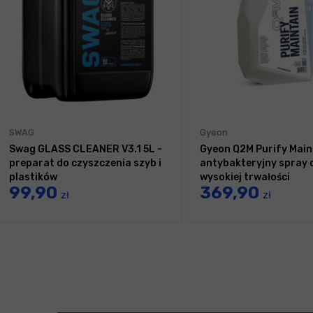
SWAG
Gyeon
Swag GLASS CLEANER V3.1 5L -
Gyeon Q2M Purify Main
preparat do czyszczenia szyb i
antybakteryjny spray 
plastików
wysokiej trwałości
99,90
369,90
zł
zł