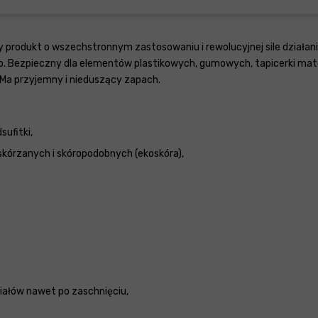
y produkt o wszechstronnym zastosowaniu i rewolucyjnej sile działa
ezpieczny dla elementów plastikowych, gumowych, tapicerki materi
 Ma przyjemny i nieduszący zapach.
sufitki,
órzanych i skóropodobnych (ekoskóra),
ałów nawet po zaschnięciu,