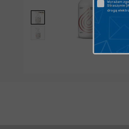
Wyrażam zgod
Straszynie (
drogą elektr