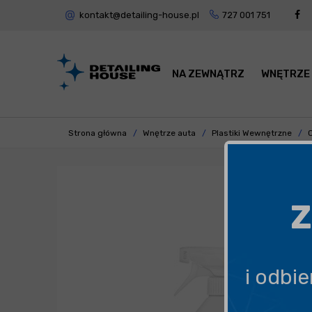
kontakt@detailing-house.pl
727 001 751
NA ZEWNĄTRZ
WNĘTRZE
Strona główna
Wnętrze auta
Plastiki Wewnętrzne
Z
i odbi