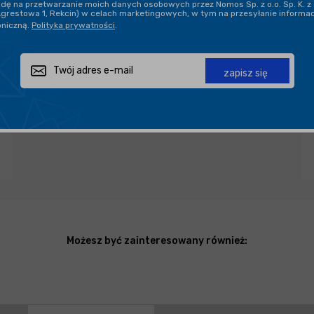
ę na przetwarzanie moich danych osobowych przez Nomos Sp. z o.o. Sp. K. z 
DARMOWA DOSTAWA OD 199,90 ZŁ
Agrestowa 1, Rekcin) w celach marketingowych, w tym na przesyłanie informa
oniczną.
Polityka prywatności
.
PROFESJONALNE DORADZTWO
zapisz się
Zapytaj o produkt
Poleć znajomemu
Udostępnij
Możesz być zainteresowany również: