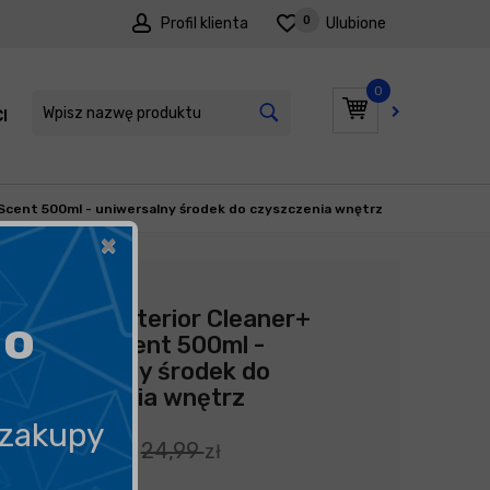
0
Profil klienta
Ulubione
0
I
PROMOCJE
 Scent 500ml - uniwersalny środek do czyszczenia wnętrz
×
Producent:
Cleantle
Cleantle Interior Cleaner+
go
Orange Scent 500ml -
uniwersalny środek do
czyszczenia wnętrz
 zakupy
17,49
24,99
zł
zł
34,99
zł
litr
/