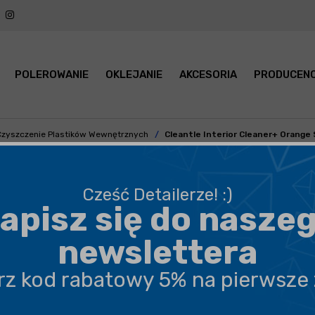
POLEROWANIE
OKLEJANIE
AKCESORIA
PRODUCENC
Czyszczenie Plastików Wewnętrznych
Cleantle Interior Cleaner+ Orange
Cleantle Interior Cleaner+
– to silnie skoncentrowany
Cześć Detailerze! :)
produkt o wszechstronnym zastosowaniu i rewolucyjnej
apisz się do nasze
sile działania.
newslettera
czytaj
dalej
erz kod rabatowy 5% na pierwsze
BEZPIECZNA WYSYŁKA