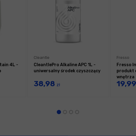
Cleantle
Fresso
tain 4L -
CleantlePro Alkaline APC 1L -
Fresso I
o
uniwersalny środek czyszczący
produkt 
wnętrza
38,98
19,9
zł