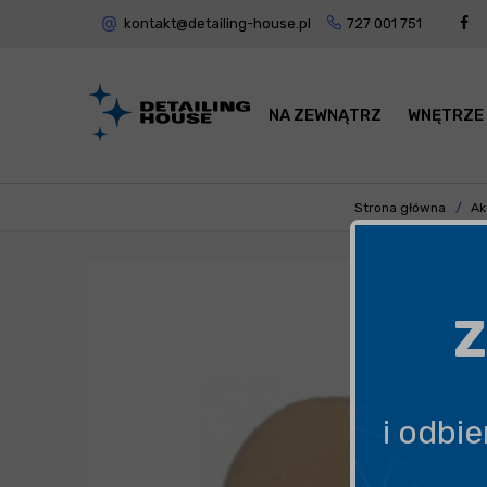
kontakt@detailing-house.pl
727 001 751
NA ZEWNĄTRZ
WNĘTRZE
Strona główna
Ak
Z
i odbi