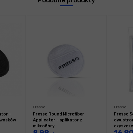
Podobne produkty
Fresso
Fresso
ator -
Fresso Round Microfiber
Fresso S
 wosków
Applicator - aplikator z
dwustron
mikrofibry
czyszcze
8,99
16,9
samocho