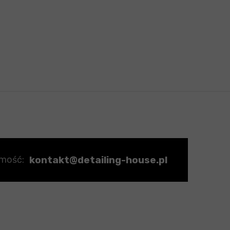
kontakt@detailing-house.pl
omość: