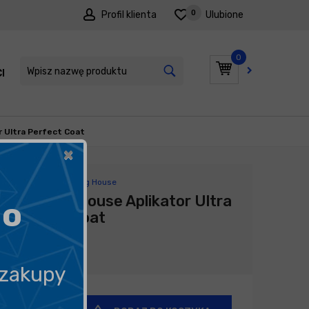
0
Profil klienta
Ulubione
0
I
PROMOCJE
r Ultra Perfect Coat
×
Producent:
Detailing House
Detailing House Aplikator Ultra
go
Perfect Coat
8,00
zł
 zakupy
+