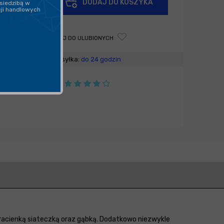
DODAJ DO KOSZYKA
siedzibą w
-
cji handlowych
DODAJ DO ULUBIONYCH
Wysyłka:
do 24 godzin
ltracienką siateczką oraz gąbką. Dodatkowo niezwykle