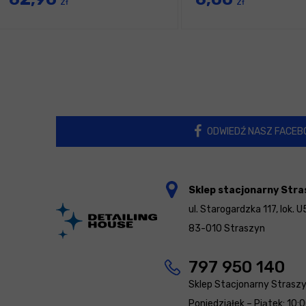
zł
zł
ODWIEDŹ NASZ FACEB
Sklep stacjonarny Stra
ul. Starogardzka 117, lok. U
83-010 Straszyn
797 950 140
Sklep Stacjonarny Strasz
Poniedziałek – Piątek: 10: