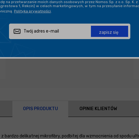
ę na przetwarzanie moich danych osobowych przez Nomos Sp. z o.o. Sp. K. z 
Agrestowa 1, Rekcin) w celach marketingowych, w tym na przesyłanie informa
oniczną.
Polityka prywatności
.
Zapytaj o produkt
Poleć znajomemu
Udostępnij
zapisz się
OPIS PRODUKTU
OPINIE KLIENTÓW
z bardzo delikatnej mikrofibry, podbitej dla wzmocnienia od spodu u