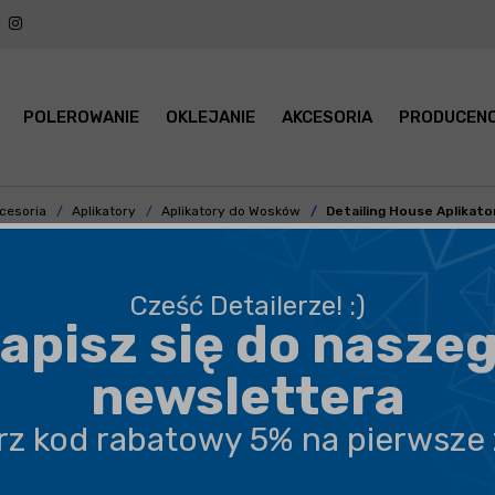
POLEROWANIE
OKLEJANIE
AKCESORIA
PRODUCENC
cesoria
Aplikatory
Aplikatory do Wosków
Detailing House Aplikato
Cześć Detailerze! :)
apisz się do nasze
BEZPIECZNA WYSYŁKA
newslettera
DARMOWA DOSTAWA OD 199,90 ZŁ
erz kod rabatowy 5% na pierwsze
PROFESJONALNE DORADZTWO