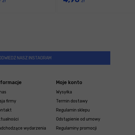
zł
zł
ODWIEDŹ NASZ INSTAGRAM
nformacje
Moje konto
nas
Wysyłka
sja firmy
Termin dostawy
ontakt
Regulamin sklepu
tualności
Odstąpienie od umowy
adchodzące wydarzenia
Regulaminy promocji