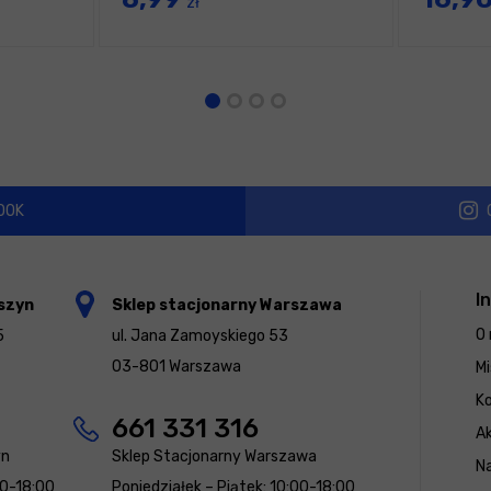
zł
OOK
I
szyn
Sklep stacjonarny Warszawa
O 
5
ul. Jana Zamoyskiego 53
03-801 Warszawa
Mi
K
661 331 316
Ak
yn
Sklep Stacjonarny Warszawa
N
00-18:00
Poniedziałek – Piątek: 10:00-18:00