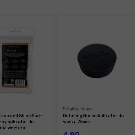
Detailing House
crub and Shine Pad -
Detailing House Aplikator do
ny aplikator do
wosku 75mm
nia wnętrza
0
4,90
du