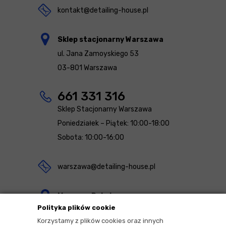
kontakt@detailing-house.pl
Sklep stacjonarny Warszawa
ul. Jana Zamoyskiego 53
03-801 Warszawa
661 331 316
Sklep Stacjonarny Warszawa
Poniedziałek – Piątek: 10:00-18:00
Sobota: 10:00-16:00
warszawa@detailing-house.pl
Magazyn Rekcin
Polityka plików cookie
Nomos Sp. z o.o. sp.k.
Korzystamy z plików cookies oraz innych
ul. Agrestowa 1