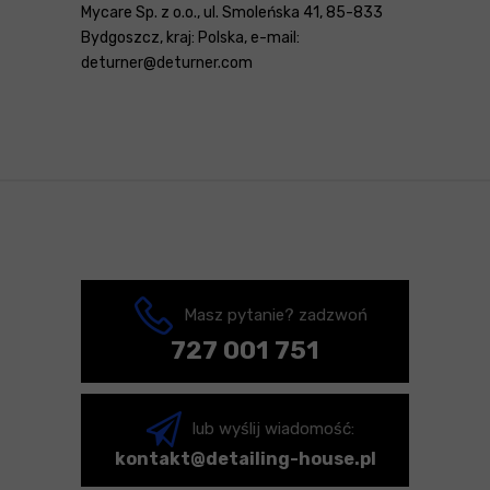
Mycare Sp. z o.o., ul. Smoleńska 41, 85-833
Bydgoszcz, kraj: Polska, e-mail:
deturner@deturner.com
Masz pytanie? zadzwoń
727 001 751
lub wyślij wiadomość:
kontakt@detailing-house.pl