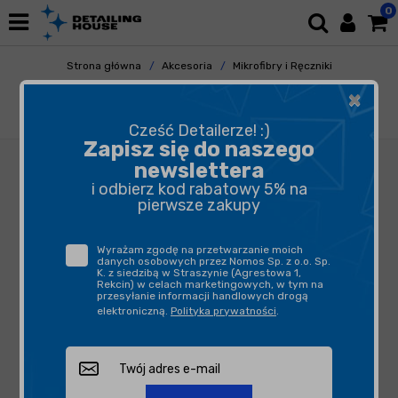
0
Strona główna
Akcesoria
Mikrofibry i Ręczniki
Uniwersalne
×
Deturner Pearl Microfiber - bezkrawędziowa
mikrofibra 40x40cm 350gsm
Cześć Detailerze! :)
Zapisz się do naszego
newslettera
i odbierz kod rabatowy 5% na
pierwsze zakupy
Wyrażam zgodę na przetwarzanie moich
danych osobowych przez Nomos Sp. z o.o. Sp.
K. z siedzibą w Straszynie (Agrestowa 1,
Rekcin) w celach marketingowych, w tym na
przesyłanie informacji handlowych drogą
elektroniczną.
Polityka prywatności
.