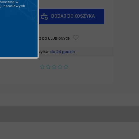
siedzibą w
cji handlowych
+
DODAJ DO KOSZYKA
-
DODAJ DO ULUBIONYCH
Wysyłka:
do 24 godzin