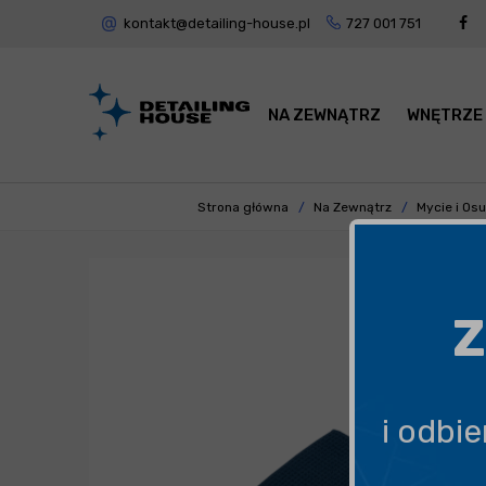
kontakt@detailing-house.pl
727 001 751
NA ZEWNĄTRZ
WNĘTRZE
Strona główna
Na Zewnątrz
Mycie i Os
Z
i odbi