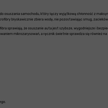
 do osuszania samochodu, który łączy wyjątkową chłonność z maks
ikrofibry błyskawicznie zbiera wodę, nie pozostawiając smug, zacieków
fibra sprawiają, że osuszanie auta jest szybsze, wygodniejsze i bezp
awaniem mikrozarysowań, a ręcznik świetnie sprawdza się również na
ego.