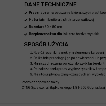
DANE TECHNICZNE
Przeznaczenie:
osuszanie lakieru, szyb i plasti
Materiał:
mikrofibra o strukturze waflowej
Rozmiar:
60 × 80 cm
Bezpieczeństwo dla lakieru:
bardzo wysokie
SPOSÓB UŻYCIA
Rozłóż ręcznik na mokrym elemencie karoserii.
Delikatnie przeciągnij go po powierzchni lub p
Mniejszych rozmiarów użyj do szyb, lusterek i 
Po zakończeniu pracy wypierz ręcznik w temper
Nie stosuj płynów zmiękczających ani wybielac
Podmiot odpowiedzialny:
CTNG Sp. z o.o., ul. Bądkowskiego 1, 81-507 Gdynia, kraj