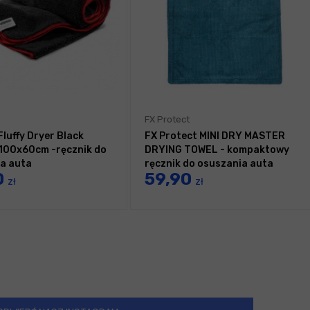
FX Protect
luffy Dryer Black
FX Protect MINI DRY MASTER
100x60cm -ręcznik do
DRYING TOWEL - kompaktowy
a auta
ręcznik do osuszania auta
0
59,90
45x60cm
zł
zł