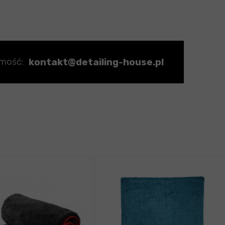
kontakt@detailing-house.pl
omość: