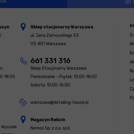
OOK
I
szyn
Sklep stacjonarny Warszawa
O 
5
ul. Jana Zamoyskiego 53
03-801 Warszawa
Mi
K
661 331 316
Ak
yn
Sklep Stacjonarny Warszawa
N
00-18:00
Poniedziałek – Piątek: 10:00-18:00
Li
Sobota: 10:00-16:00
Cz
Po
warszawa@detailing-house.pl
Magazyn Rekcin
a Wysyłek
Nomos Sp. z o.o. sp.k.