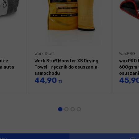
Work Stuff
WaxPRO
ik z
Work Stuff Monster XS Drying
waxPRO F
ia auta
Towel - ręcznik do osuszania
600gsm 
samochodu
osuszani
44,90
45,9
zł