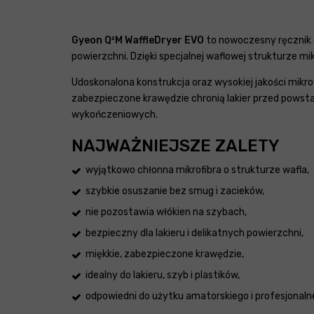
Gyeon Q²M WaffleDryer EVO
to nowoczesny ręcznik
powierzchni. Dzięki specjalnej waflowej strukturze m
Udoskonalona konstrukcja oraz wysokiej jakości mikro
zabezpieczone krawędzie chronią lakier przed powst
wykończeniowych.
NAJWAŻNIEJSZE ZALETY
wyjątkowo chłonna mikrofibra o strukturze wafla,
szybkie osuszanie bez smug i zacieków,
nie pozostawia włókien na szybach,
bezpieczny dla lakieru i delikatnych powierzchni,
miękkie, zabezpieczone krawędzie,
idealny do lakieru, szyb i plastików,
odpowiedni do użytku amatorskiego i profesjonaln