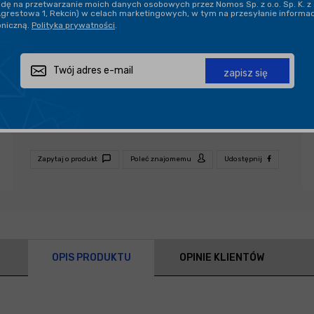
ę na przetwarzanie moich danych osobowych przez Nomos Sp. z o.o. Sp. K. z 
Agrestowa 1, Rekcin) w celach marketingowych, w tym na przesyłanie informa
oniczną.
Polityka prywatności
.
BEZPIECZNA WYSYŁKA
DARMOWA DOSTAWA OD 199,90 ZŁ
zapisz się
PROFESJONALNE DORADZTWO
Zapytaj o produkt
Poleć znajomemu
Udostępnij
OPIS PRODUKTU
OPINIE KLIENTÓW