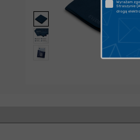
Wyrażam zgod
Straszynie (
drogą elektr