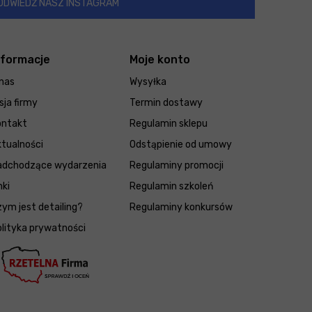
ODWIEDŹ NASZ INSTAGRAM
nformacje
Moje konto
nas
Wysyłka
sja firmy
Termin dostawy
ontakt
Regulamin sklepu
tualności
Odstąpienie od umowy
adchodzące wydarzenia
Regulaminy promocji
nki
Regulamin szkoleń
ym jest detailing?
Regulaminy konkursów
lityka prywatności