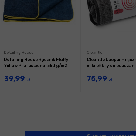
Detailing House
Cleantle
Detailing House Ręcznik Fluffy
Cleantle Looper - ręczn
Yellow Professional 550 g/m2
mikrofibry do osuszan
39,99
75,99
zł
zł