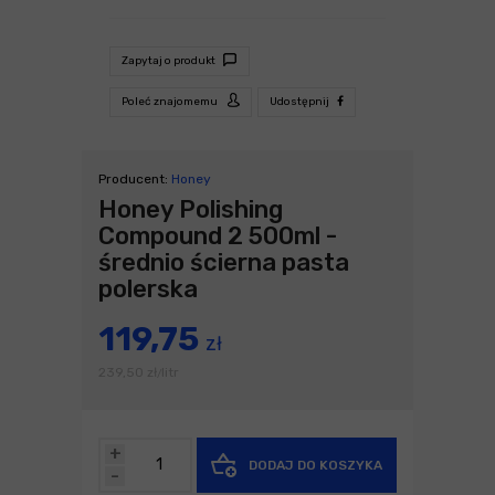
Zapytaj o produkt
Poleć znajomemu
Udostępnij
Producent:
Honey
Honey Polishing
Compound 2 500ml -
średnio ścierna pasta
polerska
119,75
zł
239,50
zł
litr
/
+
DODAJ DO KOSZYKA
-