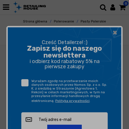
0
Strona główna
Polerowanie
Pasty Polerskie
Pasty Polishowe
×
Honey Polishing Compound 2 500ml - średnio
ścierna pasta polerska
Cześć Detailerze! :)
Zapisz się do naszego
newslettera
i odbierz kod rabatowy 5% na
pierwsze zakupy
Wyrażam zgodę na przetwarzanie moich
danych osobowych przez Nomos Sp. z o.o. Sp.
K. z siedzibą w Straszynie (Agrestowa 1,
Rekcin) w celach marketingowych, w tym na
przesyłanie informacji handlowych drogą
elektroniczną.
Polityka prywatności
.