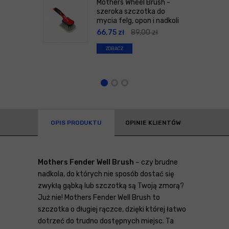
Mothers Wheel Brush -
szeroka szczotka do
mycia felg, opon i nadkoli
66,75
zł
89,00
zł
ZOBACZ
OPIS PRODUKTU
OPINIE KLIENTÓW
Mothers Fender Well Brush
– czy brudne
nadkola, do których nie sposób dostać się
zwykłą gąbką lub szczotką są Twoją zmorą?
Już nie! Mothers Fender Well Brush to
szczotka o długiej rączce, dzięki której łatwo
dotrzeć do trudno dostępnych miejsc. Ta