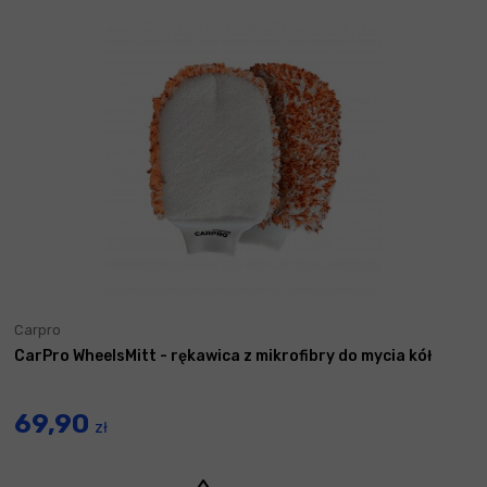
Carpro
CarPro WheelsMitt - rękawica z mikrofibry do mycia kół
69,90
zł