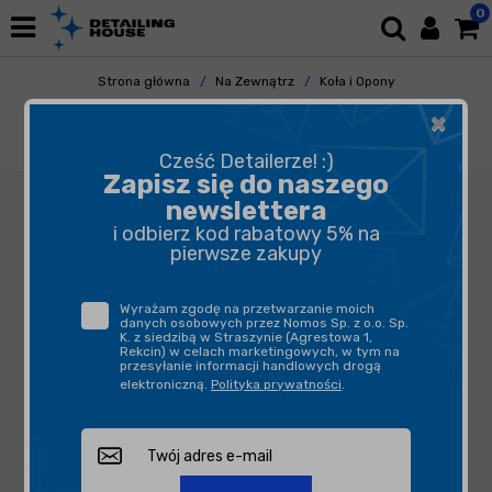
0
Strona główna
Na Zewnątrz
Koła i Opony
Szczotki, Pędzelki i Aplikatory do Kół
×
Mothers Fender Well Brush - długa szczotka
do czyszczenia nadkoli
Cześć Detailerze! :)
Zapisz się do naszego
newslettera
i odbierz kod rabatowy 5% na
pierwsze zakupy
Wyrażam zgodę na przetwarzanie moich
danych osobowych przez Nomos Sp. z o.o. Sp.
K. z siedzibą w Straszynie (Agrestowa 1,
Rekcin) w celach marketingowych, w tym na
przesyłanie informacji handlowych drogą
elektroniczną.
Polityka prywatności
.