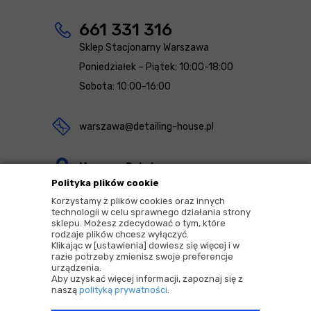
661 331 316
Sklep Stacjonarny Warszawa
Poniedziałek – Piątek: 10:00-18:00
Sobota: 10:00-16:00
warszawa@detailing-house.pl
Magazyn Rekcin
Polityka plików cookie
Nomos Sp. z o.o. sp.k.
Korzystamy z plików cookies oraz innych
ul. Agrestowa 1
technologii w celu sprawnego działania strony
sklepu. Możesz zdecydować o tym, które
83-010 Rekcin
rodzaje plików chcesz wyłączyć.
Klikając w [ustawienia] dowiesz się więcej i w
razie potrzeby zmienisz swoje preferencje
urządzenia.
Aby uzyskać więcej informacji, zapoznaj się z
naszą
polityką prywatności
.