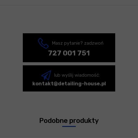
Masz pytanie? zadzwoń
727 001 751
lub wyślij wiadomość:
kontakt@detailing-house.pl
Podobne produkty