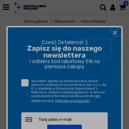
0
Strona główna
Polerowanie
Pady Polerskie
Pady Mikrofibrowe
×
Royal Pads AIR Micro Cut 130mm - pad
mikrofibrowy
Cześć Detailerze! :)
Zapisz się do naszego
newslettera
i odbierz kod rabatowy 5% na
pierwsze zakupy
Wyrażam zgodę na przetwarzanie moich
danych osobowych przez Nomos Sp. z o.o. Sp.
K. z siedzibą w Straszynie (Agrestowa 1,
Rekcin) w celach marketingowych, w tym na
przesyłanie informacji handlowych drogą
elektroniczną.
Polityka prywatności
.