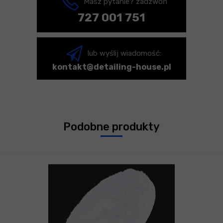
Masz pytanie? zadzwoń
727 001 751
lub wyślij wiadomość:
kontakt@detailing-house.pl
Podobne produkty