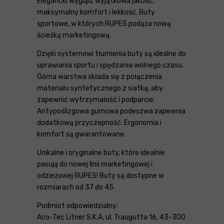
Elegancki wygląd, wyjątkowa jakość,
maksymalny komfort i lekkość. Buty
sportowe, w których RUPES podąża nową
ścieżką marketingową.
Dzięki systemowi tłumienia buty są idealne do
uprawiania sportu i spędzania wolnego czasu.
Górna warstwa składa się z połączenia
materiału syntetycznego z siatką, aby
zapewnić wytrzymałość i podparcie.
Antypoślizgowa gumowa podeszwa zapewnia
dodatkową przyczepność. Ergonomia i
komfort są gwarantowane.
Unikalne i oryginalne buty, które idealnie
pasują do nowej linii marketingowej i
odzieżowej RUPES! Buty są dostępne w
rozmiarach od 37 do 45.
Podmiot odpowiedzialny:
Aco-Tec Litner S.K.A, ul. Traugutta 16, 43-300