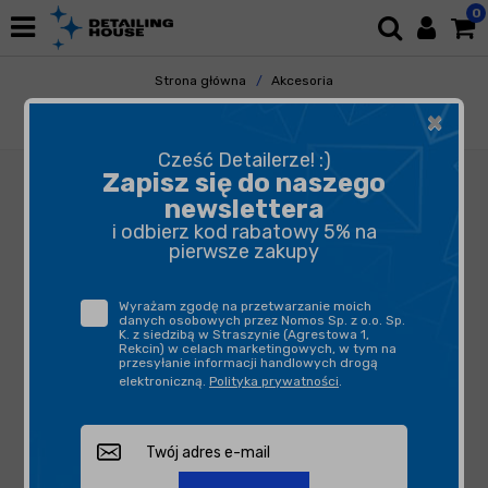
0
Strona główna
Akcesoria
Pozostałe Akcesoria
Gadżety
×
Rupes Buty rozmiar 40
Cześć Detailerze! :)
Zapisz się do naszego
newslettera
i odbierz kod rabatowy 5% na
pierwsze zakupy
Wyrażam zgodę na przetwarzanie moich
danych osobowych przez Nomos Sp. z o.o. Sp.
K. z siedzibą w Straszynie (Agrestowa 1,
Rekcin) w celach marketingowych, w tym na
przesyłanie informacji handlowych drogą
elektroniczną.
Polityka prywatności
.