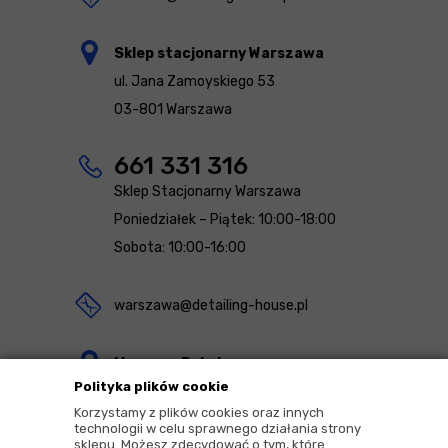
Sklep stacjonarny Warszawa
ul. Jana Zamoyskiego 53
03-801 Warszawa
661 331 316
Sklep Stacjonarny Warszawa
Poniedziałek – Piątek: 10:00-18:00
Sobota: 10:00-16:00
warszawa@detailing-house.pl
Magazyn Rekcin
Polityka plików cookie
Nomos Sp. z o.o. sp.k.
Korzystamy z plików cookies oraz innych
ul. Agrestowa 1
technologii w celu sprawnego działania strony
sklepu. Możesz zdecydować o tym, które
83-010 Rekcin