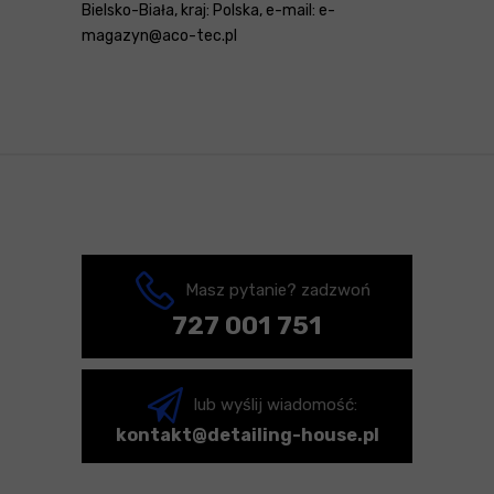
Bielsko-Biała, kraj: Polska, e-mail: e-
magazyn@aco-tec.pl
Masz pytanie? zadzwoń
727 001 751
lub wyślij wiadomość:
kontakt@detailing-house.pl