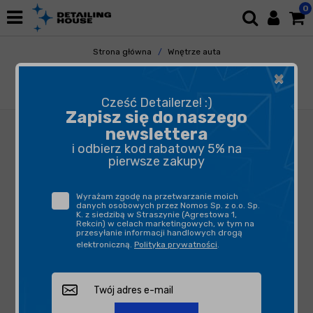
0
Strona główna
Wnętrze auta
Odświeżacze Powietrza
Dyfuzory i Zawieszki
×
Swag SON2 Candt Apple Mist+ 500ml -
jabłkowy zapach samochodowy
Cześć Detailerze! :)
Zapisz się do naszego
newslettera
i odbierz kod rabatowy 5% na
pierwsze zakupy
Wyrażam zgodę na przetwarzanie moich
danych osobowych przez Nomos Sp. z o.o. Sp.
K. z siedzibą w Straszynie (Agrestowa 1,
Rekcin) w celach marketingowych, w tym na
przesyłanie informacji handlowych drogą
elektroniczną.
Polityka prywatności
.